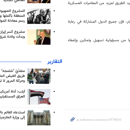
العالمي الجديد
يد الطريق لمزيد من المغامرات العسكرية
المشروع الصهيو
المنطقة بأكملها و
رسم معادلة الموا
وتر، فإن جميع الدول المشاركة في رعاية
مشروع كسر إيران
وبدأت ولادة شرق
ها من مسؤولية تسهيل وتمكين وإضفاء
التقارير
منفذَيّ "شلمجه" 
طريق الفيض الملي
وحركة المرور لا ت
آيلب: أداة أمريكي
العراق المستقبلي
استدعاء القائم بال
إلى وزارة الخارجية