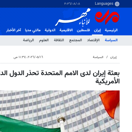
٠٨‏/٠٨‏/٢٠٢٦
الرئيسية
إيران
فلسطین
الاقلیمیة
الدولية
مالتي مدیا
آخر الأخبار
السياسة
الإقتصاد
المجتمع
الثقافة
العلوم
الرياضة
إيران
السياسة
١٦‏/٠٥‏/٢٠٢٦، ١١:٣٤ ص
بعثة إيران لدى الامم المتحدة تحذر الدول ال
الأمريكية