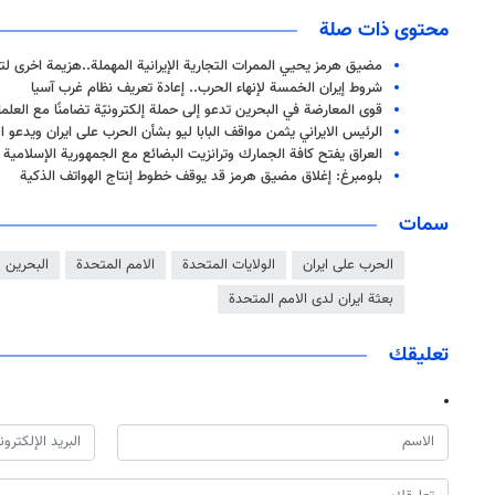
محتوى ذات صلة
مضيق هرمز يحيي الممرات التجارية الإيرانية المهملة..هزيمة اخرى 
شروط إيران الخمسة لإنهاء الحرب.. إعادة تعريف نظام غرب آسيا
قوى المعارضة في البحرين تدعو إلى حملة إلكترونيّة تضامنًا مع العلما
الرئيس الايراني يثمن مواقف البابا ليو بشأن الحرب على ايران ويدعو ا
العراق يفتح كافة الجمارك وترانزيت البضائع مع الجمهورية الإسلامية ال
بلومبرغ: إغلاق مضيق هرمز قد يوقف خطوط إنتاج الهواتف الذكية
سمات
الحرب على ايران
الولايات المتحدة
الامم المتحدة
البحرين
بعثة ايران لدى الامم المتحدة
تعليقك