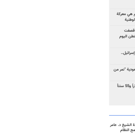
وم هي معركة
لوطنية
 قصفت
نطن اليوم
سرائيل..
دية "نمر من
ارتفاع سعر النفط إلى 83 دولاراً و55 سنتاً
 الشيخ د. عامر
مح النظام