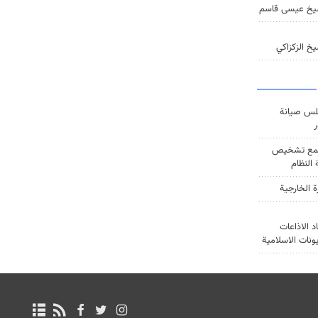
يخ عيسى قاسم
خ الزكزاكي
س صيانة
ر
ع تشخيص
النظام
ة الخارجية
د الاذاعات
يونات الاسلامية