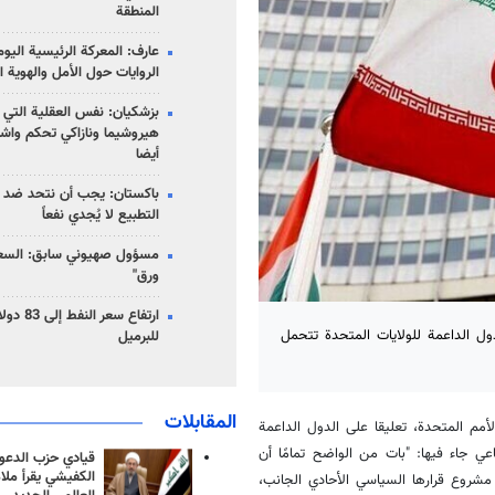
المنطقة
عارف: المعركة الرئيسية الي
الروايات حول الأمل والهوية ا
بزشكيان: نفس العقلية التي
هيروشيما ونازاكي تحكم واش
أيضا
باكستان: يجب أن نتحد ضد إ
التطبيع لا يُجدي نفعاً
مسؤول صهيوني سابق: السعو
ورق"
دول الداعمة للولايات المتحدة تتحمل
للبرميل
المقابلات
الأمم المتحدة، تعليقا على الدول الداعمة
ي جاء فيها: "بات من الواضح تمامًا أن
قيادي حزب الدعوة
الكفيشي يقرأ ملا
مشروع قرارها السياسي الأحادي الجانب،