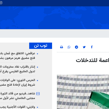
توب تن
عراقجي: الاتفاق مع عُمان با
فتح مضيق هرمز مرهون بشر
داعمة للتدخلات
إنذار باقتراب نفاد مخزونات ا
لدول الخليج الفارسي يقرع أب
الحرس الثوري: على الولايات
شروط إيران لإعادة فتح مضي
شاهد..فيديو من قائد الثورة آ
مجتبى الخامنئي نشر لأول مر
ولايتي: القوات الأجنبية يجب 