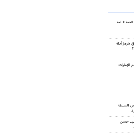
 الضغط ضد
 هرمز أداة
؟
 الإمارات
س السلطة
ة
يد حسن