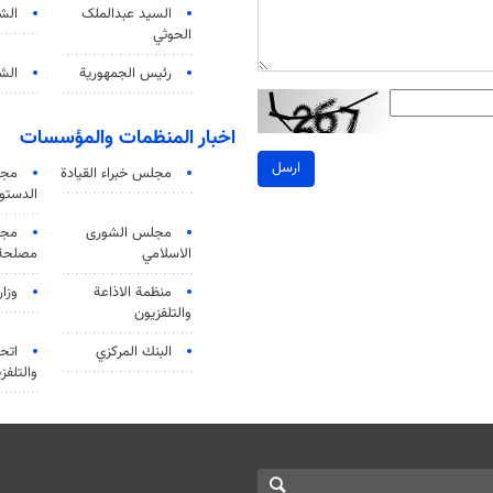
السید عبدالملک
الش
الحوثي
رئيس الجمهورية
الشي
اخبار المنظمات والمؤسسات
ارسل
مجلس خبراء القيادة
مجل
الدستو
مجلس الشورى
مجم
الاسلامي
مصلحة 
منظمة الاذاعة
وزار
والتلفزیون
البنك المركزي
اتحا
والتلفز