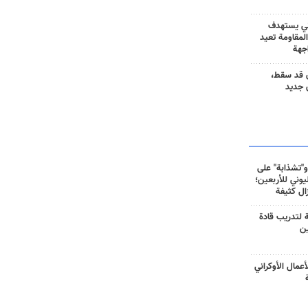
ني يستهدف
المقاومة تعيد
جهة
 قد سقط،
 جديد
و"تشذابة" على
وني للأربعين؛
زال كثيفة
ة لتدريب قادة
ين
أعمال الأوكراني