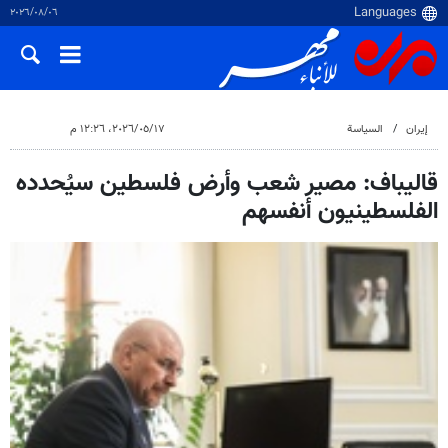
٠٦‏/٠٨‏/٢٠٢٦
إيران
السياسة
١٧‏/٠٥‏/٢٠٢٦، ١٢:٢٦ م
قاليباف: مصير شعب وأرض فلسطين سيُحدده
الفلسطينيون أنفسهم