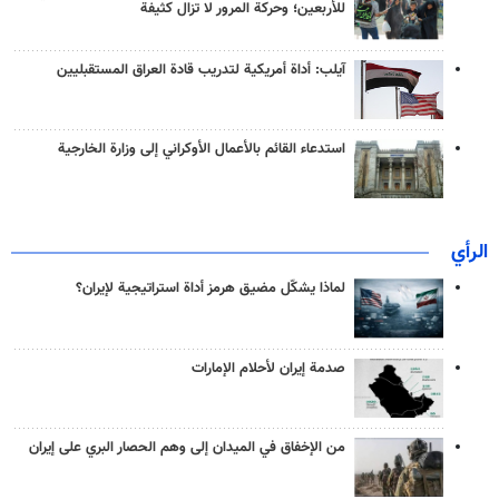
للأربعين؛ وحركة المرور لا تزال كثيفة
آيلب: أداة أمريكية لتدريب قادة العراق المستقبليين
استدعاء القائم بالأعمال الأوكراني إلى وزارة الخارجية
الرأي
لماذا يشكّل مضيق هرمز أداة استراتيجية لإيران؟
صدمة إيران لأحلام الإمارات
من الإخفاق في الميدان إلى وهم الحصار البري على إيران