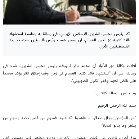
أكد رئيس مجلس الشورى الإسلامي الإيراني، في رسالة له بمناسبة استشهاد
قائد كتيبة عز الدين القسام، أن مصير شعب وأرض فلسطين سيتحدد بيد
الفلسطينيين الأبرار.
أفادت وكالة مهر للأنباء أن محمد باقر قاليباف، رئيس مجلس الشورى، شدد في
رسالته على أن "استشهاد قائد كتيبة القسام في زمن وقف إطلاق النار يؤكد مجدداً
على نقض العهد وغدر الكيان الصهيوني".
وجاء نص الرسالة كالتالي:
بسم الله الرحمن الرحيم
"من المؤمنين رجال صدقوا ما عاهدوا الله عليه، فمنهم من قضى نحبه ومنهم من
ينتظر وما بدلوا تبديلا"
مرة أخرى، تلوثت يد الكيان الصهيوني الإجرامي بدماء مجاهد كبير وصبور، ففي