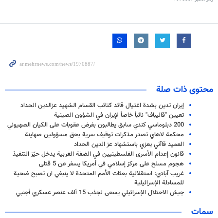
محتوى ذات صلة
إيران تدين بشدة اغتيال قائد كتائب القسام الشهيد عزالدين الحداد
تعيين "قاليباف" نائباً خاصاً لإيران في الشؤون الصينية
200 دبلوماسي كندي سابق يطالبون بفرض عقوبات على الكيان الصهيوني
محكمة لاهاي تصدر مذكرات توقيف سرية بحق مسؤولين صهاينة
العميد قاآني يعزي باستشهاد عز الدين الحداد
قانون إعدام الأسرى الفلسطينيين في الضفة الغربية يدخل حيّز التنفيذ
هجوم مسلح على مركز إسلامي في أمريكا يسفر عن 5 قتلى
غريب آبادي: استقلالية بعثات الأمم المتحدة لا ينبغي ان تصبح ضحية
للمساءلة الإسرائيلية
جيش الاحتلال الإسرائيلي يسعى لجذب 15 ألف عنصر عسكري أجنبي
سمات