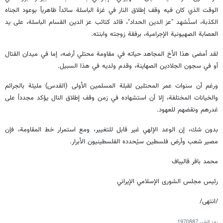
الوقت الذي كان فيه وقف إطلاق النار في غزة الباسلة سائداً ظاهرياً بوعود الجناه
الكذبة، استُشهد "عز الدين الحداد"، قائد كتائب عز الدين القسام الباسلة، على يد
العصابة الصهيونية الإجرامية، برفقة زوجته وابنته.
لقد أمضى هذا الأخ المجاهد حياته في مقاومة محتلي أرضه، إما في ميدان القتال
أو في سجون الجلادين الصهاينة، وقدم ولديه في هذا السبيل.
ورغم أن سنوات عمر المحتلين لقبلة المسلمين الأولى (القدس) مليئة بالجرائم
والخيانات المختلفة، إلا أن استشهاده في زمن وقف إطلاق النال يؤكد مجدداً على
غدرهم ونقضهم للعهود.
بدون شك، إن الوعد الإلهي غير قابل للتغيير، ومع استمرار خط المقاومة، فإن
مصير شعب وأرض فلسطين سيُحدده الفلسطينيون الأبرار.
محمد باقر قاليباف
رئيس مجلس الشورى الإسلامي الإيراني
/انتهى/
رمز الخبر
1970887