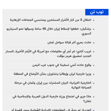
توب تن
اعتقال 8 من كبار الأشرار المسلحين ومنتسبي الجماعات الإرهابية
بزشكيان: خططوا لإسقاط إيران خلال 48 ساعة وسوقها نحو السيناريو
السوري
حادث بحري آخر قبالة سواحل عُمان
غريب آبادي: لم نُجرِ أي مفاوضات مع أمريكا في الأيام الأخيرة..المسار
الجديد لمضيق هرمز مؤقت
وقوع حادث أمني لسفينة في جنوب غرب اليمن
وزيرا خارجية ايران وإيطاليا يتشاوران بشأن الأوضاع في المنطقة
الخارجية الايرانية: البيان المشترك بين إيران وعُمان في مرحلة
الصياغة النهائية
ماذا جرى في اجتماع وزراء خارجية الدول العربية والإسلامية في
عمّان؟
الجزيرة: لم يتبقّ في المفاوضات الإيرانية-العُمانية سوى قضية أو