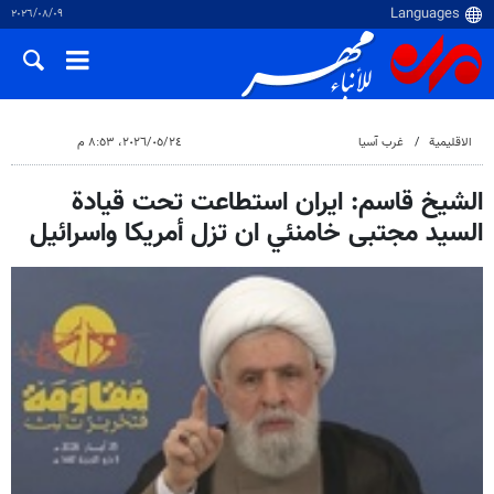
٠٩‏/٠٨‏/٢٠٢٦
الاقلیمیة
غرب آسیا
٢٤‏/٠٥‏/٢٠٢٦، ٨:٥٣ م
الشيخ قاسم: ايران استطاعت تحت قيادة
السيد مجتبى خامنئي ان تزل أمريكا واسرائيل