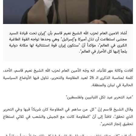
أشاد الامين العام لحزب الله الشيخ نعيم قاسم بأن "إيران تحت قيادة السيد
مجتبى استطاعت أن تذل أميركا و"إسرائيل" وهي وحدها تواجه القوة الطاغية
الكبرى في العالم"، مؤكداً أنّ "ستكون إيران قوة استثنائية لها مكانة دولية
يلجأ إليها كل الأحرار في العالم".
أفادت وكالة مهر للأنباء، انه وجّه الأمين العام لحزب الله الشيخ نعيم قاسم، الأحد،
كلمة لمناسبة الذكرى الـ 26 لعيد المقاومة والتحرير، تناول فيها الأوضاع السياسية
الحالية في لبنان والمنطقة.
"عيد التحرير عيد لكل اللبانيين ولفلسطين"
وقال الشيخ قاسم إنّ "كل من ساهم في المقاومة كان شريكاً فيها وفي التحرير
الذي تحقق"، لافتاً إلى أنّ "المقاومة كانت مع الجيش والشعب في ثلاثي استطاع
تحقيق إنجاز التحرير".