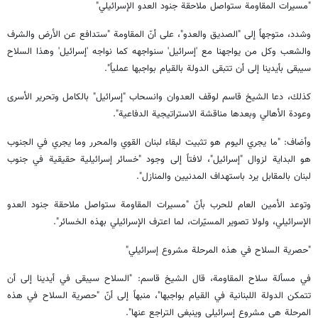
"مسيرات المقاومة ستواصل ملاحقة جنود العدو الإسرائيلي"
وشدد، متوجهاً إلى "الصديق والعدو"، على أنّ المقاومة "ستدافع عن الأرض والشرف
والشعب وكل من يواجهنا مع 'إسرائيل' سنواجهه كما نواجه 'إسرائيل' وهذا السلاح
سيبقى بأيدينا إلى أن تتبقى الدولة بالقيام بواجبها عملياً".
كذلك، دعا الشيخ قاسم لوقف العدوان وانسحاب "إسرائيل" بالكامل وتحرير الأسرى
وعودة الأهالي وبعدها مناقشة الاستراتيجية الدفاعية".
وأضاف: "ما يجري اليوم هو تثبيت لبقاء لبنان القوي والمحرر وما يجري في الجنوب
هو البداية لزوال "إسرائيل"، لافتاً إلى وجود "خسائر إسرائيلية حقيقية في جنوب
لبنان بالمقابل يرد باستهداف المدنيين والمنازل".
وتوعد الأمين العام للحرب بأنّ "مسيرات المقاومة ستواصل ملاحقة جنود العدو
الإسرائيلي، ولولا تصوير المسيّرات، لما اعترف الإسرائيلي بهذه الخسائر".
"حصرية السلاح في هذه المرحلة مشروع إسرائيلي"
في مسألة سلاح المقاومة، قال الشيخ قاسم: "السلاح سيبقى في أيدينا إلى أن
تتمكن الدولة اللبنانية في القيام بواجبها"، منبهاً إلى أنّ "حصرية السلاح في هذه
المرحلة هي مشروع إسرائيلي وينبغي التراجع عنها".