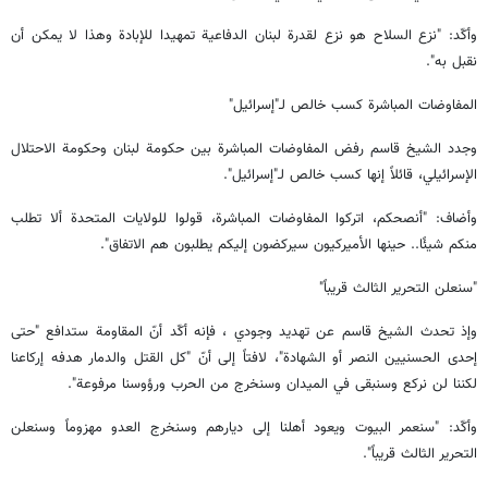
وأكّد: "نزع السلاح هو نزع لقدرة لبنان الدفاعية تمهيدا للإبادة وهذا لا يمكن أن
نقبل به".
المفاوضات المباشرة كسب خالص لـ"إسرائيل"
وجدد الشيخ قاسم رفض المفاوضات المباشرة بين حكومة لبنان وحكومة الاحتلال
الإسرائيلي، قائلاً إنها كسب خالص لـ"إسرائيل".
وأضاف: "أنصحكم، اتركوا المفاوضات المباشرة، قولوا للولايات المتحدة ألا تطلب
منكم شيئًا.. حينها الأميركيون سيركضون إليكم يطلبون هم الاتفاق".
"سنعلن التحرير الثالث قريباً"
وإذ تحدث الشيخ قاسم عن تهديد وجودي ، فإنه أكّد أنّ المقاومة ستدافع "حتى
إحدى الحسنيين النصر أو الشهادة"، لافتاً إلى أنّ "كل القتل والدمار هدفه إركاعنا
لكننا لن نركع وسنبقى في الميدان وسنخرج من الحرب ورؤوسنا مرفوعة".
وأكّد: "سنعمر البيوت ويعود أهلنا إلى ديارهم وسنخرج العدو مهزوماً وسنعلن
التحرير الثالث قريباً".