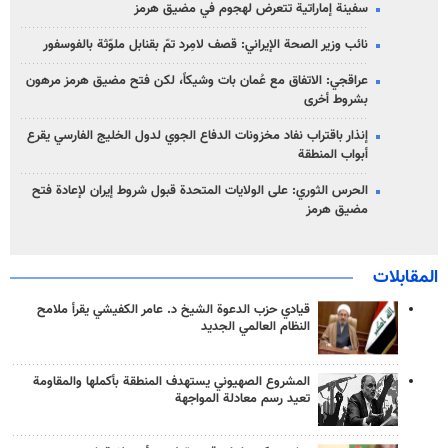
سفينة إماراتية تتعرض لهجوم في مضيق هرمز
نائب وزير الصحة الإيراني: قصف لامِرد تمّ بقنابل ملوّثة بالفوسفور
عراقجي: الاتفاق مع عُمان بات وشيكاً، لكن فتح مضيق هرمز مرهون
بشروط أخرى
إنذار باقتراب نفاد مخزونات الدفاع الجوي لدول الخليج الفارسي يقرع
أبواب المنطقة
الحرس الثوري: على الولايات المتحدة قبول شروط إيران لإعادة فتح
مضيق هرمز
المقابلات
قيادي حزب الدعوة الشيخ د. عامر الكفيشي يقرأ ملامح
النظام العالمي الجديد
المشروع الصهيوني يستهدف المنطقة بأكملها والمقاومة
تعيد رسم معادلة المواجهة