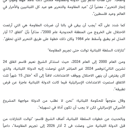
وأضاف: "كان هناك تناغم بين الدولة والمقاومة فشكل ذلك عاملاً مهماً ومؤثراً في
إنجاز التحرير"، معتبراً أنّ "عيد المقاومة والتحرير هو عيد كل اللبنانيين والأحرار في
العالم وعيد فلسطين".
كما شدد على أنّه "يجب أن يبقى في بالنا أن ضربات المقاومة هي التي أرغمت
الاحتلال على الخروج من المنطقة الحدودية عام 2000"، مذكراً بأنّ "اتفاق 17 أيار
المذل لم يطبق وأسقط عام 1984 وكان ذلك خطوة على طريق التحرير الذي تحقق".
"تنازلات السلطة اللبنانية توالت حتى تجريم المقاومة"
ومن العام 2000 إلى العام 2024، حيث استذكر الشيخ نعيم قاسم اتفاق 24
تشرين الثاني/نوفمبر 2024 غير المباشر الذي توصلت إليه الدولة اللبنانية، والذي
كان يفترض أن ينهي الاحتلال ويوقف الاعتداءات، لافتاً إلى أنّه "خلال 15 شهراً تلت
الاتفاق استمرت الاعتداءات الإسرائيلية فيما كانت الدولة اللبنانية عاجزة عن فرض
تطبيقه".
وقال متوجهاً للحكومة اللبنانية: "نحن لا نطلب من الدولة مواجهة المشروع
الأميركي الإسرائيلي لكن لا يجب أن تكون أداة في تسهيله".
وبالحديث عن خطوات السلطة اللبنانية، أضاف الشيخ قاسم: "توالت التنازلات من
قبل الدولة اللبنانية حتى وصلت في 2 آذار 2026 إلى تجريم المقاومة"، داعياً