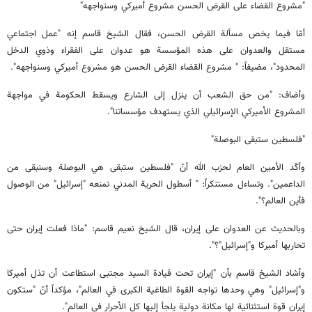
"مشروع القضاء على القرض الحسن مشروع أميركي وسنواجهه"
أمّا فيما يخص مسألة القرض الحسن، فقال الشيخ قاسم إنه "عمل اجتماعي
مستقل والعدوان على هذه المؤسسة هو عدوان على الفقراء وذوي الدخل
المحدود"، مضيفاً: " مشروع القضاء القرض الحسن هو مشروع أميركي وسنواجهه".
وأضاف: "من حق الشعب أن ينزل إلى الشارع ويسقط الحكومة في مواجهة
المشروع الأميركي الإسرائيلي الذي يستهدف مؤسساتنا".
"فلسطين ستبقى البوصلة"
وأكّد الأمين العام لحزب الله أنّ "فلسطين ستبقى هي البوصلة وسنبقى من
الداعمين". وتساءل مستنكراً: " أسطول الحرية المدني تمنعه "إسرائيل" من الوصول
فأين العالم؟".
وبالحديث عن العدوان على إيران، قال الشيخ نعيم قاسم: "ماذا فعلت إيران حتى
تحاربها أميركا و"إسرائيل"؟".
وأشاد الشيخ قاسم بأن "إيران تحت قيادة السيد مجتبى استطاعت أن تذل أميركا
و"إسرائيل" وهي وحدها تواجه القوة الطاغية الكبرى في العالم"، مؤكداً أنّ "ستكون
إيران قوة استثنائية لها مكانة دولية يلجأ إليها كل الأحرار في العالم".