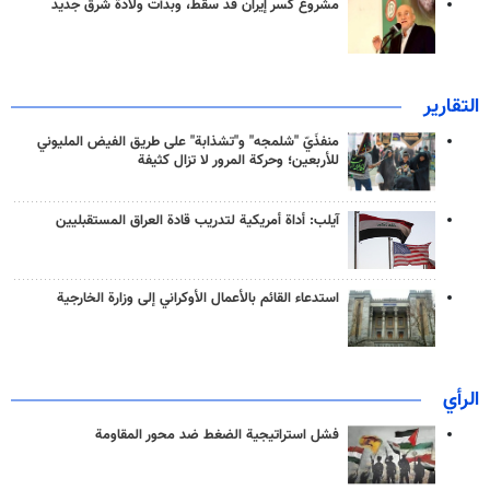
مشروع كسر إيران قد سقط، وبدأت ولادة شرق جديد
التقارير
منفذَيّ "شلمجه" و"تشذابة" على طريق الفيض المليوني
للأربعين؛ وحركة المرور لا تزال كثيفة
آيلب: أداة أمريكية لتدريب قادة العراق المستقبليين
استدعاء القائم بالأعمال الأوكراني إلى وزارة الخارجية
الرأي
فشل استراتيجية الضغط ضد محور المقاومة