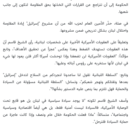
الحكومة إلى أن تتراجع عن القرارات التي اتخذتها بحق المقاومة لتكون إلى جانب
شعبها.
في صلة، حذّر الأمين العام لحزب الله من أن مشروع "إسرائيل" إبادة المقاومة
واحتلال لبنان بشكل تدريجي ضمن مشروعها.
وتعليقاً على العقوبات الأميركية الأخيرة على شخصيات لبنانية، رأى الشيخ قاسم أنّ
هذه العقوبات تستهدف الضغط وهذا يعكس "عجزاً عن تحقيق الأهداف"، وتابع
مؤكّداً: "العقوبات الأميركية لن تضعفنا وإذا توحشت أميركا أكثر فلن يعود لها شيء
في لبنان لأنها ستخربه على رؤوس أبنائه وعليها".
وتابع: "السلطة اللبنانية تقول لنا ساعدونا لنجردكم من السلاح لتدخل "إسرائيل"
بعدها وتقتلكم وتهجر شعبكم"، وتساءل: "السلطة اللبنانية مسؤولة عن السيادة
والحماية فهل تلتزم بما ينص عليه الدستور بشأنها؟".
وأسف الشيخ قاسم لكونه "لا يوجد سيادة سياسية في لبنان بل هو قابع تحت
الوصاية الأميركية، فالسيادة ليست أمنية فقط، بل هي أيضاً اقتصادية وسياسية
واجتماعية"، متسائلاً: "ماذا فعلت الحكومة خلال عام ونصف وإذا كانت عاجزة عن
حماية السيادة فلترحل".