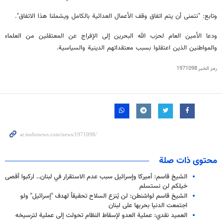
وتابع: "نتمنى أن يتم اتفاق وقف الأعمال العدائية بالكامل ويشملنا هذا الاتفاق".
ودعا الأمين العام لحزب الله البحرين إلى الإفراج عن المعتقلين من العلماء
والمواطنين الذين اعتقلوا بسبب معتقداتهم الدينية والسياسية.
رمز الخبر
1971098
محتوى ذات صلة
الشيخ قاسم: أميركا وإسرائيل سبب عدم الاستقرار في لبنان.. اركبوا أقصى
خيلكم لن نستسلم
الشيخ قاسم لواشنطن: لن يُنزع السلاح تحقيقاً لهدف "إسرائيل" ولو
اجتمعت ‏الدنيا بحربها على لبنان
العميد نقدي: عملية العدو لإسقاط النظام تحولت إلى عملية لترسيخه