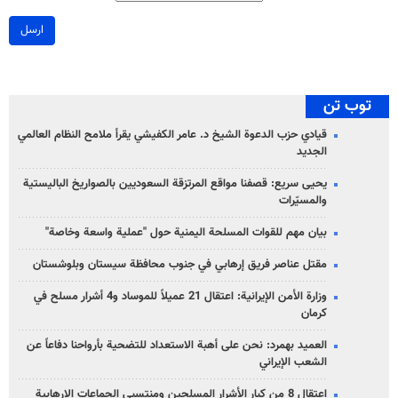
ارسل
توب تن
قيادي حزب الدعوة الشيخ د. عامر الكفيشي يقرأ ملامح النظام العالمي
الجديد
يحيى سريع: قصفنا مواقع المرتزقة السعوديين بالصواريخ الباليستية
والمسيّرات
بيان مهم للقوات المسلحة اليمنية حول "عملية واسعة وخاصة"
مقتل عناصر فريق إرهابي في جنوب محافظة سيستان وبلوشستان
وزارة الأمن الإيرانية: اعتقال 21 عميلاً للموساد و4 أشرار مسلح في
كرمان
العميد بهمرد: نحن على أهبة الاستعداد للتضحية بأرواحنا دفاعاً عن
الشعب الإيراني
اعتقال 8 من كبار الأشرار المسلحين ومنتسبي الجماعات الإرهابية