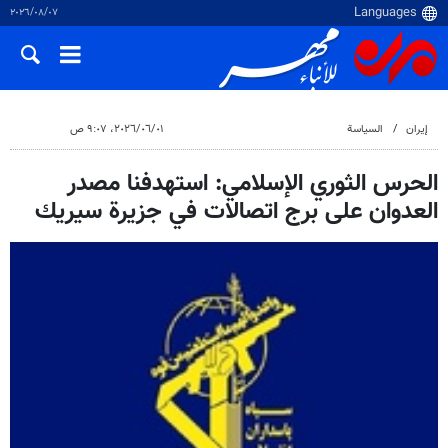
٠٧‏/٠٨‏/٢٠٢٦
إيران
السياسة
٠١‏/٠٦‏/٢٠٢٦، ٩:٠٧ ص
الحرس الثوري الإسلامي: استهدفنا مصدر
العدوان على برج اتصالات في جزيرة سيريك