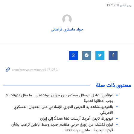
رمز الخبر
1971250
جواد ماستری فراهانی
محتوى ذات صلة
عراقجي: تبادل الرسائل مستمر بين طهران وواشنطن.. ما يقال تكهنات لا
يجب اعطائها اهمية
بالفيديو..شاهد رد الحرس الثوري الإسلامي على العدوان العسكري
الأمريكي
نيويورك تايمز: أمريكا أرسلت نصًا معدّلًا إلى إيران
ایران تکشف عن زورق حربي متقدم جديد وسط اباطيل ترامب بشأن
قوتها البحرية...ماهي مواصفاته؟!