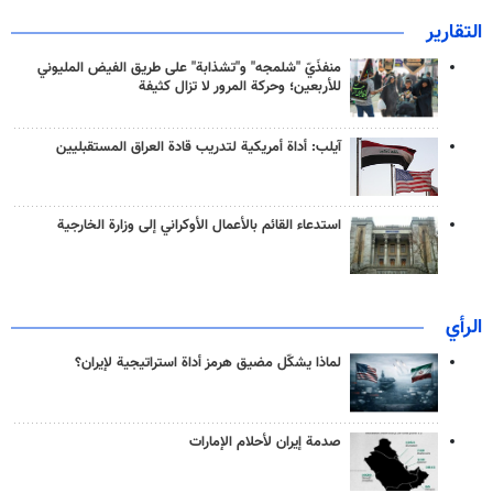
التقارير
منفذَيّ "شلمجه" و"تشذابة" على طريق الفيض المليوني
للأربعين؛ وحركة المرور لا تزال كثيفة
آيلب: أداة أمريكية لتدريب قادة العراق المستقبليين
استدعاء القائم بالأعمال الأوكراني إلى وزارة الخارجية
الرأي
لماذا يشكّل مضيق هرمز أداة استراتيجية لإيران؟
صدمة إيران لأحلام الإمارات