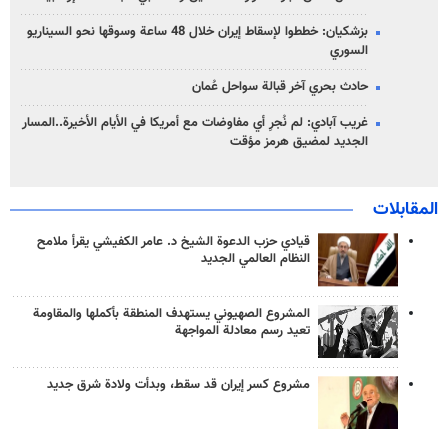
بزشكيان: خططوا لإسقاط إيران خلال 48 ساعة وسوقها نحو السيناريو
السوري
حادث بحري آخر قبالة سواحل عُمان
غريب آبادي: لم نُجرِ أي مفاوضات مع أمريكا في الأيام الأخيرة..المسار
الجديد لمضيق هرمز مؤقت
المقابلات
قيادي حزب الدعوة الشيخ د. عامر الكفيشي يقرأ ملامح
النظام العالمي الجديد
المشروع الصهيوني يستهدف المنطقة بأكملها والمقاومة
تعيد رسم معادلة المواجهة
مشروع كسر إيران قد سقط، وبدأت ولادة شرق جديد