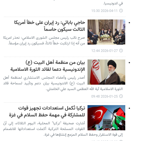
في اندونيسيا.
2026-04-11 15:30
حاجي بابائي: رد إيران على خطأ أمريكا
الثالث سيكون حاسماً
صرح نائب رئيس مجلس الشوری الاسلامي: نحذر امريكا
من أنه إذا ارتكبت خطأً ثالثاً، فسيكون رد إيران مؤسفاً.
2026-01-27 12:44
بيان من منظمة أهل البيت (ع)
الإندونيسية دعما لقائد الثورة الاسلامية
أصدر رئيس وأعضاء المجلس الاستشاري لمنظمة أهل
البيت (ع) الاندونيسية بيان دعم وتأييد لسماحة قائد
الثورة الاسلامية آية الله العظمى السيد علي الخامنئي.
2026-01-25 09:48
تركيا تُكمل استعدادات تجهيز قوات
للمشاركة في مهمة حفظ السلام في غزة
أشارت صحيفة "تركيا" المحلية، اليوم الثلاثاء، إلى أنّ
القوات المسلحة التركية أكملت استعداداتها للانضمام
إلى قوة الاستقرار وحفظ السلام المزمع إنشاؤها في غزة.