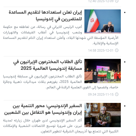
2025-12-09 12:40
إيران تعلن استعدادها لتقديم المساعدة
للمتضررين في إندونيسيا
أعرب الرئيس الايراني في رسالة، عن تعاطفه مع حكومة
وشعب إندونيسيا في أعقاب الفيضانات والانهيارات
الأرضية المؤسفة التي شهدتها البلاد، وأعلن استعداد إيران التام لتقديم المساعدة
الإنسانية والإغاثية.
2025-12-01 14:58
تألق الطلاب المخترعون الإيرانيون في
مسابقة إندونيسيا العالمية 2025
تألق الطلاب المخترعون الإيرانيون في مسابقة إندونيسيا
العالمية 2025، بفوزهم بثلاث ميداليات ذهبية وجائزة
خاصة، وانضموا إلى القوى العلمية الرائدة في العالم.
2025-11-15 09:34
السفير الإندونيسي: محور التنمية بين
إيران وإندونيسيا هو التفاعل بين الشعبين
أكد السفير الإندونيسي لدى طهران خلال زيارته لمدينة
تبريز، على ضرورة توسيع الاتصالات الشعبية والإمكانات
الكبيرة التي تتمتع بها أذربيجان الشرقية لتطوير التعاون.