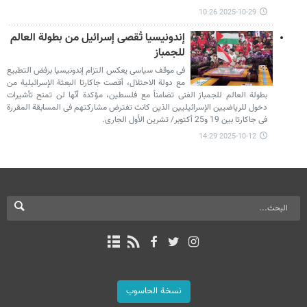
2025-10-29 10:26
إندونیسیا تُقصی إسرائیل من بطولة العالم
للجمباز
فی موقف سیاسی یعکس التزام إندونیسیا برفض التطبیع
مع دولة الاحتلال، أقصت جاکارتا البعثة الإسرائیلیة من
بطولة العالم للجمباز الفنی تضامناً مع فلسطین، مؤکدة أنّها لن تمنح تأشیرات
دخول للریاضیین الإسرائیلیین الذین کانت تفترض مشارکتهم فی المسابقة المقررة
فی جاکارتا بین 19 و25 أکتوبر/ تشرین الأول الجاری.
2025-10-12 14:29
نسخة الحاسوب