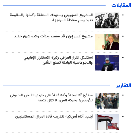
المقابلات
المشروع الصهيوني يستهدف المنطقة بأكملها والمقاومة
تعيد رسم معادلة المواجهة
مشروع كسر إيران قد سقط، وبدأت ولادة شرق جديد
استقلال القرار العراقي ركيزة الاستقرار الإقليمي
والدبلوماسية الهادئة تصنع التأثير
التقارير
منفذَيّ "شلمجه" و"تشذابة" على طريق الفيض المليوني
للأربعين؛ وحركة المرور لا تزال كثيفة
آيلب: أداة أمريكية لتدريب قادة العراق المستقبليين