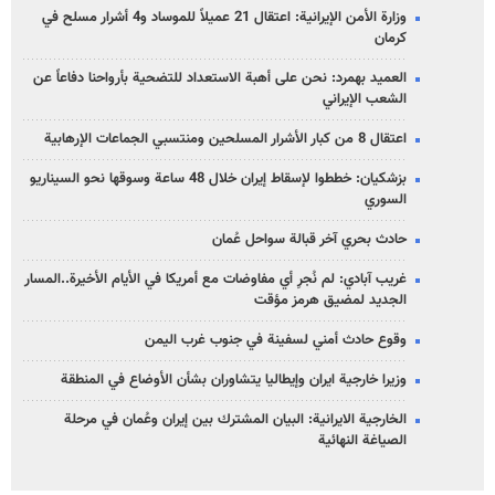
وزارة الأمن الإيرانية: اعتقال 21 عميلاً للموساد و4 أشرار مسلح في
كرمان
العميد بهمرد: نحن على أهبة الاستعداد للتضحية بأرواحنا دفاعاً عن
الشعب الإيراني
اعتقال 8 من كبار الأشرار المسلحين ومنتسبي الجماعات الإرهابية
بزشكيان: خططوا لإسقاط إيران خلال 48 ساعة وسوقها نحو السيناريو
السوري
حادث بحري آخر قبالة سواحل عُمان
غريب آبادي: لم نُجرِ أي مفاوضات مع أمريكا في الأيام الأخيرة..المسار
الجديد لمضيق هرمز مؤقت
وقوع حادث أمني لسفينة في جنوب غرب اليمن
وزيرا خارجية ايران وإيطاليا يتشاوران بشأن الأوضاع في المنطقة
الخارجية الايرانية: البيان المشترك بين إيران وعُمان في مرحلة
الصياغة النهائية