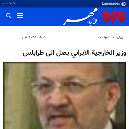
٠٦‏/٠٨‏/٢٠٢٦
إيران
السياسة
١٤‏/٠١‏/٢٠١٠، ٥:٤١ م
وزير الخارجية الايراني يصل الى طرابلس