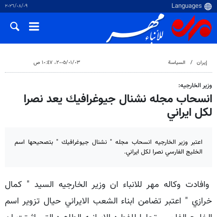
٠٩‏/٠٨‏/٢٠٢٦
إيران
السياسة
٠٣‏/٠١‏/٢٠٠٥، ١٠:٤٧ ص
وزير الخارجيه:
انسحاب مجله نشنال جيوغرافيك يعد نصرا
لكل ايراني
اعتبر وزير الخارجيه انسحاب مجله " نشنال جيوغرافيك " بتصحيحها اسم
الخليج الفارسي نصرا لكل ايراني.
وافادت وكاله مهر للانباء ان وزير الخارجيه السيد " كمال
خرازي " اعتبر تضامن ابناء الشعب الايراني حيال تزوير اسم