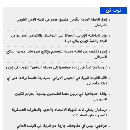
توب تن
إقرار الخطة العامة لتأمين مضيق هرمز في لجنة الأمن القومي
بالبرلمان
وزير الداخلية الإيراني: الحفاظ على التماسك والتضامن أهم عوامل
الردع والقوة لإيران ولأي دولة
إيران تكشف عن تقنية محلية لتصميم وإنتاج فيروسات موجهة لعلاج
السرطان
"روساتوم" تبدأ في إعادة موظفيها إلى محطة "بوشهر" النووية في إيران
قائد القوات البرية في الجيش الإيراني: سنرد رداً حاسماً ورادعاً على أي
اعتداء أميركي
وقفة احتجاجية في برلين دعما لفلسطين وتنديداً بجرائم الكيان
الصهیوني
بزشكيان يلتقي قائد الثورة؛ الاقتصاد والحرب والتطورات العسكرية
تتصدر محاور المباحثات
عراقجي: ليس أي مفاوضات جارية مع أمريكا في الوقت الحالي