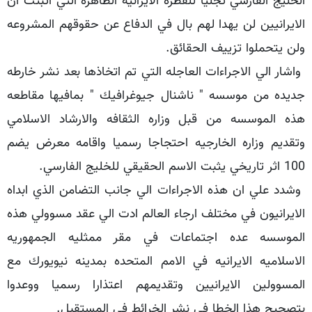
الخليج الفارسي تجليا للفطره الايرانيه الطاهره التي اثبتت ان
الايرانيين لن يهدا لهم بال في الدفاع عن حقوقهم المشروعه
ولن يتحملوا تزييف الحقائق.
واشار الي الاجراءات العاجله التي تم اتخاذها بعد نشر خارطه
جديده من موسسه " ناشنال جيوغرافيك " بمافيها مقاطعه
هذه الموسسه من قبل وزاره الثقافه والارشاد الاسلامي
وتقديم وزاره الخارجيه احتجاجا رسميا واقامه معرض يضم
100 اثر تاريخي يثبت الاسم الحقيقي للخليج الفارسي.
وشدد علي ان هذه الاجراءات الي جانب التضامن الذي ابداه
الايرانيون في مختلف ارجاء العالم ادت الي عقد مسوولي هذه
الموسسه عده اجتماعات في مقر ممثليه الجمهوريه
الاسلاميه الايرانيه في الامم المتحده بمدينه نيويورك مع
المسوولين الايرانيين وتقديمهم اعتذارا رسميا ووعدوا
بتصحيح هذا الخطا في نشر الخرائط في المستقبل.