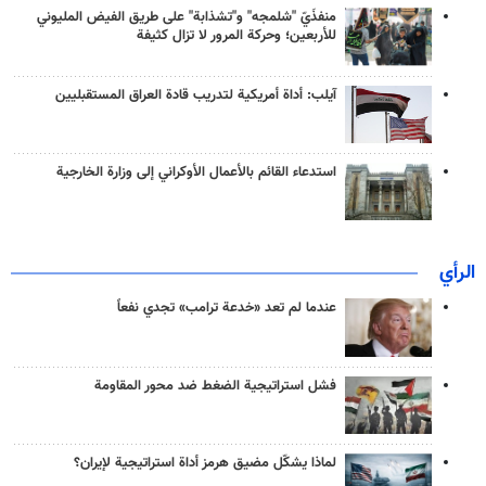
منفذَيّ "شلمجه" و"تشذابة" على طريق الفيض المليوني
للأربعين؛ وحركة المرور لا تزال كثيفة
آيلب: أداة أمريكية لتدريب قادة العراق المستقبليين
استدعاء القائم بالأعمال الأوكراني إلى وزارة الخارجية
الرأي
عندما لم تعد «خدعة ترامب» تجدي نفعاً
فشل استراتيجية الضغط ضد محور المقاومة
لماذا يشكّل مضيق هرمز أداة استراتيجية لإيران؟