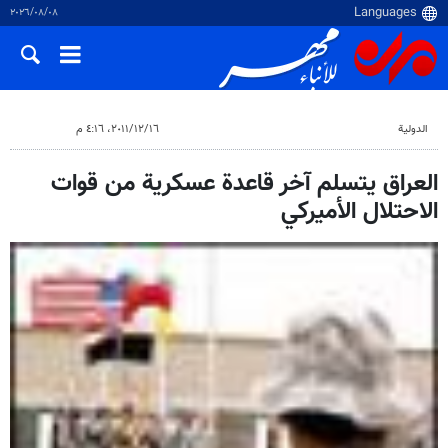
٠٨‏/٠٨‏/٢٠٢٦
الدولية
١٦‏/١٢‏/٢٠١١، ٤:١٦ م
العراق يتسلم آخر قاعدة عسكرية من قوات
الاحتلال الأميركي