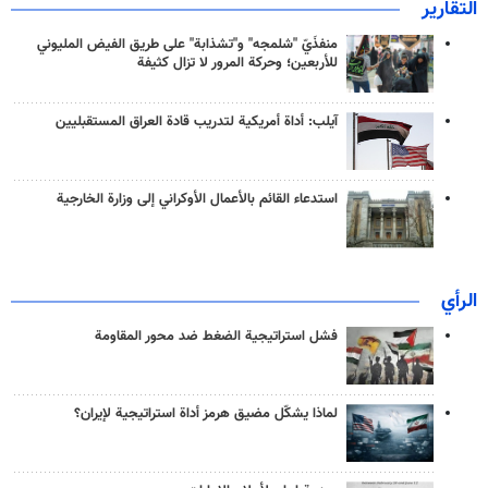
التقارير
منفذَيّ "شلمجه" و"تشذابة" على طريق الفيض المليوني
للأربعين؛ وحركة المرور لا تزال كثيفة
آيلب: أداة أمريكية لتدريب قادة العراق المستقبليين
استدعاء القائم بالأعمال الأوكراني إلى وزارة الخارجية
الرأي
فشل استراتيجية الضغط ضد محور المقاومة
لماذا يشكّل مضيق هرمز أداة استراتيجية لإيران؟