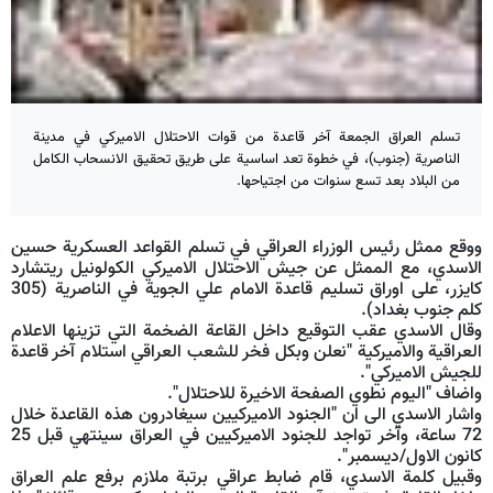
تسلم العراق الجمعة آخر قاعدة من قوات الاحتلال الاميركي في مدينة
الناصرية (جنوب)، في خطوة تعد اساسية على طريق تحقيق الانسحاب الكامل
من البلاد بعد تسع سنوات من اجتياحها.
ووقع ممثل رئيس الوزراء العراقي في تسلم القواعد العسكرية حسين
الاسدي، مع الممثل عن جيش الاحتلال الاميركي الكولونيل ريتشارد
كايزر، على اوراق تسليم قاعدة الامام علي الجوية في الناصرية (305
كلم جنوب بغداد).
وقال الاسدي عقب التوقيع داخل القاعة الضخمة التي تزينها الاعلام
العراقية والاميركية "نعلن وبكل فخر للشعب العراقي استلام آخر قاعدة
للجيش الاميركي".
واضاف "اليوم نطوي الصفحة الاخيرة للاحتلال".
واشار الاسدي الى ان "الجنود الاميركيين سيغادرون هذه القاعدة خلال
72 ساعة، وآخر تواجد للجنود الاميركيين في العراق سينتهي قبل 25
كانون الاول/ديسمبر".
وقبيل كلمة الاسدي، قام ضابط عراقي برتبة ملازم برفع علم العراق