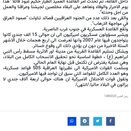
داخل القاعة، ثم تحدث آمر القاعدة العميد الطيار حكيم عبود قائلا "هذا
يوم الاحرار والوفاء ونعاهد على البقاء مخلصين لجيشنا وعراقنا والعمل
من اجل وحدته".
والقى بعد ذلك عدد من الجنود العراقيين قصائد تناولت "صمود العراق
في مواجهة الارهاب".
وتقع القاعدة العسكرية في جنوب غرب الناصرية.
ويشير مسؤولون عسكريون اميركيون الى ان حوالى 15 الف جندي كانوا
يتواجدون فيها عام 2007 وانها تعرضت الى اربع هجمات خلال الاشهر
الستة الاخيرة من دون ان يؤدي ذلك الى وقوع خسائر.
ويشكل تسليم القاعدة القريبة من مدينة اور الاثرية مسقط رأس النبي
ابراهيم (ع) ، خطوة اساسية نحو تحقيق الانسحاب الكامل من البلاد،
وهي عملية يفترض ان تكتمل قبل نهاية العام الحالي.
وسلمت القوات الاميركية الى نظيرتها العراقية 505 قواعد عسكرية،
وهو العدد الكامل للقواعد التي سبق ان تواجد فيها الاميركيون.
وتقول قوات الاحتلال الاميركية ان هناك حوالى اربعة آلاف جندي لا
يزالون في البلاد حاليا./انتهى/
رمز الخبر
1485025