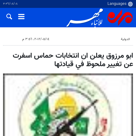
٠٨‏/٠٨‏/٢٠٢٦
الدولية
١٤‏/٠٥‏/٢٠١٢، ٣:٥٦ م
ابو مرزوق يعلن ان انتخابات حماس اسفرت
عن تغيير ملحوظ في قيادتها