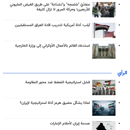
منفذَيّ "شلمجه" و"تشذابة" على طريق الفيض المليوني
للأربعين؛ وحركة المرور لا تزال كثيفة
آيلب: أداة أمريكية لتدريب قادة العراق المستقبليين
استدعاء القائم بالأعمال الأوكراني إلى وزارة الخارجية
الرأي
فشل استراتيجية الضغط ضد محور المقاومة
لماذا يشكّل مضيق هرمز أداة استراتيجية لإيران؟
صدمة إيران لأحلام الإمارات