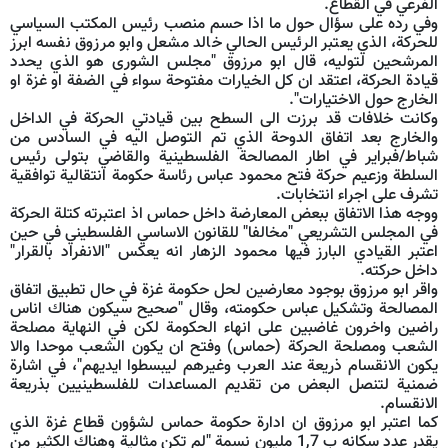
الفرعي في القطاع.
وفي رده على سؤال حول ما اذا حسم منصب رئيس المكتب السياسي
للحركة، الذي يعتبر الرئيس الحالي خالد مشعل وابو مرزوق نفسه ابرز
المرشحين لتوليه، قال ابو مرزوق "مجلس الشورى هو الذي يحدد
قيادة الحركة، اعتقد ان كل الخيارات مفتوحة سواء في الضفة او غزة او
الخارج حول الاختيارات".
وكانت خلافات قد برزت الى السطح بين قيادتي الحركة في الداخل
والخارج بعد اتفاق الدوحة الذي تم التوصل اليه في السادس من
شباط/فبراير في اطار المصالحة الفلسطينية والقاضي بتولى رئيس
السلطة وزعيم حركة فتح محمود عباس رئاسة حكومة انتقالية توافقية
تشرف على اجراء انتخابات.
ووجه هذا الاتفاق ببعض المعارضة داخل حماس اذ اعتبرته كتلة الحركة
في المجلس التشريعي "مخالفا" للقانون الاساسي الفلسطيني في حين
اعتبر القيادي البارز فيها محمود الزهار انه يعكس "الانفراد بالقرار"
داخل حركته.
واقر ابو مرزوق بوجود معارضين لحل حكومة غزة في حال تطبيق اتفاق
المصالحة وتشكيل عباس حكومته، وقال "صحيح سيكون هناك اناس
راضين واخرون غاضبين على انهاء الحكومة لكن في النهاية مصلحة
الشعب ومصلحة الحركة (حماس) وفتح ان يكون الشعب موحدا والا
يكون الانقسام ذريعة عند العرب وغيرهم ليبسطوا ايديهم"، في اشارة
ضمنية لتنصل البعض من تقديم المساعدات للفلسطينيين بذريعة
الانقسام.
كما اعتبر ابو مرزوق ان ادارة حكومة حماس لشؤون قطاع غزة الذي
يقدر عدد سكانه ب 1,7 مليون نسمة "لم تكن مثالية وهناك الكثير من