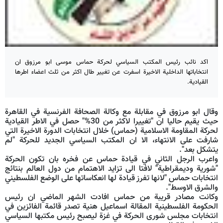
اكد نائب رئيس المكتب السياسي لحركة حماس موسى ابو مرزوق ان
انتخاباتها الداخلية الاخيرة اسفرت عن تغيير طال اكثر من ثلث اعضاء اطرها
القيادية.
وقال ابو مرزوق في مقابلة مع وكالة الصحافة الفرنسية في القاهرة
حيث يقيم حاليا ان "تغييرا لاكثر من 30%" حصل في الاطر القيادية
لحركة المقاومة الاسلامية (حماس) خلال انتخابات الدورة الاخيرة التي
شارفت على الانتهاء، الا ان المكتب السياسي الجديد للحركة "لم
يتشكل بعد".
واعرب الرجل الثاني في قيادة حماس عن فخره بان تكون الحركة
"شورية وديمقراطية" لافتا الى تزايد الاهتمام من دول العالم بنتائج
انتخابات حماس "لانها تفرز قيادة لها انعكاساتها على الوضع الفلسطيني
والشرق الاوسط".
وكانت مصادر قريبة من حماس افادت الشهر الماضي ان رئيس
الحكومة الفلسطينية المقالة اسماعيل هنية تصدر قائمة الفائزين في
انتخابات مجلس شورى الحركة في غزة ليصبح رئيس مكتبها السياسي