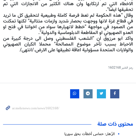
الاخطاء التي تم ارتكابها وان هناك الكثير من الانجازات التي تم
تحقيقها ايضا".
وقال "هذه الحكومة لم تعط فرصة كاملة وطبيعية لتحقيق كل ما تريد
في قطاع غزة لانها ووجهت بحصار شديد وازمات متتالية" لكنها تمكنت
من الصمود في مواجهة "خطط لانهيارها سواء من اخواننا في فتح او
العدو الصهيوني او المقاطعة الدبلوماسية والدولية".
واكد ابو مرزوق ان "الشعب الفلسطيني وصل الى درجة كبيرة من
الاحباط بسبب تأخر موضوع المصالحة" محملا الكيان الصهيوني
والولايات المتحدة مسؤولية اعاقة تطبيقها على الارض./انتهى/
رمز الخبر
1602168
محتوى ذات صلة
الزّهار: حماس أخطأت بحق سوريا