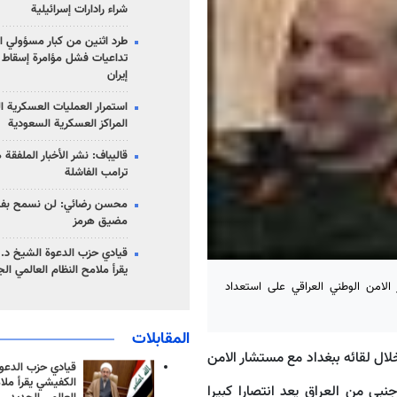
شراء رادارات إسرائيلية
طرد اثنين من كبار مسؤولي ال
تداعيات فشل مؤامرة إسقاط ا
إيران
استمرار العمليات العسكرية ا
المراكز العسكرية السعودية
قاليباف: نشر الأخبار الملفقة
ترامب الفاشلة
محسن رضائي: لن نسمح بفتح
مضيق هرمز
قيادي حزب الدعوة الشيخ د. 
يقرأ ملامح النظام العالمي ال
 الامن الوطني العراقي على استعداد
المقابلات
لال لقائه ببغداد مع مستشار الامن
قيادي حزب الدعوة
الكفيشي يقرأ ملا
نبي من العراق يعد انتصارا كبيرا