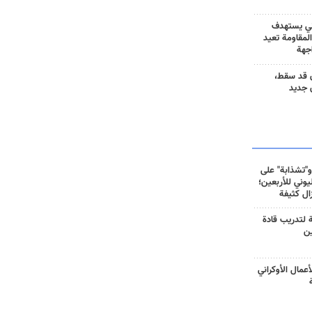
ني يستهدف
المقاومة تعيد
جهة
 قد سقط،
 جديد
و"تشذابة" على
وني للأربعين؛
زال كثيفة
ة لتدريب قادة
ين
أعمال الأوكراني