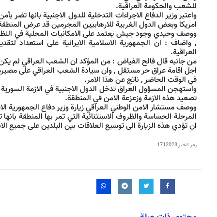
للشعب والحكومة العراقية.
واعتبر وزير الدفاع الاجراءات التدخلية للدول الاجنبية بانها تضر بأ
امريكا وبعض الدول الغربية للارهابيين المجرمين قد عرض المنطقة
ووصف وحيدي وجود جيش يعتمد على الامكانيات المحلية في النظام ا
, واضاف : ان الجمهورية الاسلامية الايرانية على استعداد لتقد
العراقية.
من جانبه قال فالح الفياض : من المؤكد ان الشعب العراقي لم يكن
اجل اقامة عراق حر مستقل , وان سيادة الشعب العراقي على مصيره و
في الوقت الحاضر , ناتج عن هذا الامر.
واستهجن المسؤول العراق تدخل الدول الاجنبية في الازمة السورية , 
تصعيد هذه الازمة وزعزعة الامن في المنطقة.
ووصف مستشار الامن الوطني العراقي زيارة وزير دفاع الجمهورية الاس
المرحلة الحساسة والظروف الاستثنائية التي تمر بها المنطقة بانها 
ان تؤدي هذه الزيارة الى توسيع العلاقات بين البلدين على جميع ال
رمز الخبر
1712028