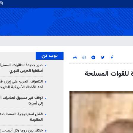
توب تن
صور جديدة للطائرات المسيّرة 
أسقطها الحرس الثوري
ة للقوات المسلحة
التلغراف: الحرب على إيران ق
أحد الأخطاء الأمريكية التاريخ
توقف غير مسبوق لصادرات ال
إلى أميركا
فشل استراتيجية الضغط ضد
المقاومة
خلاف بين روما وتل أبيب... إ