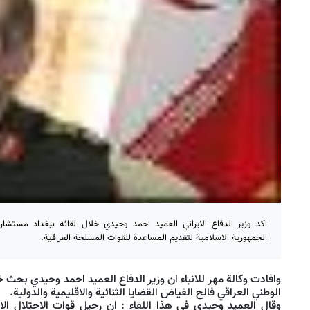
اكد وزير الدفاع الايراني العميد احمد وحيدي خلال لقائه ببغداد مستشار
الجمهورية الاسلامية لتقديم المساعدة للقوات المسلحة العراقية.
وافادت وكالة مهر للانباء ان وزير الدفاع العميد احمد وحيدي بحث خ
الوطني العراقي فالح الفياض القضايا الثنائية والاقليمية والدولية.
وقال العميد وحيدي في هذا اللقاء : ان رحيل قوات الاحتلال الاج