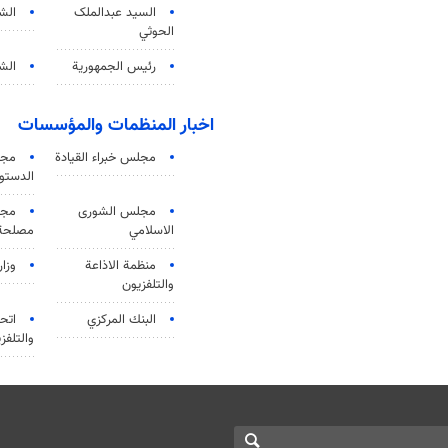
السید عبدالملک
الش
الحوثي
رئيس الجمهورية
الشي
اخبار المنظمات والمؤسسات
مجلس خبراء القيادة
مجل
الدستو
مجلس الشورى
مجم
الاسلامي
مصلحة 
منظمة الاذاعة
وزار
والتلفزیون
البنك المركزي
اتحا
والتلفز