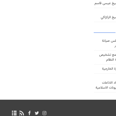
يخ عيسى قاسم
خ الزكزاكي
س صيانة
ر
ع تشخيص
النظام
ة الخارجية
د الاذاعات
يونات الاسلامية