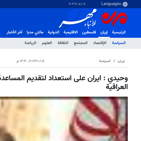
٠٧‏/٠٨‏/٢٠٢٦
الرئيسية
إيران
فلسطین
الاقلیمیة
الدولية
مالتي مدیا
آخر الأخبار
السياسة
الإقتصاد
المجتمع
الثقافة
العلوم
الرياضة
إيران
السياسة
٠٤‏/١٠‏/٢٠١٢، ١٢:٢٠ م
وحيدي : ايران على استعداد لتقديم المساعد
العراقية