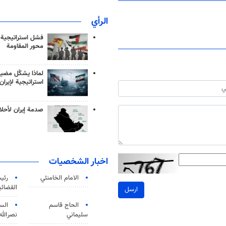
الرأي
فشل استراتيجية
محور المقاومة
لماذا يشكّل مضيق
استراتيجية لإيران
صدمة إيران لأحلام
اخبار الشخصيات
الامام الخامنئي
رئی
القضائی
ارسل
الحاج قاسم
الس
سليماني
نصرالله