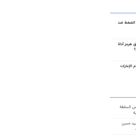
 الضغط ضد
 هرمز أداة
؟
 الإمارات
س السلطة
ة
يد حسن