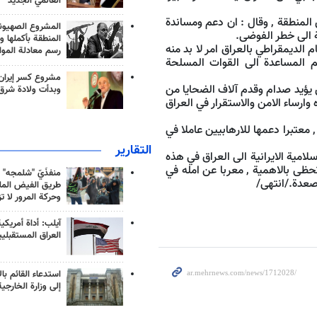
العالمي الجديد
من المنطقة , وقال : ان دعم ومساندة
المشروع الصهيو
 الى خطر الفوضى.
المنطقة بأكملها و
لديمقراطي بالعراق امر لا بد منه
رسم معادلة الموا
يم المساعدة الى القوات المسلحة
مشروع كسر إيران
 يؤيد صدام وقدم آلاف الضحايا من
وبدأت ولادة شرق
ارساء الامن والاستقرار في العراق
معتبرا دعمها للارهابيين عاملا في
التقارير
لامية الايرانية الى العراق في هذه
تحظى بالاهمية , معربا عن امله في
منفذَيّ "شلمجه" 
اصعدة./انتهى/
طريق الفيض الملي
وحركة المرور لا ت
آيلب: أداة أمريكي
العراق المستقبلي
استدعاء القائم بال
إلى وزارة الخارجية