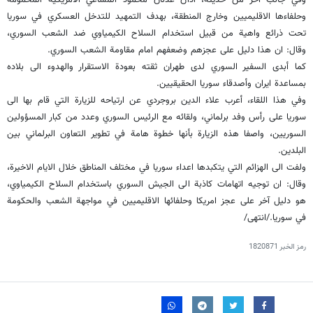
وحلفاءها الاقليميين وخارج المنطقة، بهدف التمهيد للتدخل العسكري في سوريا
تحت ذرائع واهية من قبيل استخدام السلاح الكيمياوي ضد الشعب السوري،
وقال: ان هذا دليل على عجزهم وضعفهم امام مقاومة الشعب السوري.
كما أبدى السفير السوري لدى طهران ثقته بعودة الاستقرار والهدوء الى بلاده
بمساعدة ايران وأصدقاء سوريا الحقيقيين.
وفي هذا اللقاء، أعرب علاء الدين بروجردي عن ارتياحه للزيارة التي قام بها الى
سوريا على رأس وفد برلماني، ولقائه مع الرئيس السوري وعدد من كبار المسؤولين
السوريين، واصفا هذه الزيارة بأنها خطوة هامة في تطوير التعاون البرلماني بين
البلدين.
ولفت الى الهزائم التي يتكبدها اعداء سوريا في مختلف المناطق خلال الايام الاخيرة،
وقال: ان توجيه اتهامات كاذبة الى الجيش السوري باستخدام السلاح الكيمياوي،
هو دليل آخر على عجز امريكا وحلفائها الاقليميين في مواجهة الشعب والحكومة
في سوريا./انتهى/
رمز الخبر
1820871