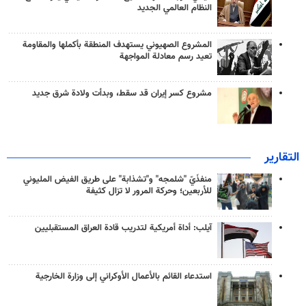
النظام العالمي الجديد
المشروع الصهيوني يستهدف المنطقة بأكملها والمقاومة
تعيد رسم معادلة المواجهة
مشروع كسر إيران قد سقط، وبدأت ولادة شرق جديد
التقارير
منفذَيّ "شلمجه" و"تشذابة" على طريق الفيض المليوني
للأربعين؛ وحركة المرور لا تزال كثيفة
آيلب: أداة أمريكية لتدريب قادة العراق المستقبليين
استدعاء القائم بالأعمال الأوكراني إلى وزارة الخارجية