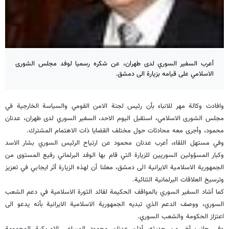
أعرب السفير السوري لدى طهران، عن شكره رسميا لوفد مجلس الشورى
الاسلامي على قيامه بزيارة الى دمشق.
وافادت وكالة مهر للانباء بأن رئيس لجنة الامن القومي والسياسة الخارجية في
مجلس الشورى الاسلامي، استقبل اليوم الاحد، السفير السوري لدى طهران، عدنان
محمود، وأجرى معه محادثات حول مختلف القضايا ذات الاهتمام المشترك.
وفي مستهل اللقاء، أعرب عدنان محمود عن ارتياح الرئيس السوري بشار الاسد
وكبار المسؤولين السوريين للزيارة التي قام بها الوفد البرلماني رفيع المستوى من
الجمهورية الاسلامية الايرانية الى دمشق، معلنا أن لهذه الزيارة أثر ايجابي في تعزيز
وترسيخ العلاقات البرلمانية الثنائية.
كما أشاد السفير السوري بالمواقف الحكيمة لقائد الثورة الاسلامية في دعم الشعب
السوري، ووصف الدعم الذي تبديه الجمهورية الاسلامية الايرانية بأنه يدعو الى
اعتزاز الحكومة والشعب السوري.
وفي جانب آخر من حديثه، أدان عدنان محمود المساعي الامريكية المحمومة