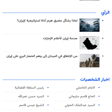
الرأي
لماذا يشكّل مضيق هرمز أداة استراتيجية لإيران؟
صدمة إيران لأحلام الإمارات
من الإخفاق في الميدان إلى وهم الحصار البري على إيران
اخبار الشخصيات
الامام الخامنئي
رئیس السلطة القضائیة
الحاج قاسم سليماني
السيد حسن نصرالله
السید عبدالملک الحوثي
الشيخ عيسى قاسم