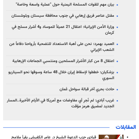
بيان مهم للقوات المسلحة اليمنية حول "عملية واسعة وخاصة"
مقتل عناصر فريق إرهابي في جنوب محافظة سيستان وبلوشستان
وزارة الأمن الإيرانية: اعتقال 21 عميلاً للموساد و4 أشرار مسلح في
كرمان
العميد بهمرد: نحن على أهبة الاستعداد للتضحية بأرواحنا دفاعاً عن
الشعب الإيراني
اعتقال 8 من كبار الأشرار المسلحين ومنتسبي الجماعات الإرهابية
بزشكيان: خططوا لإسقاط إيران خلال 48 ساعة وسوقها نحو السيناريو
السوري
حادث بحري آخر قبالة سواحل عُمان
غريب آبادي: لم نُجرِ أي مفاوضات مع أمريكا في الأيام الأخيرة..المسار
الجديد لمضيق هرمز مؤقت
المقابلات
قيادي حزب الدعوة الشيخ د. عامر الكفيشي يقرأ ملامح