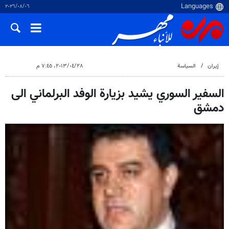
٠٦‏/٠٨‏/٢٠٢٦
إيران
السياسة
٢٨‏/٠٤‏/٢٠١٣، ٧:٤٥ م
السفير السوري يشيد بزيارة الوفد البرلماني الى
دمشق