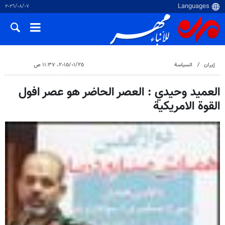
٠٧‏/٠٨‏/٢٠٢٦
إيران
السياسة
٢٥‏/٠١‏/٢٠١٥، ١١:٣٧ ص
العميد وحيدي : العصر الحاضر هو عصر افول
القوة الامريكية