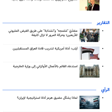
التقارير
منفذَيّ "شلمجه" و"تشذابة" على طريق الفيض المليوني
للأربعين؛ وحركة المرور لا تزال كثيفة
آيلب: أداة أمريكية لتدريب قادة العراق المستقبليين
استدعاء القائم بالأعمال الأوكراني إلى وزارة الخارجية
الرأي
لماذا يشكّل مضيق هرمز أداة استراتيجية لإيران؟