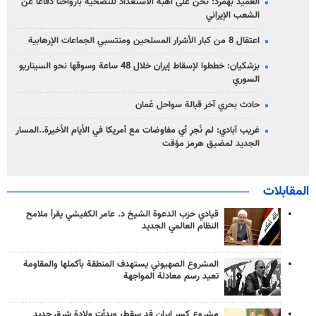
العميد بهمرد: نحن على أهبة الاستعداد للتضحية بأرواحنا دفاعاً عن
الشعب الإيراني
اعتقال 8 من كبار الأشرار المسلحين ومنتسبي الجماعات الإرهابية
بزشكيان: خططوا لإسقاط إيران خلال 48 ساعة وسوقها نحو السيناريو
السوري
حادث بحري آخر قبالة سواحل عُمان
غريب آبادي: لم نُجرِ أي مفاوضات مع أمريكا في الأيام الأخيرة..المسار
الجديد لمضيق هرمز مؤقت
المقابلات
قيادي حزب الدعوة الشيخ د. عامر الكفيشي يقرأ ملامح
النظام العالمي الجديد
المشروع الصهيوني يستهدف المنطقة بأكملها والمقاومة
تعيد رسم معادلة المواجهة
مشروع كسر إيران قد سقط، وبدأت ولادة شرق جديد