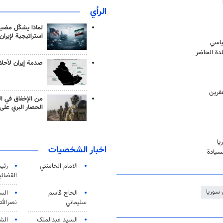
الرأي
لماذا يشكّل مضيق
استراتيجية لإيران
ياسي
دة الحاضر
صدمة إيران لأحلام
من الإخفاق في ال
الحصار البري على 
يا
اخبار الشخصيات
سيادة
الامام الخامنئي
رئی
القضائی
سوريا
الحاج قاسم
الس
سليماني
نصرالله
السید عبدالملک
الش