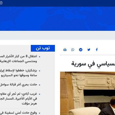
توب تن
اعتقال 8 من كبار الأشرار 
ومنتسبي الجماعات الإرهابية
السياسي في سورية
ساعة وسوقها نحو السيناريو 
حادث بحري آخر قبالة سواحل 
غريب آبادي: لم نُجرِ أي مفاو
في الأيام الأخيرة..المسار ال
هرمز مؤقت
وقوع حادث أمني لسفينة في