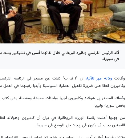
أكد الرئيس الفرنسي ونظيره البريطاني خلال لقائهما أمس في تشيكيرز وسط بر
في سورية.
وأفادت
وكالة مهر للأنباء
ان "ا ف ب" نقلت عن مصدر في الرئاسة الفرنسية 
وكاميرون اتفقا على ضرورة تفعيل العملية السياسية وأبديا رغبتهما في العمل س
وأضاف المصدر إن هولاند وكاميرون أجريا مباحثات معمقة ومفصلة وعن كثب عر
يخص سورية وليبيا.
من جهتها أعلنت رئاسة الوزراء البريطانية في بيان أن كاميرون وهولاند اتفق
اللاجئين يجب أن يكون في إيجاد حل للوضع في سورية .
وكانت فرنسا أعلنت أمس على لسان وزير خارجيتها لوران فابيوس الانضمام إلى 