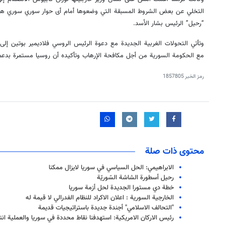
التخلي عن بعض الشروط المسبقة التي وضعوها أمام أى حوار سوري سوري هاد
“رحيل” الرئيس بشار الأسد.
وتأتي التحولات الغربية الجديدة مع دعوة الرئيس الروسي فلاديمير بوتين إل
مع الحكومة السورية من أجل مكافحة الإرهاب وتأكيده أن روسيا مستمرة بدعم
رمز الخبر
1857805
محتوى ذات صلة
الابراهيمي: الحل السياسي في سوريا لايزال ممكنا
رحيل أسطورة الشاشة السّوريّة
خطة دي مستورا الجديدة لحل أزمة سوريا
الخارجية السورية : اعلان الاكراد للنظام الفدرالي لا قيمة له
"التحالف الاسلامي" أجندة جديدة باستراتيجيات قديمة
رئيس الاركان الامريكية: استهدفنا نقاط محددة في سوريا والعملية ان