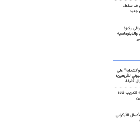
 قد سقط،
 جديد
راقي ركيزة
ي والدبلوماسية
ير
و"تشذابة" على
وني للأربعين؛
زال كثيفة
ة لتدريب قادة
ين
أعمال الأوكراني