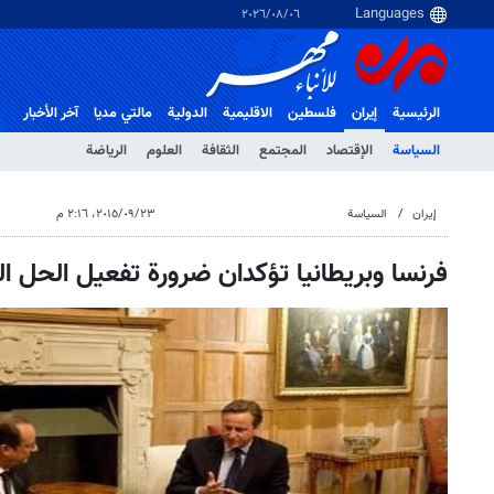
٠٦‏/٠٨‏/٢٠٢٦
الرئيسية
إيران
فلسطین
الاقلیمیة
الدولية
مالتي مدیا
آخر الأخبار
السياسة
الإقتصاد
المجتمع
الثقافة
العلوم
الرياضة
إيران
السياسة
٢٣‏/٠٩‏/٢٠١٥، ٢:١٦ م
فرنسا وبريطانيا تؤكدان ضرورة تفعيل الحل 