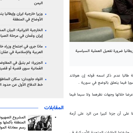
اليمن
وزيرا خارجية ايران وإيطاليا ي
الأوضاع في المنطقة
الخارجية الايرانية: البيان ال
إيران وعُمان في مرحلة الصياغ
ماذا جرى في اجتماع وزراء خا
يطانيا ضرورة تفعيل العملية السياسية
العربية والإسلامية في عمّان؟
الجزيرة: لم يتبقّ في المفاوضا
العُمانية سوى قضية أو قضيت
طالبا عدم ذكر اسمه قوله إن هولاند
اللواء جاويدان: سكان المناط
ويا فيما يتعلق بالوضع في سورية .
خط الدفاع الأول عن حدود الب
ضا خلالها وجهات نظرهما ولا سيما فيما
المقابلات
ا على أن جزءا كبيرا من الرد على أزمة
المشروع الصهيو
المنطقة بأكملها و
رسم معادلة الموا
حليفتها الولايات المتحدة الأمريكية في