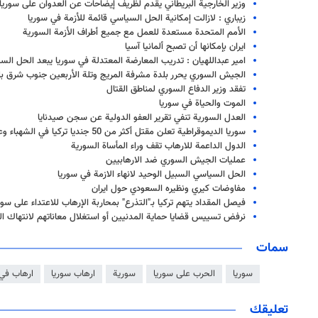
وزير الخارجية البريطاني يقدم لظريف إيضاحات عن العدوان على سوريا
زيباري : لازالت إمكانية الحل السياسي قائمة للأزمة في سوريا
الأمم المتحدة مستعدة للعمل مع جميع أطراف الأزمة السورية
ايران بإمكانها أن تصبح ألمانيا آسيا
امير عبداللهيان : تدريب المعارضة المعتدلة في سوريا يبعد الحل الس
الجيش السوري يحرر بلدة مشرفة المريج وتلة الأربعين جنوب شرق بل
تفقد وزير الدفاع السوري لمناطق القتال
الموت والحياة في سوريا
العدل السورية تنفي تقرير العفو الدولية عن سجن صيدنايا
سوريا الديموقراطية تعلن مقتل أكثر من 50 جنديا تركيا في الشهباء وعفرين
الدول الداعمة للارهاب تقف وراء المأساة السورية
عمليات الجيش السوري ضد الارهابيين
الحل السياسي السبيل الوحيد لانهاء الازمة في سوريا
مفاوضات كيري ونظيره السعودي حول ايران
فيصل المقداد يتهم تركيا بـ"التذرع" بمحاربة الإرهاب للاعتداء على سور
نرفض تسييس قضايا حماية المدنيين أو استغلال معاناتهم لانتهاك ال
سمات
سوريا
الحرب على سوريا
سورية
ارهاب سوريا
ارهاب في 
تعليقك