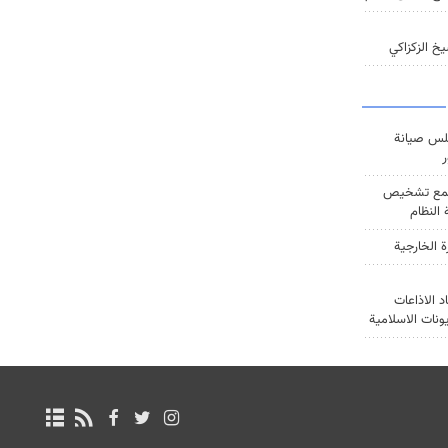
خ الزكزاكي
س صيانة
ر
ع تشخيص
النظام
ة الخارجية
د الاذاعات
يونات الاسلامية