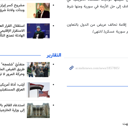
مشروع كسر إيران
ف إلى حل الأزمة في سورية ومنها شرط
وبدأت ولادة شرق
ى إقامة تحالف عريض من الدول بالتعاون
استقلال القرار الع
الاستقرار الإقليم
 سورية عسكريا./انتهى/
الهادئة تصنع التأث
التقارير
منفذَيّ "شلمجه" 
طريق الفيض الملي
وحركة المرور لا ت
آيلب: أداة أمريكي
العراق المستقبلي
استدعاء القائم بال
إلى وزارة الخارجية
تهت