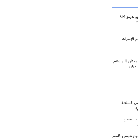
 هرمز أداة
؟
 الإمارات
ميدان إلى وهم
إيران
س السلطة
ة
يد حسن
يخ عيسى قاسم