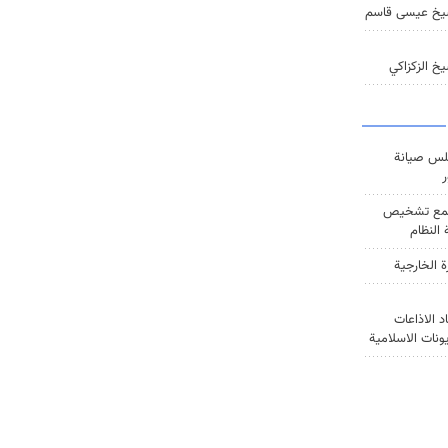
يخ عيسى قاسم
خ الزكزاكي
س صيانة
ر
ع تشخيص
النظام
ة الخارجية
د الاذاعات
يونات الاسلامية