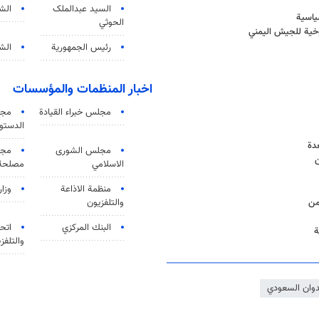
السید عبدالملک
الش
سياسية
الحوثي
وخية للجيش اليمني
رئيس الجمهورية
الشي
اخبار المنظمات والمؤسسات
مجلس خبراء القيادة
مجل
الدستو
دة
مجلس الشورى
مجم
الاسلامي
مصلحة 
منظمة الاذاعة
وزار
والتلفزیون
من
البنك المركزي
اتحا
ة
والتلفز
دوان السعودي