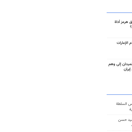
 هرمز أداة
؟
 الإمارات
ميدان إلى وهم
إيران
س السلطة
ة
يد حسن