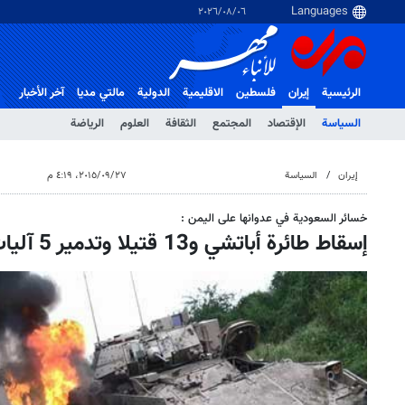
٠٦‏/٠٨‏/٢٠٢٦
الرئيسية
إيران
فلسطین
الاقلیمیة
الدولية
مالتي مدیا
آخر الأخبار
السياسة
الإقتصاد
المجتمع
الثقافة
العلوم
الرياضة
إيران
السياسة
٢٧‏/٠٩‏/٢٠١٥، ٤:١٩ م
خسائر السعودية في عدوانها علی الیمن :
إسقاط طائرة أباتشي و13 قتيلا وتدمير 5 آليات