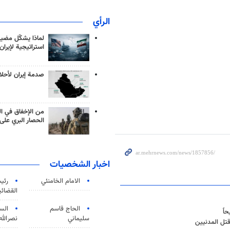
الرأي
لماذا يشكّل مضيق
استراتيجية لإيران
صدمة إيران لأحلام
من الإخفاق في ال
الحصار البري على 
اخبار الشخصيات
الامام الخامنئي
رئی
القضائی
الحاج قاسم
الس
سليماني
نصرالله
تل المدنيين