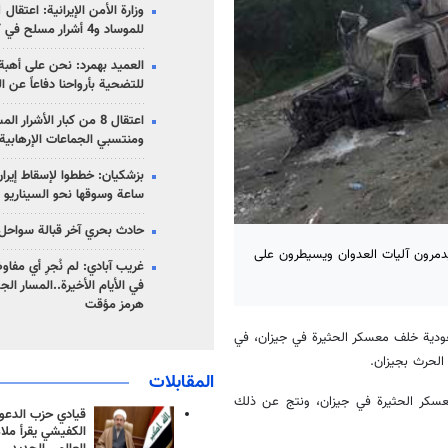
للموساد و4 أشرار مسلح في كرمان
العميد بهمرد: نحن على أهبة 
للتضحية بأرواحنا دفاعاً عن ا
اعتقال 8 من كبار الأشرار 
ومنتسبي الجماعات الإرهابية
ساعة وسوقها نحو السيناريو 
حادث بحري آخر قبالة سواحل 
يدمرون آليات العدوان ويسيطرون على
غريب آبادي: لم نُجرِ أي مفاو
في الأيام الأخيرة..المسار ال
هرمز مؤقت
ودية خلف معسكر الحثيرة في جيزان، في
الحرث بجيزان
.
المقابلات
عسكر الحثيرة في جيزان، ونتج عن ذلك
قيادي حزب الدعوة
الكفيشي يقرأ ملا