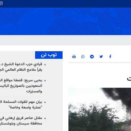
توب تن
قيادي حزب الدعوة الشيخ د. 
يقرأ ملامح النظام العالمي ال
يحيى سريع: قصفنا مواقع الم
السعوديين بالصواريخ الباليس
والمسيّرات
بيان مهم للقوات المسلحة ال
"عملية واسعة وخاصة"
مقتل عناصر فريق إرهابي في
محافظة سيستان وبلوشستان