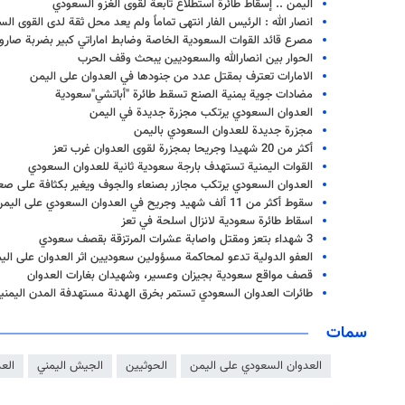
اليمن .. إسقاط طائرة استطلاع تابعة لقوى الغزو السعودي
انصار الله : الرئيس الفار انتهى تماماً ولم يعد محل ثقة لدى القوى ال
مصرع قائد القوات السعودية الخاصة وضابط اماراتي كبير بضربة صار
الحوار بين انصارالله والسعوديين يبحث وقف الحرب
الامارات تعترف بمقتل عدد من جنودها في العدوان على اليمن
مضادات جوية يمنية الصنع تسقط طائرة "أباتشي"سعودية
العدوان السعودي يرتكب مجزرة جديدة في اليمن
مجزرة جديدة للعدوان السعودي باليمن
أكثر من 20 شهيدا وجريحا بمجزرة لقوى العدوان غرب تعز
القوات اليمنية تستهدف بارجة سعودية ثانية للعدوان السعودي
العدوان السعودي يرتكب مجازر بصنعاء والجوف ويغير بكثافة على صع
سقوط أكثر من 11 ألف شهيد وجريح في العدوان السعودي على اليمن
اسقاط طائرة سعودية لانزال اسلحة في تعز
3 شهداء بتعز ومقتل واصابة عشرات المرتزقة بقصف سعودي
العفو الدولية تدعو لمحاكمة مسؤولين سعوديين اثر العدوان على الي
قصف مواقع سعودية بجيزان وعسير، وشهيدان بغارات العدوان
طائرات العدوان السعودي تستمر بخرق الهدنة مستهدفة المدن اليمني
سمات
العدوان السعودي على اليمن
الحوثيين
الجيش اليمني
الع