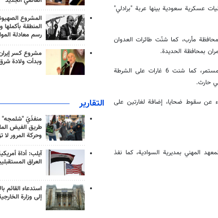
العالمي الجديد
زان أيضًا، دمّرت القوة الصاروخية للجيش اليمني واللجان الشعبية 5 آليات عسكرية سعودية بينها عربة "برادلي"
المشروع الصهيو
المنطقة بأكملها و
رسم معادلة الموا
حافظة مأرب، كما شنّت طائرات العدوان
.
مشروع كسر إيران
وبدأت ولادة شرق
وفي العاصمة صنعاء، شن طيران العدوان غارتين على صنعاء وسط تحليق مستمر، كما شنت 6 غارات على الشرطة
ني حارث
.
التقارير
اء عن سقوط ضحايا، إضافة لغارتين على
منفذَيّ "شلمجه" 
طريق الفيض الملي
وحركة المرور لا ت
عهد المهني بمديرية السوادية، كما نفذ
آيلب: أداة أمريكي
العراق المستقبلي
استدعاء القائم بال
إلى وزارة الخارجية