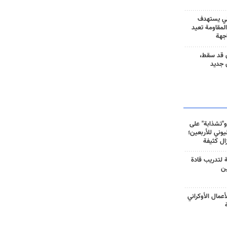
ني يستهدف
المقاومة تعيد
جهة
 قد سقط،
 جديد
و"تشذابة" على
وني للأربعين؛
زال كثيفة
ة لتدريب قادة
ين
أعمال الأوكراني