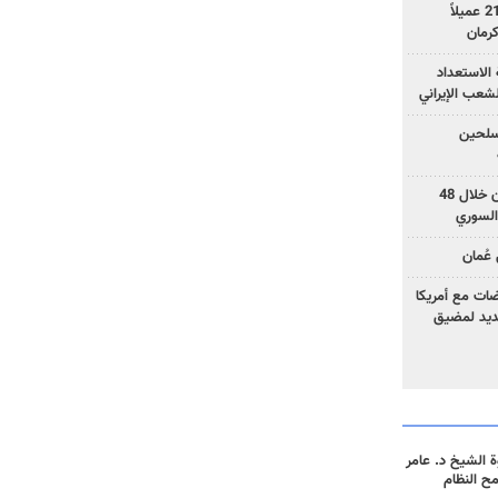
وزارة الأمن الإيرانية: اعتقال 21 عميلاً
الاستعداد
لشعب الإيراني
المسلحين
بزشكيان: خططوا لإسقاط إيران خلال 48
السوري
عُمان
ضات مع أمريكا
جديد لمضيق
 الشيخ د. عامر
مح النظام