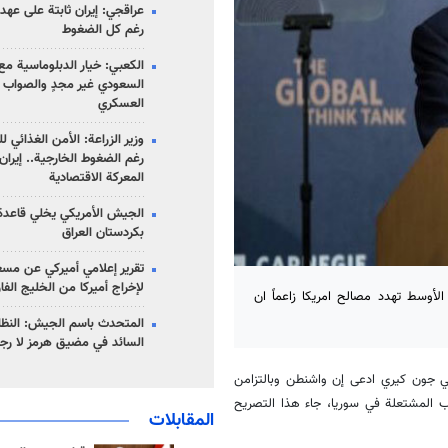
عراقجي: إيران ثابتة على عهده
رغم كل الضغوط
الكعبي: خيار الدبلوماسية مع 
السعودي غير مجدٍ والصواب ه
العسكري
وزير الزراعة: الأمن الغذائي ل
رغم الضغوط الخارجية.. إيران
المعركة الاقتصادية
الجيش الأمريكي يخلي قاعدة 
بكردستان العراق
تقرير إعلامي أميركي عن مسع
لإخراج أميركا من الخليج الف
الأوسط تهدد مصالح امريكا زاعماً ان
المتحدث باسم الجيش: النظام 
السائد في مضيق هرمز لا رج
يكي جون كيري ادعى إن واشنطن وبالتزامن
 المشتعلة في سوريا، جاء هذا التصريح
المقابلات