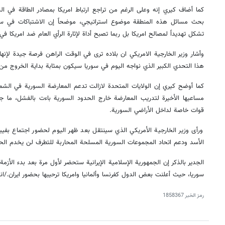
كما أضاف كيري إنه وعلى الرغم من تراجع ارتباط امريكا بمصادر الطاقة في 
بحث مسائل هذه المنطقة موضوع استراتيجي، موضحاً إن الاشتباكات في سوري
تشكل تهديداً لمصالح امريكا بل ربما تصبح أداة لإثارة الرأي العام ضد امريكا في
وأشار وزير الخارجية الامريكي ان بلاده ترى في الوقت الراهن فرصة جيدة لإنها
هذا التحدي الكبير الذي نواجه اليوم في سوريا سيكون بمثابة بداية الخروج من 
كما أوضح كيري إن الولايات المتحدة لازالت تدعم المعارضة السورية في الش
مساعيها الأخيرة لتدريب المعارضة خارج الحدود السورية باءت بالفشل، ما جعل
قوات خاصة لداخل الأراضي السورية.
ورأى وزير الخارجية الأمريكي الذي سينتقل بعد ظهر اليوم لحضور اجتماع بفيي
الأسد ودعم اتحاد المجموعات السورية المسلحة المحاربة للتطرف لن يخدم ال
الجدير بالذكر إن الجمهورية الإسلامية الإيرانية ستحضر لأول مرة بعد بدء الأ
سوريا، حيث أعلنت بعض الدول كفرنسا وألمانيا وامريكا ترحيبها بحضور ايران./ان
رمز الخبر
1858367