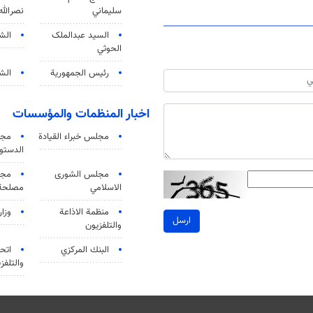
سليماني
نصرالله
السید عبدالملک
الش
الحوثي
رئيس الجمهورية
الشي
اخبار المنظمات والمؤسسات
مجلس خبراء القيادة
مجل
الدستو
مجلس الشورى
مجم
الاسلامي
مصلحة 
منظمة الاذاعة
وزار
ارسل
والتلفزیون
البنك المركزي
اتحا
والتلفز