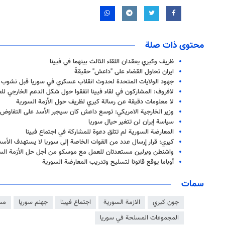
محتوى ذات صلة
ظريف وكيري يعقدان اللقاء الثالث بينهما في فيينا
ايران تحاول القضاء على "داعش" حقيقةً
جهود الولايات المتحدة لحدوث انقلاب عسكري في سوريا قبل نشوب ا
لافروف: المشاركون في لقاء فيينا اتفقوا حول شكل الدعم الخارجي لل
لا معلومات دقيقة عن رسالة كيري لظريف حول الأزمة السورية
وزير الخارجية الامريكي: توسع داعش كان سيجبر الأسد على التفاوض 
سياسة إيران لن تتغير حيال سوريا
المعارضة السورية لم تتلق دعوة للمشاركة في اجتماع فيينا
كيري: قرار إرسال عدد من القوات الخاصة إلى سوريا لا يستهدف الأسد
واشنطن وبرلين مستعدتان للعمل مع موسكو من أجل حل الأزمة الس
أوباما يوقع قانونا لتسليح وتدريب المعارضة السورية
سمات
جون كيري
الازمة السورية
اجتماع فيينا
جهنم سوريا
مس
المجموعات المسلحة في سوريا