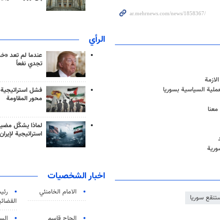
الرأي
عندما لم تعد «خ
تجدي نفعاً
لازمة
عملية السياسية بسوريا
فشل استراتيجية
محور المقاومة
معنا
لماذا يشكّل مضيق
استراتيجية لإيران
ورية
اخبار الشخصيات
الامام الخامنئي
رئی
تنقع سوريا
القضائی
الحاج قاسم
الس