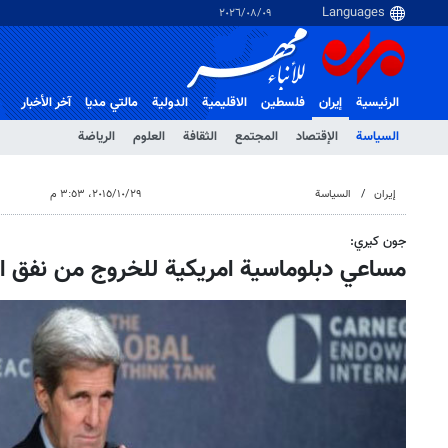
٠٩‏/٠٨‏/٢٠٢٦
الرئيسية
إيران
فلسطین
الاقلیمیة
الدولية
مالتي مدیا
آخر الأخبار
السياسة
الإقتصاد
المجتمع
الثقافة
العلوم
الرياضة
إيران
السياسة
٢٩‏/١٠‏/٢٠١٥، ٣:٥٣ م
جون كيري:
مساعي دبلوماسية امريكية للخروج من نفق ال