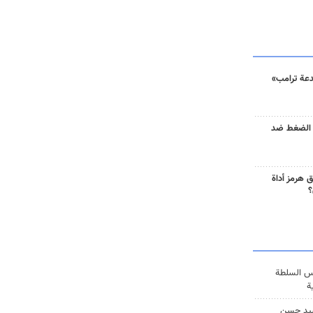
دعة ترامب»
 الضغط ضد
 هرمز أداة
؟
س السلطة
ة
يد حسن