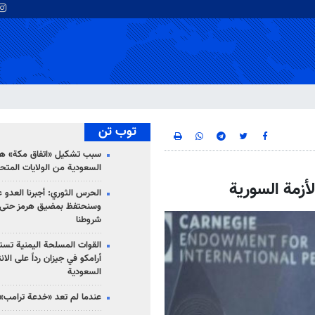
توب تن
سبب تشكيل «اتفاق مكة» هو
السعودية من الولايات المتح
أزمة السورية
الحرس الثوري: أجبرنا العدو ع
وسنحتفظ بمضيق هرمز حتى 
شروطنا
القوات المسلحة اليمنية تس
أرامكو في جيزان رداً على الان
السعودية
عندما لم تعد «خدعة ترامب» 