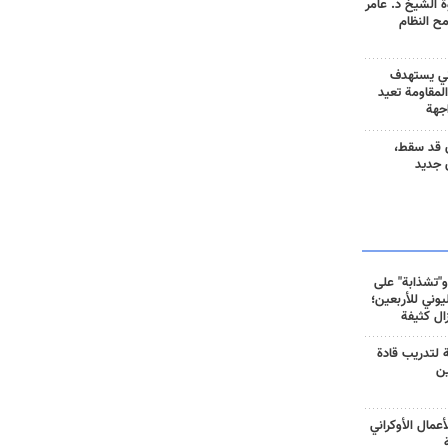
 الشيخ د. عامر
مح النظام
ني يستهدف
المقاومة تعيد
جهة
 قد سقط،
 جديد
و"تشذابة" على
وني للأربعين؛
زال كثيفة
ة لتدريب قادة
ين
أعمال الأوكراني