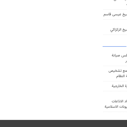
يخ عيسى قاسم
خ الزكزاكي
س صيانة
ر
ع تشخيص
النظام
ة الخارجية
د الاذاعات
يونات الاسلامية