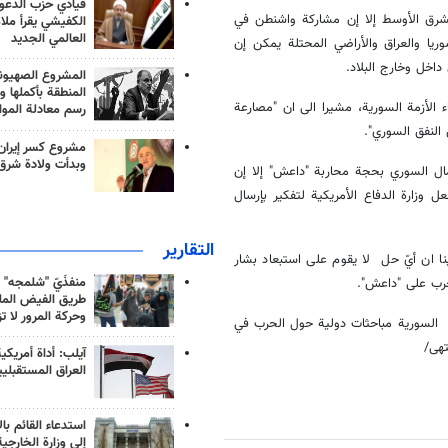
قيادي حزب الدعوة
الشرق الأوسط إلا إن مشاركة واشنطن في
الكفيشي يقرأ ملا
العالمي الجديد
ا والعراق والأراضي المحتلة يمكن إن
 داخل وخارج البلاد.
المشروع الصهيو
المنطقة بأكملها و
ء الأزمة السورية، مشيرا الى ان "مصارعة
رسم معادلة الموا
النفق السوري".
مشروع كسر إيران
وبدأت ولادة شرق
مال السوري بحجة محاربة "داعش" إلا إن
 وزارة الدفاع الأمريكية لتفكير بإرسال
التقارير
نا ان أيّ حل لا يقوم على استبعاد بشار
منفذَيّ "شلمجه" 
حرب على "داعش".
طريق الفيض الملي
وحركة المرور لا ت
زمة السورية مباحثات دولية حول الحرب في
تهى/
آيلب: أداة أمريكي
العراق المستقبلي
استدعاء القائم بال
إلى وزارة الخارجية