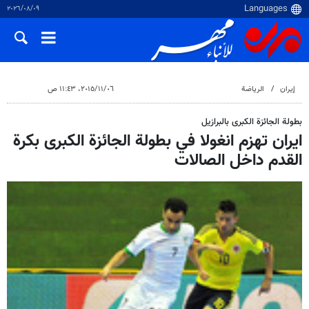
٠٩‏/٠٨‏/٢٠٢٦
إيران
الرياضة
٠٦‏/١١‏/٢٠١٥، ١١:٤٣ ص
بطولة الجائزة الكبرى بالبرازيل
ايران تهزم انغولا في بطولة الجائزة الكبرى بكرة
القدم داخل الصالات