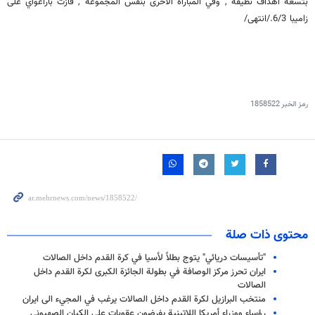
بتسعة اهداف نظيفة , وفي المباراة الاخرى بنفس المجموعة , فازت باراغواي على
زاميبا 6/3./انتهى/
رمز الخبر
1858522
محتوى ذات صلة
"تأسيسات دريائي" يتوج بطلاً لأسيا في كرة القدم داخل الصالات
ايران تحرز مركز الوصافة في بطولة الجائزة الكبرى لكرة القدم داخل
الصالات
منتخب البرازيل لكرة القدم داخل الصالات يرغب في المجيء الى ايران
رؤساء ووزراء أمريكا اللاتينية يفرضون عقوبات على الكيان الصهيوني