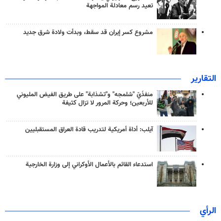
تعيد رسم معادلة المواجهة
مشروع كسر إيران قد سقط، وبدأت ولادة شرق جديد
التقارير
منفذَيّ "شلمجه" و"تشذابة" على طريق الفيض المليوني
للأربعين؛ وحركة المرور لا تزال كثيفة
آيلب: أداة أمريكية لتدريب قادة العراق المستقبليين
استدعاء القائم بالأعمال الأوكراني إلى وزارة الخارجية
الرأي