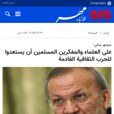
٠٦‏/٠٨‏/٢٠٢٦
إيران
السياسة
٢٩‏/١٢‏/٢٠١٥، ١١:٥٦ ص
منوجهر متكي:
على العلماء والمفكرين المسلمين أن يستعدوا
للحرب الثقافية القادمة