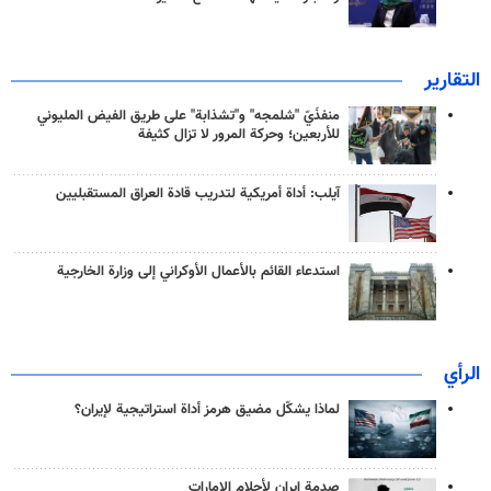
التقارير
منفذَيّ "شلمجه" و"تشذابة" على طريق الفيض المليوني
للأربعين؛ وحركة المرور لا تزال كثيفة
آيلب: أداة أمريكية لتدريب قادة العراق المستقبليين
استدعاء القائم بالأعمال الأوكراني إلى وزارة الخارجية
الرأي
لماذا يشكّل مضيق هرمز أداة استراتيجية لإيران؟
صدمة إيران لأحلام الإمارات