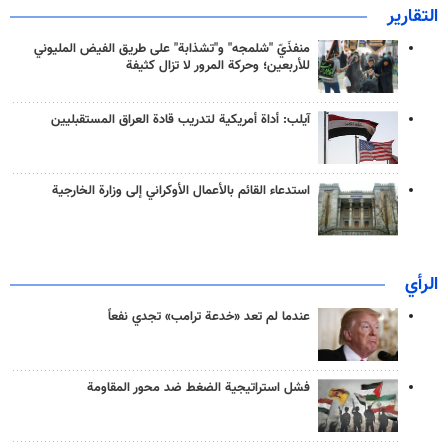
التقارير
منفذَيّ "شلمجه" و"تشذابة" على طريق الفيض المليوني
للأربعين؛ وحركة المرور لا تزال كثيفة
آيلب: أداة أمريكية لتدريب قادة العراق المستقبليين
استدعاء القائم بالأعمال الأوكراني إلى وزارة الخارجية
الرأي
عندما لم تعد «خدعة ترامب» تجدي نفعاً
فشل استراتيجية الضغط ضد محور المقاومة