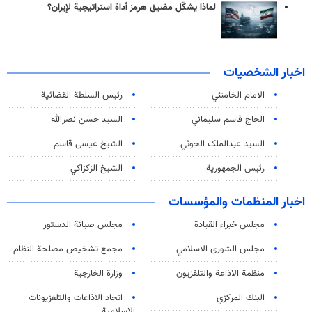
لماذا يشكّل مضيق هرمز أداة استراتيجية لإيران؟
اخبار الشخصيات
الامام الخامنئي
رئیس السلطة القضائیة
الحاج قاسم سليماني
السيد حسن نصرالله
السید عبدالملک الحوثي
الشيخ عيسى قاسم
رئيس الجمهورية
الشيخ الزكزاكي
اخبار المنظمات والمؤسسات
مجلس خبراء القيادة
مجلس صيانة الدستور
مجلس الشورى الاسلامي
مجمع تشخيص مصلحة النظام
منظمة الاذاعة والتلفزیون
وزارة الخارجية
البنك المركزي
اتحاد الاذاعات والتلفزيونات
الاسلامية