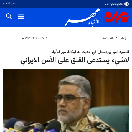
٠٩‏/٠٨‏/٢٠٢٦
إيران
السياسة
٠٤‏/٠٢‏/٢٠١٦، ١:٥٨ م
العميد امير بوردستان في حديث له لوكالة مهر للأنباء:
لاشيء يستدعي القلق على الأمن الايراني