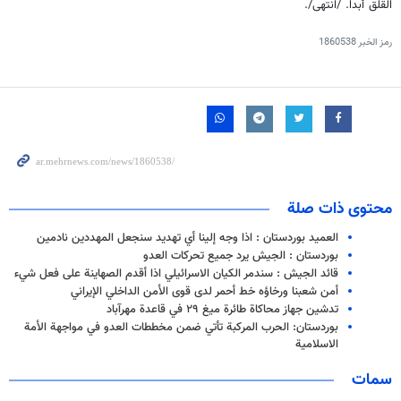
القلق أبداً. /انتهى/.
رمز الخبر
1860538
محتوى ذات صلة
العميد بوردستان : اذا وجه إلينا أي تهديد سنجعل المهددين نادمين
بوردستان : الجيش يرد جميع تحركات العدو
قائد الجيش : سندمر الكيان الاسرائيلي اذا أقدم الصهاينة على فعل شيء
أمن شعبنا ورخاؤه خط أحمر لدى قوى الأمن الداخلي الإيراني
تدشين جهاز محاكاة طائرة ميغ ۲۹ في قاعدة مهرآباد
بوردستان: الحرب المركبة تأتي ضمن مخططات العدو في مواجهة الأمة
الاسلامية
سمات