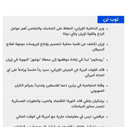
توب تن
وزير الداخلية الإيراني: الحفاظ على التماسك والتضامن أهم عوامل
الردع والقوة لإيران ولأي دولة
إيران تكشف عن تقنية محلية لتصميم وإنتاج فيروسات موجهة لعلاج
السرطان
"روساتوم" تبدأ في إعادة موظفيها إلى محطة "بوشهر" النووية في إيران
قائد القوات البرية في الجيش الإيراني: سنرد رداً حاسماً ورادعاً على أي
اعتداء أميركي
وقفة احتجاجية في برلين دعما لفلسطين وتنديداً بجرائم الكيان
الصهیوني
بزشكيان يلتقي قائد الثورة؛ الاقتصاد والحرب والتطورات العسكرية
تتصدر محاور المباحثات
عراقجي: ليس أي مفاوضات جارية مع أمريكا في الوقت الحالي
سبب تشكيل «اتفاق مكة» هو خيبة أمل السعودية من الولايات