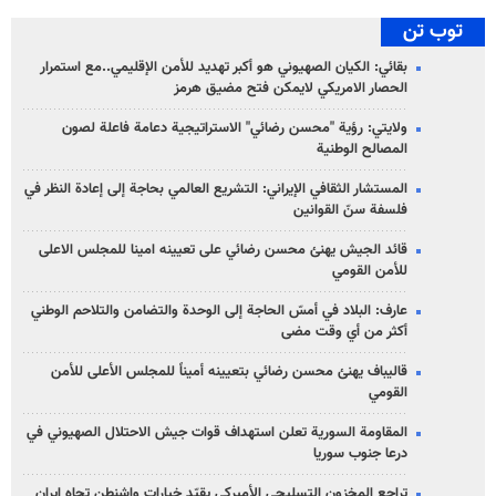
توب تن
بقائي: الكيان الصهيوني هو أكبر تهديد للأمن الإقليمي..مع استمرار
الحصار الامريكي لايمكن فتح مضيق هرمز
ولايتي: رؤية "محسن رضائي" الاستراتيجية دعامة فاعلة لصون
المصالح الوطنية
المستشار الثقافي الإيراني: التشريع العالمي بحاجة إلى إعادة النظر في
فلسفة سنّ القوانين
قائد الجيش يهنئ محسن رضائي على تعيينه امينا للمجلس الاعلى
للأمن القومي
عارف: البلاد في أمسّ الحاجة إلى الوحدة والتضامن والتلاحم الوطني
أكثر من أي وقت مضى
قاليباف يهنئ محسن رضائي بتعيينه أميناً للمجلس الأعلى للأمن
القومي
المقاومة السورية تعلن استهداف قوات جيش الاحتلال الصهيوني في
درعا جنوب سوريا
تراجع المخزون التسليحي الأميركي يقيّد خيارات واشنطن تجاه إيران