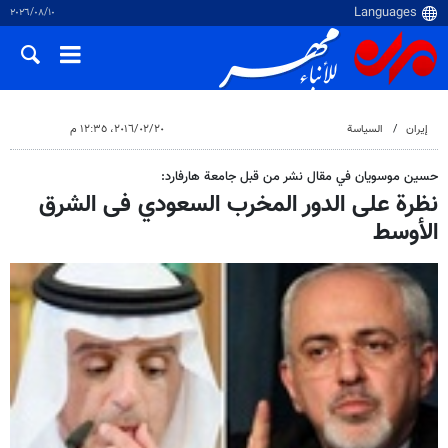
١٠‏/٠٨‏/٢٠٢٦
إيران
السياسة
٢٠‏/٠٢‏/٢٠١٦، ١٢:٣٥ م
حسين موسويان في مقال نشر من قبل جامعة هارفارد:
نظرة على الدور المخرب السعودي فى الشرق
الأوسط