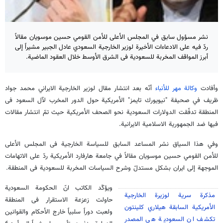
نشر مسؤول سابق في المجلس الأعلى للأمن القومي حسين موسويان مقالاً
ردّ فيه على الادعاءات الأخيرة لوزير الخارجية السعودي عادل الجبير مشيراً إلى
أبرز المواقف المخربة للسعودية فى الشرق الأوسط خلال العقود الماضية.
وأفادت
وكالة مهر للأنباء
أنّه بعد انتشار مقال لوزير الخارجية الايراني محمد جواد
ظريف في صحيفة "نيويورك تايمز" الأمريكية حول الدور المخرب لآل السعود فى
المنطقة تدفّقت الدولارات السعودية نحو الصحف الأمريكية حيث تمّ انتشار مقالات
فيها ضد الجمهورية الاسلامية الايرانية.
وفي هذا السياق نشر المساعد السابق للسياسة الخارجية فى المجلس الأعلى
للأمن القومي حسين موسويان مقالاً في جامعة هارفارد الأمريكية ردّ على الاتهامات
الموجهة إلى ايران بشكل مستدلّ وشرح السياسات المخربة للسعودية فى المنطقة.
ويؤكّد الكاتب انّ الحكومة السعودية
مذكرة سرية لوزيرة الخارجية
حاولت زعزعة الاستقرار فى المنطقة
الأمريكية السابقة هيلاري كلينتون
ولعبت دوراً سلبياً خارج الأحكام والقوانين
تكشف ان السعودية هي المصدر