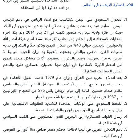
الدولية منذ بدء تأسيسها مشيراً إلى أبرز 6
الاكبر لتغذية الارهاب فى العالم.
مواقف عدائية لها فى المنطقة:
العدوان السعودي على اليمن لايتناسب مع ادعاء الرياض في دعم الرئيس
اليمني السابق عبد ربه منصور هادي والتصدّي لتوسّع دور الحوثيين فى البلاد
حيث ان فترة ولاية عبد ربه منصور انتهت في 21 يناير 2014 ولم يتمّ اجراء
انتخابات لاستعادته إلى الحكم ومن جانب آخر تبلغ نسبة أتباع حركة أنصار الله
والحوثيين الزيديين حوالي 40% من سكان اليمن وكانوا حكّام البلاد إلى بداية
ستينات القرن الماضي وبالتالي وصفهم بألعوبة يد ايران للحرب النيابية لا
أساس له من الشرعية. وجدير بالذكر ان السعودية أثارت مشاكل عديدة لليمن
قبل انتصار الثورة الاسلامية في ايران منها العدوان العسكري عليها والدعم
المالي للجماعات المتطرفة.
بعد اندلاع الحرب بين العراق وايران عام 1979 قامت الدول الأعضاء في
مجلس تعاون الخليج الفارسي (ولاسيما السعودية) بالدعم المالي والسياسي
لنظام صدام حسين اضافة إلى قيام الرياض بقتل 275 من الحجاج الايرانيين
عام 1987 في خطوة آخر لها في عدم مراعاة حسن الجوار.
الضغط السعودي على الولايات المتحدة لتشديد العقوبات الاقتصادية على
ايران ومحاولة تأجيج الحرب بين ايران والولايات المتحدة.
ارسال القوات العسكرية إلى البحرين لقمع المحتجين على الكبت السياسي
في هذه الدولة.
دعم التدخل الغربي في ليبيا لاطاحة بحكم معمر قذافي ممّا أدّى إلى الفوضى
في هذا البلد.