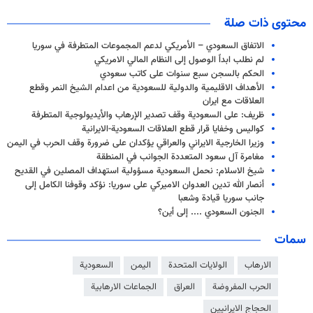
محتوى ذات صلة
الاتفاق السعودي – الأمريكي لدعم المجموعات المتطرفة في سوريا
لم نطلب ابداً الوصول إلى النظام المالي الامريكي
الحكم بالسجن سبع سنوات على كاتب سعودي
الأهداف الاقليمية والدولية للسعودية من اعدام الشيخ النمر وقطع
العلاقات مع ايران
ظريف: على السعودية وقف تصدير الإرهاب والأيديولوجية المتطرفة
كواليس وخفايا قرار قطع العلاقات السعودية-الايرانية
وزيرا الخارجية الايراني والعراقي يؤكدان على ضرورة وقف الحرب في اليمن
مغامرة آل سعود المتعددة الجوانب في المنطقة
شيخ الاسلام: نحمل السعودية مسؤولية استهداف المصلين في القديح
أنصار الله تدين العدوان الاميركي على سوريا: نؤكد وقوفنا الكامل إلى
جانب سوريا قيادة وشعبا
الجنون السعودي .... إلى أين؟
سمات
الارهاب
الولايات المتحدة
اليمن
السعودية
الحرب المفروضة
العراق
الجماعات الارهابية
الحجاج الايرانيين