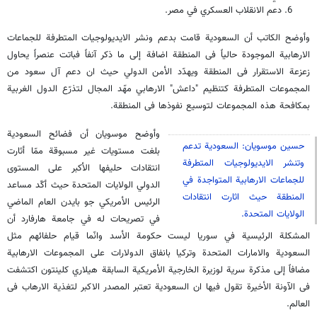
دعم الانقلاب العسكري في مصر.
وأوضح الكاتب أن السعودية قامت بدعم ونشر الايديولوجيات المتطرفة للجماعات
الارهابية الموجودة حالياً فى المنطقة اضافة إلى ما ذكر آنفاً فباتت عنصراً يحاول
زعزعة الاستقرار فى المنطقة ويهدّد الأمن الدولي حيث ان دعم آل سعود من
المجموعات المتطرفة كتنظيم "داعش" الارهابي مهّد المجال لتذرّع الدول الغربية
بمكافحة هذه المجموعات لتوسيع نفوذها فى المنطقة.
وأوضح موسويان أن فضائح السعودية
حسين موسويان: السعودية تدعم
بلغت مستويات غير مسبوقة ممّا أثارت
وتنشر الايديولوجيات المتطرفة
انتقادات حليفها الأكبر على المستوى
للجماعات الارهابية المتواجدة في
الدولي الولايات المتحدة حيث أكّد مساعد
المنطقة حيث اثارت انتقادات
الرئيس الأمريكي جو بايدن العام الماضي
الولايات المتحدة.
في تصريحات له في جامعة هارفارد أن
المشكلة الرئيسية في سوريا ليست حكومة الأسد وانّما قيام حلفائهم مثل
السعودية والامارات المتحدة وتركيا بانفاق الدولارات على المجموعات الارهابية
مضافاً إلى مذكرة سرية لوزيرة الخارجية الأمريكية السابقة هيلاري كلينتون اكتشفت
فى الآونة الأخيرة تقول فيها ان السعودية تعتبر المصدر الاكبر لتغذية الارهاب فى
العالم.