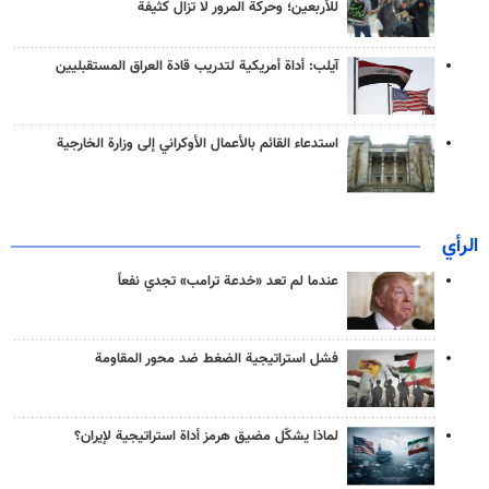
للأربعين؛ وحركة المرور لا تزال كثيفة
آيلب: أداة أمريكية لتدريب قادة العراق المستقبليين
استدعاء القائم بالأعمال الأوكراني إلى وزارة الخارجية
الرأي
عندما لم تعد «خدعة ترامب» تجدي نفعاً
فشل استراتيجية الضغط ضد محور المقاومة
لماذا يشكّل مضيق هرمز أداة استراتيجية لإيران؟