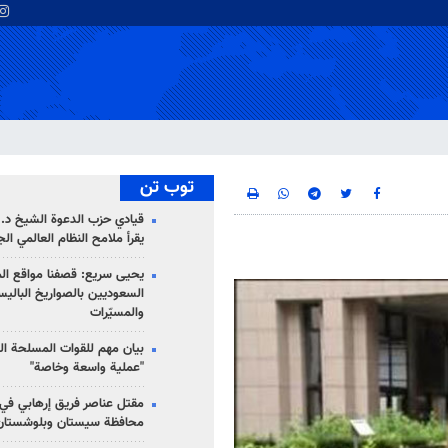
توب تن
قيادي حزب الدعوة الشيخ د. 
يقرأ ملامح النظام العالمي ال
يحيى سريع: قصفنا مواقع الم
السعوديين بالصواريخ الباليس
والمسيّرات
بيان مهم للقوات المسلحة ال
"عملية واسعة وخاصة"
مقتل عناصر فريق إرهابي في
محافظة سيستان وبلوشستان