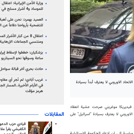
للموساد و4 أشرار مسلح في كرمان
العميد بهمرد: نحن على أهبة 
للتضحية بأرواحنا دفاعاً عن ا
اعتقال 8 من كبار الأشرار 
ومنتسبي الجماعات الإرهابية
ساعة وسوقها نحو السيناريو 
حادث بحري آخر قبالة سواحل 
غريب آبادي: لم نُجرِ أي مفاو
اتحاد الاوروبي لا يعترف أبداً بسيادة
في الأيام الأخيرة..المسار ال
هرمز مؤقت
ي فيديريكا موغريني صرحت عشية انعقاد
المقابلات
الاوروبي لا يعترف بسيادة "اسرائيل" على
قيادي حزب الدعوة
الكفيشي يقرأ ملا
رت موغريني إن الاتحاد الاوروبي يعترف بـ "اسرائيل" ضمن حدود 1967، مشيرة إلى إن إدعاء الحكومة الاسرائيلية