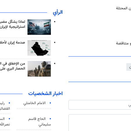
 المحتلة
الرأي
لماذا يشكّل مضيق
استراتيجية لإيران
صدمة إيران لأحلام
و متناقضة
من الإخفاق في ال
ن
الحصار البري على 
اخبار الشخصيات
الامام الخامنئي
رئی
القضائی
الحاج قاسم
الس
سليماني
نصرالله