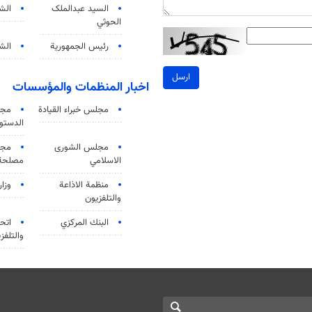
السید عبدالملک
الش
الحوثي
رئيس الجمهورية
الشي
ارسل
اخبار المنظمات والمؤسسات
مجلس خبراء القيادة
مجل
الدستو
مجلس الشورى
مجم
الاسلامي
مصلحة 
منظمة الاذاعة
وزار
والتلفزیون
البنك المركزي
اتحا
والتلفز