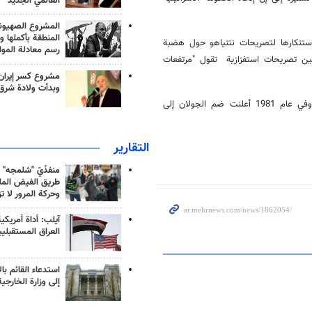
العالمي الجديد
المشروع الصهيو
المنطقة بأكملها و
 استنكارها لتصريحات نتنياهو حول هضبة
رسم معادلة الموا
ين تصريحات استفزازية تقول "مرتفعات
مشروع كسر إيران
وبدأت ولادة شرق
والجدير بالذكر إن إسرائيل قد احتلت الجولان في حرب حزيران عام 1967، وفي عام 1981 أعلنت ضم الجولان إلى
التقارير
منفذَيّ "شلمجه" 
طريق الفيض الملي
وحركة المرور لا ت
آيلب: أداة أمريكي
العراق المستقبلي
استدعاء القائم بال
إلى وزارة الخارجية