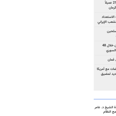
وزارة الأمن الإيرانية: اعتقال 21 عميلاً
الاستعداد
لشعب الإيراني
المسلحين
بزشكيان: خططوا لإسقاط إيران خلال 48
السوري
عُمان
ضات مع أمريكا
جديد لمضيق
 الشيخ د. عامر
مح النظام