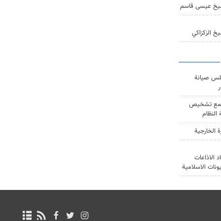
يخ عيسى قاسم
خ الزكزاكي
س صيانة
ر
ع تشخيص
النظام
ة الخارجية
د الاذاعات
يونات الاسلامية