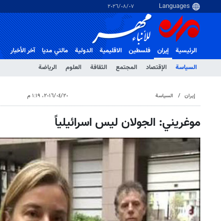
٠٧‏/٠٨‏/٢٠٢٦
الرئيسية
إيران
فلسطین
الاقلیمیة
الدولية
مالتي مدیا
آخر الأخبار
السياسة
الإقتصاد
المجتمع
الثقافة
العلوم
الرياضة
إيران
السياسة
٢٠‏/٠٤‏/٢٠١٦، ١:١٩ م
موغريني: الجولان ليس اسرائيلياً