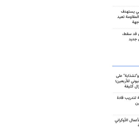
ني يستهدف
المقاومة تعيد
جهة
 قد سقط،
 جديد
و"تشذابة" على
وني للأربعين؛
زال كثيفة
ة لتدريب قادة
ين
أعمال الأوكراني