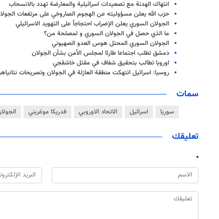
انتهاك الهدنة مع تصعيدات اسرائيلية والمعارضة تهدد بالانسحاب
حزب الله یعلن مسؤولیته عن الهجوم الصاروخي علی مرتفعات الجولان
الجولان السوري يعلن الإضراب احتجاجاً على التهويد الاسرائيلي
ما الذي حصل في الجولان السوري و لمصلحة من؟
الجولان السوري المحتل هوس العدو الصهيوني
دمشق تطلب اجتماعا طارئا لمجلس الأمن بشأن الجولان
اوروبا تطالب بتحقيق شفاف في مقتل خاشقجي
روسيا: اسرائيل انتهكت منطقة العازلة في الجولان وتصريحات نتانياه
سمات
سوريا
اسرائيل
الاتحاد الاوروبي
فدريكا موغريني
الجولا
تعليقك