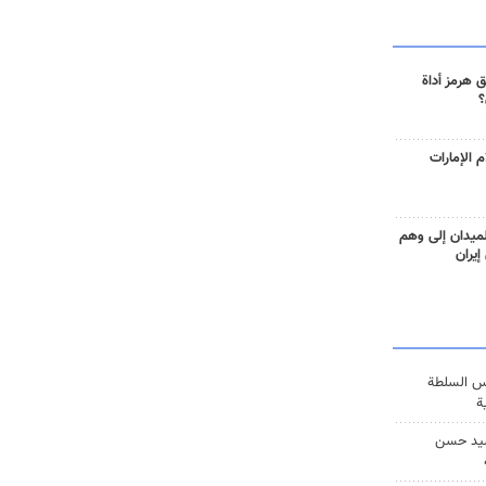
 هرمز أداة
؟
 الإمارات
ميدان إلى وهم
إيران
س السلطة
ة
يد حسن