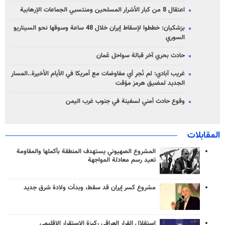
اعتقال 8 من كبار الأشرار المسلحين ومنتسبي الجماعات الإرهابية
بزشكيان: خططوا لإسقاط إيران خلال 48 ساعة وسوقها نحو السيناريو
السوري
حادث بحري آخر قبالة سواحل عُمان
غريب آبادي: لم نُجرِ أي مفاوضات مع أمريكا في الأيام الأخيرة..المسار
الجديد لمضيق هرمز مؤقت
وقوع حادث أمني لسفينة في جنوب غرب اليمن
المقابلات
المشروع الصهيوني يستهدف المنطقة بأكملها والمقاومة
تعيد رسم معادلة المواجهة
مشروع كسر إيران قد سقط، وبدأت ولادة شرق جديد
استقلال القرار العراقي ركيزة الاستقرار الإقليمي