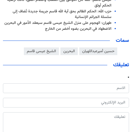
عيسى قاسم: كلما كان التوافق بين الشعب والنظام أعمق، كانت أرضية
الحكم أوثق
حزب الله: الحكم الظالم بحق آية الله قاسم جريمة جديدة تُضاف إلى
سلسلة الجرائم الإنسانية
طهران: الهجوم على منزل الشيخ عيسى قاسم سيعقد الأمور في البحرين
الاضطهاد في البحرين بضوء أخضر من الخارج
سمات
حسين أميرعبداللهيان
البحرين
الشيخ عيسى قاسم
تعليقك