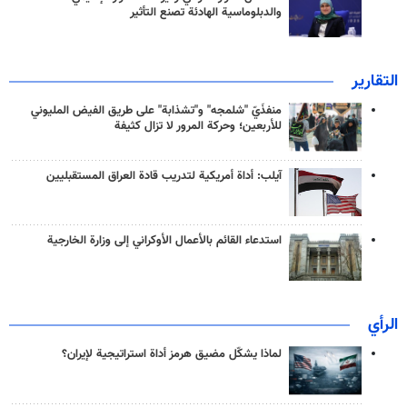
والدبلوماسية الهادئة تصنع التأثير
التقارير
منفذَيّ "شلمجه" و"تشذابة" على طريق الفيض المليوني
للأربعين؛ وحركة المرور لا تزال كثيفة
آيلب: أداة أمريكية لتدريب قادة العراق المستقبليين
استدعاء القائم بالأعمال الأوكراني إلى وزارة الخارجية
الرأي
لماذا يشكّل مضيق هرمز أداة استراتيجية لإيران؟