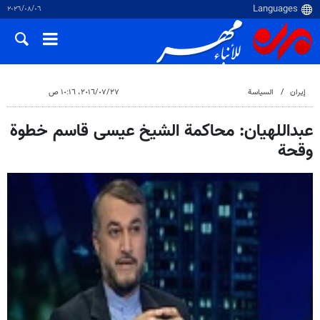
٠٦‏/٠٨‏/٢٠٢٦
إيران
السياسة
٢٧‏/٠٧‏/٢٠١٦، ١٠:١٦ ص
عبداللهيان: محاكمة الشيخ عيسى قاسم خطوة
وقحة