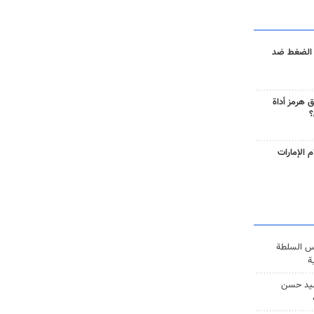
 الضغط ضد
 هرمز أداة
؟
 الإمارات
س السلطة
ة
يد حسن