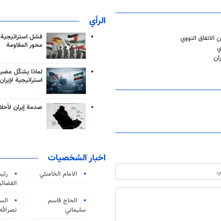
الرأي
فشل استراتيجية
الاتفاق النووي
محور المقاومة
ي
ان
لماذا يشكّل مضيق
استراتيجية لإيران
صدمة إيران لأحلام
اخبار الشخصيات
الامام الخامنئي
رئی
القضائی
الحاج قاسم
الس
سليماني
نصرالله