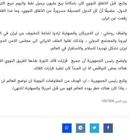
الدول. مضيفًا أنّ كل الدول الصديقة مسرورةً من الاتفاق النووي، وما عدا القض
رفعت عن ايران.
واضاف روحاني : ان الامريكان والصهاينة ارادوا اشاعة التخويف من ايران في ال
اوروبا والمجتمع الدولي ، ولذلك نقلوا الملف الايراني الى مجلس الامن ال
ايران تشكل تهديدا للسلام والاستقرار في العالم.
واوضح رئيس الجمهورية أن جميع قرارات قائد الثورة نفذها الفريق النووي الاي
هناك بعض النواقص الا ان المبدأ كان تنفيذ قرارات القائد.
وتابع رئيس الجمهورية : ان الهدف من المفاوضات النووية ان نوضح للعالم ان ام
، واذا كان هناك خطر يهدد العالم فهو من قبل امريكا والصهاينة./انتهى/
رمز الخبر
1867506