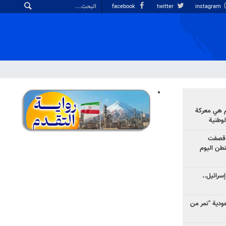
facebook
twitter
instagram
وم هي معركة
لوطنية
 قصفت
نطن اليوم
سرائيل..
دية "نمر من