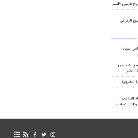
يخ عيسى قاسم
خ الزكزاكي
س صيانة
ر
ع تشخيص
النظام
ة الخارجية
د الاذاعات
يونات الاسلامية