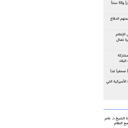
ارتفاع سعر النفط إلى 83 دولاراً و55 سنتاً
هم الدفاع
الإعلام
رة نضال
مشاركة
لبلاد
صحفياً غداً
الأميركية التي
 الشيخ د. عامر
مح النظام