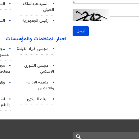
السید عبدالملک
الش
الحوثي
رئيس الجمهورية
الشي
ارسل
اخبار المنظمات والمؤسسات
مجلس خبراء القيادة
مجل
الدستو
مجلس الشورى
مجم
الاسلامي
مصلحة 
منظمة الاذاعة
وزار
والتلفزیون
البنك المركزي
اتحا
والتلفز