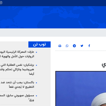
توب تن
عارف: المعركة الرئيسية الي
الروايات حول الأمل والهوية ا
ي
بزشكيان: نفس العقلية التي
هيروشيما ونازاكي تحكم واش
أيضا
باكستان: يجب أن نتحد ضد إ
التطبيع لا يُجدي نفعاً
مسؤول صهيوني سابق: السعو
ورق"