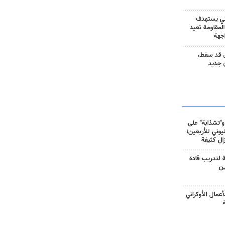
ني يستهدف
المقاومة تعيد
جهة
 قد سقط،
 جديد
و"تشذابة" على
وني للأربعين؛
زال كثيفة
ة لتدريب قادة
ين
أعمال الأوكراني