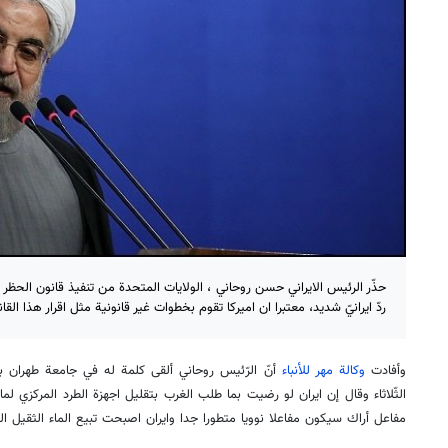
حذّر الرئيس الايراني حسن روحاني ، الولايات المتحدة من تنفيذ قانون الحظر ال
ردّ ايرانيّ شديد، معتبرا ان اميركا تقوم بخطوات غير قانونية مثل اقرار هذا القان
وأفادت
وكالة مهر للأنباء
أنّ الرّئيس روحاني ألقى كلمة له في جامعة طهران ب
الثّلاثاء وقال إن ايران لو رضيت بما طلب الغرب بتقليل اجهزة الطرد المركزي لم
مفاعل أراك سيكون مفاعلا نوويا متطورا جدا وايران اصبحت تبيع الماء الثقيل ال