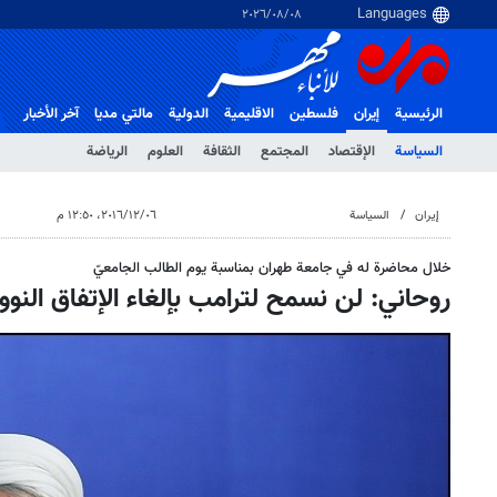
٠٨‏/٠٨‏/٢٠٢٦
الرئيسية
إيران
فلسطین
الاقلیمیة
الدولية
مالتي مدیا
آخر الأخبار
السياسة
الإقتصاد
المجتمع
الثقافة
العلوم
الرياضة
إيران
السياسة
٠٦‏/١٢‏/٢٠١٦، ١٢:٥٠ م
خلال محاضرة له في جامعة طهران بمناسبة يوم الطالب الجامعيّ
روحاني: لن نسمح لترامب بإلغاء الإتفاق النوو