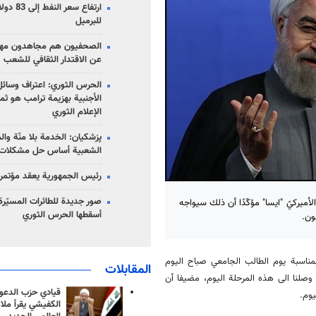
للبرميل
الصحفيون هم مجاهدون مهمت
عن الاقتدار الثقافي للشعب
الحرس الثوري: اعتراف وسائل 
الأجنبية بهزيمة ترامب هو ثم
الإعلام الثوري
پزشکیان: الخدمة بلا منّة وال
الشعبية أساس حل مشكلات ا
رئيس الجمهورية يعقد مؤتمراً 
صور جديدة للطائرات المسيّرة 
أميركيّ "ايسا" مؤكّدًا أن ذلك سيواجه
أسقطها الحرس الثوري
ون.
مناسبة يوم الطالب الجامعي صباح اليوم
المقابلات
ا وصلنا الى هذه المرحلة اليوم، مضيفا أن
قيادي حزب الدعوة
يوم.
الكفيشي يقرأ ملا