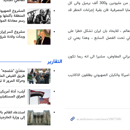
العالمي الجديد
وتابع: قبل الاتفاق النووي كان بامكاننا بيع مليون برميل نفط واليوم نبيع اكثر من مليونين و300 ألف برميل والى كل
ايا المصرفية فان بقية إجراءات الحظر قد
المشروع الصهيو
المنطقة بأكملها و
رسم معادلة الموا
عالم ، للايحاء بان ايران تشكل خطرا على
مشروع كسر إيران
وبدأت ولادة شرق
دولي تحت الفصل السابع ، وهذا يعني ان
راني المفاوض، مشيرا الى انه ربما تكون
التقارير
منفذَيّ "شلمجه" 
يركا والكيان الصهيوني يطلقون الاكاذيب
طريق الفيض الملي
وحركة المرور لا ت
آيلب: أداة أمريكي
العراق المستقبلي
استدعاء القائم بال
إلى وزارة الخارجية