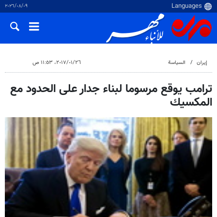
٠٩‏/٠٨‏/٢٠٢٦
إيران
السياسة
٢٦‏/٠١‏/٢٠١٧، ١١:٥٣ ص
ترامب يوقع مرسوما لبناء جدار على الحدود مع
المكسيك‌