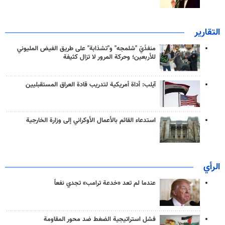
التقارير
منفذَيّ "شلمجه" و"تشذابة" على طريق الفيض المليوني
للأربعين؛ وحركة المرور لا تزال كثيفة
آيلب: أداة أمريكية لتدريب قادة العراق المستقبليين
استدعاء القائم بالأعمال الأوكراني إلى وزارة الخارجية
الرأي
عندما لم تعد «خدعة ترامب» تجدي نفعاً
فشل استراتيجية الضغط ضد محور المقاومة