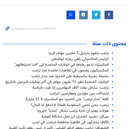
محتوى ذات صلة
ترامب يتعهد بترحيل 3 ملايين مهاجر قريبا
الرئيس المكسيكي يلغي زيارته لواشنطن
المكسيك تدعو رعاياها في الولايات المتحدة الى "اخذ احتياطاتهم"
المكسيكيون يخرجون في تظاهرات حاشدة ضد ترامب
سلسلة بشرية مكسيكية على الحدود ضد جدار ترامب
الولايات المتحدة تطرد 11 مليون مهاجر في أكبر عمليات الترحيل بالتاريخ
ترامب: سأرحّل مئات آلاف المهاجرين إذا فزت بالرئاسة
اشتباكات بين مؤيدين ومعارضين لترامب
كلفة "جدار ترامب" على الحدود مع المكسيك 21.6 مليار$
ترامب: نحن نحمي السعودية فلماذا لا تدفع لنا المال؟
هولاند يعتبر ان ادارة ترامب تشكل "تحديا" لاوروبا
ميركل: تشييد الجدران لن يحل مشكلة الهجرة
الآلاف يشاركون في تظاهرة مناهضة لترامب في لندن
التليغراف: ترامب يحطم الرقم القياسي كأسرع رئيس يفقد تأييد أغلبية