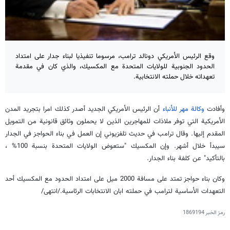
وقع الرئيس الأمريكي دونالد ترامب، مرسوما تنفيذيا لبناء جدار على امتداد
الحدود الجنوبية للولايات المتحدة مع المكسيك، والذي كان في مقدمة
تعهداته خلال حملته الانتخابية.
وأفادت
وكالة مهر للأنباء
أن الرئيس الأمريكي الجديد أصدر كذلك امرا بتجريد المدن
الأمريكية التي توفر ملاذات للمهاجرين الذين لا يحملون وثائق قانونية من التمويل
المقدم إليها. وقال ترامب في حديث تلفزيوني إن العمل في بناء الحواجز في الجدار
سيبدأ خلال أشهر. وإن المكسيك "ستعوض الولايات المتحدة بنسبة 100% ،
بالتأكيد" عن كلفة بناء الجدار.
وكان بناء حواجز تمتد على مسافة 2000 ميل على امتداد الحدود مع المكسيك أحد
التعهدات الأساسية لترامب في حملته ابان الانتخابات الرئاسية./انتهى/
رمز الخبر
1869194