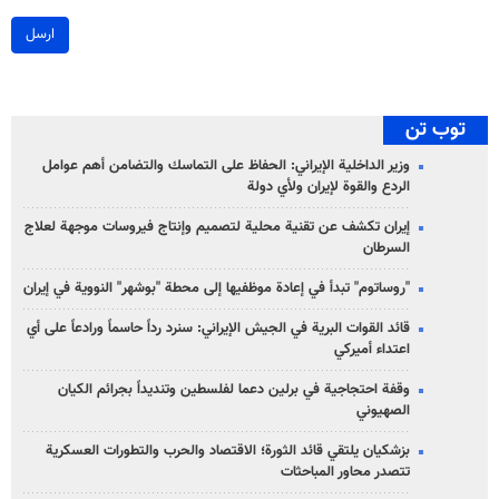
ارسل
توب تن
وزير الداخلية الإيراني: الحفاظ على التماسك والتضامن أهم عوامل
الردع والقوة لإيران ولأي دولة
إيران تكشف عن تقنية محلية لتصميم وإنتاج فيروسات موجهة لعلاج
السرطان
"روساتوم" تبدأ في إعادة موظفيها إلى محطة "بوشهر" النووية في إيران
قائد القوات البرية في الجيش الإيراني: سنرد رداً حاسماً ورادعاً على أي
اعتداء أميركي
وقفة احتجاجية في برلين دعما لفلسطين وتنديداً بجرائم الكيان
الصهیوني
بزشكيان يلتقي قائد الثورة؛ الاقتصاد والحرب والتطورات العسكرية
تتصدر محاور المباحثات