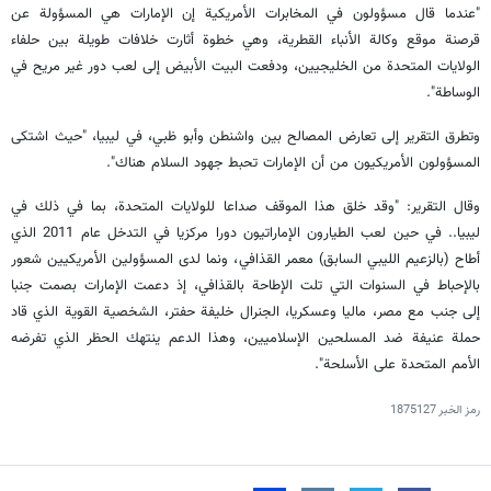
"عندما قال مسؤولون في المخابرات الأمريكية إن الإمارات هي المسؤولة عن
قرصنة موقع وكالة الأنباء القطرية، وهي خطوة أثارت خلافات طويلة بين حلفاء
الولايات المتحدة من الخليجيين، ودفعت البيت الأبيض إلى لعب دور غير مريح في
الوساطة".
وتطرق التقرير إلى تعارض المصالح بين واشنطن وأبو ظبي، في ليبيا، "حيث اشتكى
المسؤولون الأمريكيون من أن الإمارات تحبط جهود السلام هناك".
وقال التقرير: "وقد خلق هذا الموقف صداعا للولايات المتحدة، بما في ذلك في
ليبيا.. في حين لعب الطيارون الإماراتيون دورا مركزيا في التدخل عام 2011 الذي
أطاح (بالزعيم الليبي السابق) معمر القذافي، ونما لدى المسؤولين الأمريكيين شعور
بالإحباط في السنوات التي تلت الإطاحة بالقذافي، إذ دعمت الإمارات بصمت جنبا
إلى جنب مع مصر، ماليا وعسكريا، الجنرال خليفة حفتر، الشخصية القوية الذي قاد
حملة عنيفة ضد المسلحين الإسلاميين، وهذا الدعم ينتهك الحظر الذي تفرضه
الأمم المتحدة على الأسلحة".
رمز الخبر
1875127