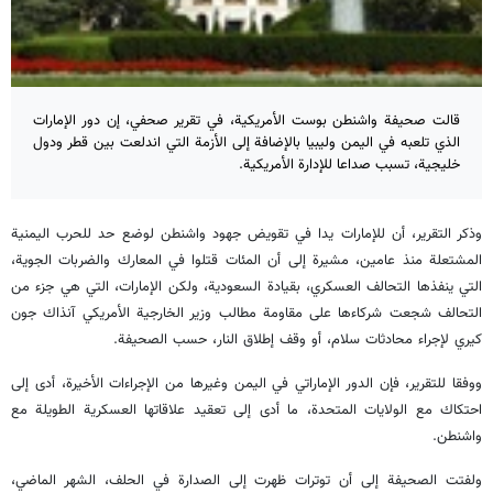
قالت صحيفة واشنطن بوست الأمريكية، في تقرير صحفي، إن دور الإمارات
الذي تلعبه في اليمن وليبيا بالإضافة إلى الأزمة التي اندلعت بين قطر ودول
خليجية، تسبب صداعا للإدارة الأمريكية.
وذكر التقرير، أن للإمارات يدا في تقويض جهود واشنطن لوضع حد للحرب اليمنية
المشتعلة منذ عامين، مشيرة إلى أن المئات قتلوا في المعارك والضربات الجوية،
التي ينفذها التحالف العسكري، بقيادة السعودية، ولكن الإمارات، التي هي جزء من
التحالف شجعت شركاءها على مقاومة مطالب وزير الخارجية الأمريكي آنذاك جون
كيري لإجراء محادثات سلام، أو وقف إطلاق النار، حسب الصحيفة.
ووفقا للتقرير، فإن الدور الإماراتي في اليمن وغيرها من الإجراءات الأخيرة، أدى إلى
احتكاك مع الولايات المتحدة، ما أدى إلى تعقيد علاقاتها العسكرية الطويلة مع
واشنطن.
ولفتت الصحيفة إلى أن توترات ظهرت إلى الصدارة في الحلف، الشهر الماضي،