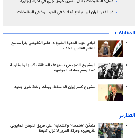
عُمان: المفاوضات بشأن مضيق هرمز تجري في أجواء إيجابية
ذو القدر: إيران لن تتراجع أبداً؛ لا في الحرب ولا في المفاوضات
المقابلات
قيادي حزب الدعوة الشيخ د. عامر الكفيشي يقرأ ملامح
النظام العالمي الجديد
المشروع الصهيوني يستهدف المنطقة بأكملها والمقاومة
تعيد رسم معادلة المواجهة
مشروع كسر إيران قد سقط، وبدأت ولادة شرق جديد
التقارير
منفذَيّ "شلمجه" و"تشذابة" على طريق الفيض المليوني
للأربعين؛ وحركة المرور لا تزال كثيفة