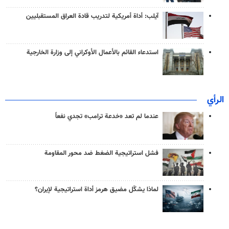
آيلب: أداة أمريكية لتدريب قادة العراق المستقبليين
استدعاء القائم بالأعمال الأوكراني إلى وزارة الخارجية
الرأي
عندما لم تعد «خدعة ترامب» تجدي نفعاً
فشل استراتيجية الضغط ضد محور المقاومة
لماذا يشكّل مضيق هرمز أداة استراتيجية لإيران؟