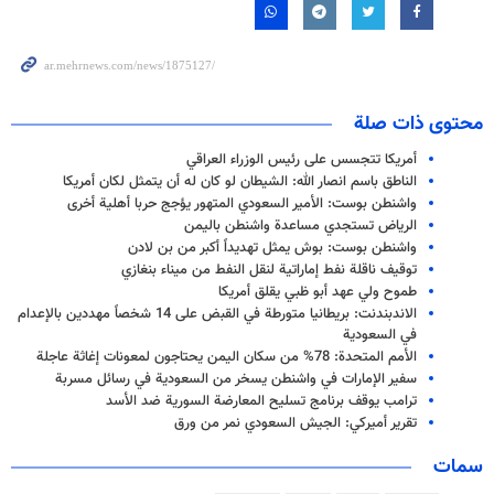
محتوى ذات صلة
أمريكا تتجسس على رئيس الوزراء العراقي
الناطق باسم انصار الله: الشيطان لو كان له أن يتمثل لكان أمريكا
واشنطن بوست: الأمير السعودي المتهور يؤجج حربا أهلية أخرى
الرياض تستجدي مساعدة واشنطن باليمن
واشنطن بوست: بوش يمثل تهديداً أكبر من بن لادن
توقیف ناقلة نفط إماراتية لنقل النفط من ميناء بنغازي
طموح ولي عهد أبو ظبي يقلق أمريكا
الاندبندنت: بريطانيا متورطة في القبض على 14 شخصاً مهددين بالإعدام
في السعودية
الأمم المتحدة: 78% من سكان اليمن يحتاجون لمعونات إغاثة عاجلة
سفير الإمارات في واشنطن يسخر من السعودية في رسائل مسربة
ترامب يوقف برنامج تسليح المعارضة السورية ضد الأسد
تقرير أميركي: الجيش السعودي نمر من ورق
سمات