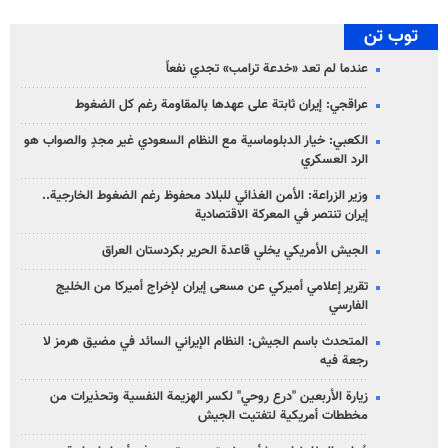
توب تن
عندما لم تعد «خدعة ترامب» تجدي نفعاً
عراقجي: إيران ثابتة على عهدها بالمقاومة رغم كل الضغوط
الكعبي: خيار الدبلوماسية مع النظام السعودي غير مجدٍ والصواب هو
الرد العسكري
وزير الزراعة: الأمن الغذائي للبلاد محفوظ رغم الضغوط الخارجية..
إيران تنتصر في المعركة الاقتصادية
الجيش الأمريكي يخلي قاعدة الحرير بكردستان العراق
تقرير إعلامي أميركي عن مسعى إيران لإخراج أميركا من الخليج
الفارسي
المتحدث باسم الجيش: النظام الإيراني السائد في مضيق هرمز لا
رجعة فيه
زيارة الأربعين "درع روحي" لكسر الهزيمة النفسية وتحذيرات من
مخططات أمريكية لتفتيت الجيش