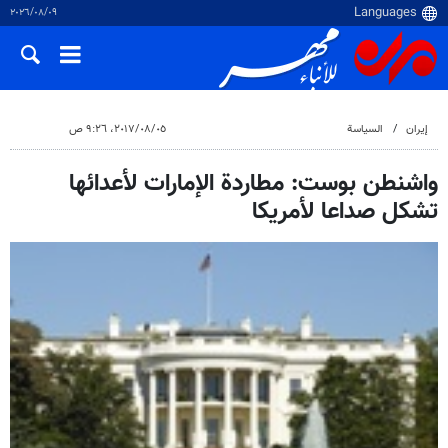
٠٩‏/٠٨‏/٢٠٢٦
إيران
السياسة
٠٥‏/٠٨‏/٢٠١٧، ٩:٢٦ ص
واشنطن بوست: مطاردة الإمارات لأعدائها
تشكل صداعا لأمريكا