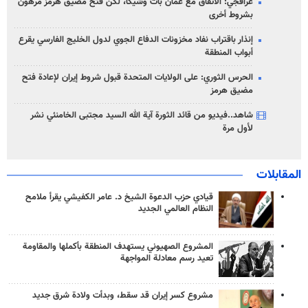
عراقجي: الاتفاق مع عُمان بات وشيكاً، لكن فتح مضيق هرمز مرهون
بشروط أخرى
إنذار باقتراب نفاد مخزونات الدفاع الجوي لدول الخليج الفارسي يقرع
أبواب المنطقة
الحرس الثوري: على الولايات المتحدة قبول شروط إيران لإعادة فتح
مضيق هرمز
شاهد..فيديو من قائد الثورة آية الله السيد مجتبى الخامنئي نشر
لأول مرة
المقابلات
قيادي حزب الدعوة الشيخ د. عامر الكفيشي يقرأ ملامح
النظام العالمي الجديد
المشروع الصهيوني يستهدف المنطقة بأكملها والمقاومة
تعيد رسم معادلة المواجهة
مشروع كسر إيران قد سقط، وبدأت ولادة شرق جديد