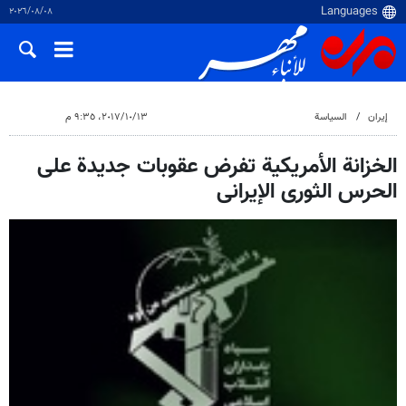
٠٨‏/٠٨‏/٢٠٢٦
إيران
السياسة
١٣‏/١٠‏/٢٠١٧، ٩:٣٥ م
الخزانة الأمريكية تفرض عقوبات جديدة على
الحرس الثورى الإيرانى