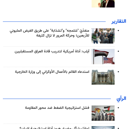
التقارير
منفذَيّ "شلمجه" و"تشذابة" على طريق الفيض المليوني
للأربعين؛ وحركة المرور لا تزال كثيفة
آيلب: أداة أمريكية لتدريب قادة العراق المستقبليين
استدعاء القائم بالأعمال الأوكراني إلى وزارة الخارجية
الرأي
فشل استراتيجية الضغط ضد محور المقاومة
لماذا يشكّل مضيق هرمز أداة استراتيجية لإيران؟