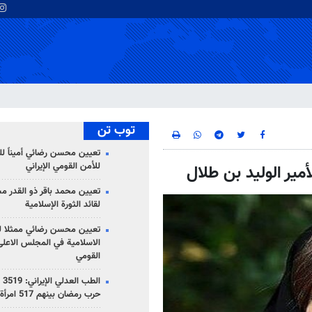
توب تن
تعيين محسن رضائي أميناً ل
للأمن القومي الإيراني
مير الوليد بن طلال
تعيين محمد باقر ذو القدر مست
لقائد الثورة الإسلامية
تعيين محسن رضائي ممثلا لقا
الاسلامية في المجلس الاعلى
القومي
الط
حرب رمضان بينهم 517 امرأة و270 تلميذاً