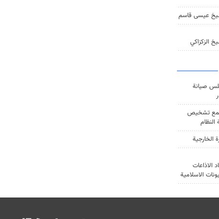
يخ عيسى قاسم
خ الزكزاكي
س صيانة
ر
ع تشخيص
النظام
ة الخارجية
د الاذاعات
يونات الاسلامية