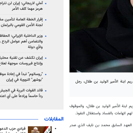
آملي لاريجاني: إيران لن تت
هرمز مهما كلف الأمر
إقرار الخطة العامة لتأمين 
لجنة الأمن القومي بالبرلمان
وزير الداخلية الإيراني: الحف
والتضامن أهم عوامل الردع وا
ولأي دولة
إيران تكشف عن تقنية محلية
وإنتاج فيروسات موجهة لعلا
"روساتوم" تبدأ في إعادة موظ
"بوشهر" النووية في إيران
يم ابنة الأمير الوليد بن طلال، رجل
قائد القوات البرية في الجيش 
رداً حاسماً ورادعاً على أي اعت
أميرة ريم ابنة الأمير الوليد بن طلال، والموقوف
م اتهامات بالفساد واستغلال النفوذ.
المقابلات
 العهد السابق محمد بن نايف الذي صدر
قيادي حزب الدعوة