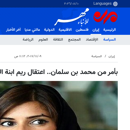
١٠‏/٠٨‏/٢٠٢٦
الرئيسية
إيران
فلسطین
الاقلیمیة
الدولية
مالتي مدیا
آخر الأخبار
السياسة
الإقتصاد
المجتمع
الثقافة
العلوم
الرياضة
إيران
السياسة
٠٩‏/١١‏/٢٠١٧، ١١:١٢ ص
بأمر من محمد بن سلمان.. اعتقال ريم ابنة الأ