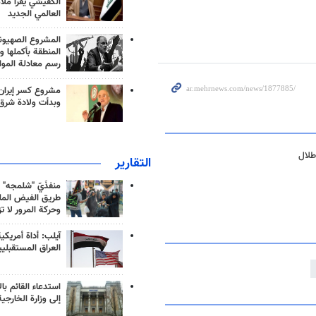
الكفيشي يقرأ ملا
العالمي الجديد
المشروع الصهيو
المنطقة بأكملها و
رسم معادلة الموا
مشروع كسر إيران
وبدأت ولادة شرق
التقارير
منفذَيّ "شلمجه" 
طريق الفيض الملي
وحركة المرور لا ت
آيلب: أداة أمريكي
العراق المستقبلي
استدعاء القائم بال
إلى وزارة الخارجية