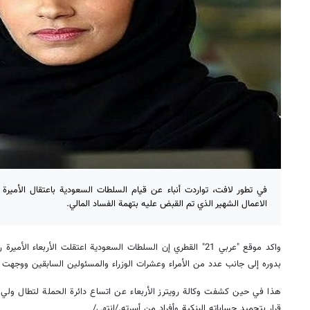
في تطور لافت، تواردت أنباء عن قيام السلطات السعودية باعتقال الأميرة ر
الاعمال الشهير الذي تم القبض عليه بتهمة الفساد المالي.
واكد موقع "عربي 21" القطري إن السلطات السعودية اعتقلت الأربعاء ال
بدوره إلى جانب عدد من الأمراء وعشرات الوزراء والمسئولين السابقين ووجهت له
هذا في حين كشفت وكالة رويترز الأربعاء عن اتساع دائرة الحملة لتطال ولي
قرار بتجميد حساباته البنكية وأفراد من أسرته./انتهى/