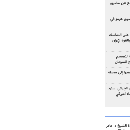
راجع عن مضيق
مضيق هرمز في
اظ على التماسك
لقوة لإيران
 لتصميم
ج السرطان
فيها إلى محطة
الإيراني: سنرد
داء أميركي
 الشيخ د. عامر