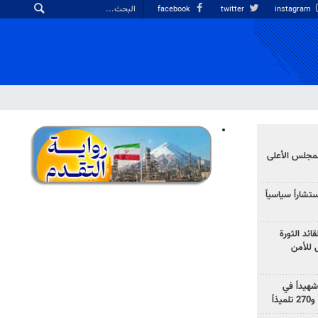
facebook
twitter
instagram
لمجلس الأعلى
شاراً سياسياً
ئد الثورة
 للأمن
ب العدلي الإيراني: 3519 شهيداً في