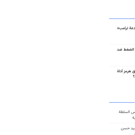
دعة ترامب»
 الضغط ضد
 هرمز أداة
؟
س السلطة
ة
يد حسن