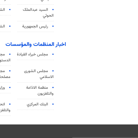
السید عبدالملک
الش
الحوثي
رئيس الجمهورية
الشي
اخبار المنظمات والمؤسسات
مجلس خبراء القيادة
مجل
الدستو
مجلس الشورى
مجم
الاسلامي
مصلحة 
منظمة الاذاعة
وزار
والتلفزیون
البنك المركزي
اتحا
والتلفز