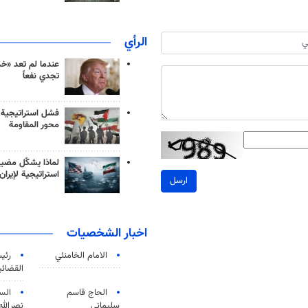
الرأي
عندما لم تعد «خ
تجدي نفعاً
فشل استراتيجية
محور المقاومة
لماذا يشكّل مضيق
استراتيجية لإيران
ارسل
اخبار الشخصيات
الامام الخامنئي
رئی
القضائی
الحاج قاسم
الس
سليماني
نصرالله