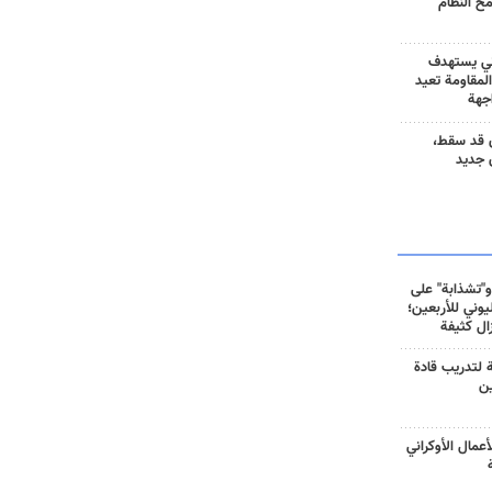
مح النظام
ني يستهدف
المقاومة تعيد
جهة
 قد سقط،
 جديد
و"تشذابة" على
وني للأربعين؛
زال كثيفة
ة لتدريب قادة
ين
أعمال الأوكراني