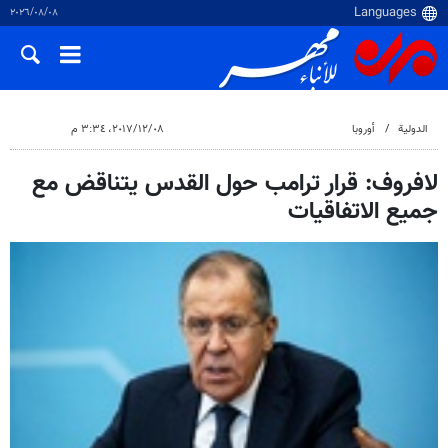
٠٨‏/٠٨‏/٢٠٢٦
الدولية
أوروبا
٠٨‏/١٢‏/٢٠١٧، ٣:٣٤ م
لافروف: قرار ترامب حول القدس يتناقض مع
جميع الاتفاقيات