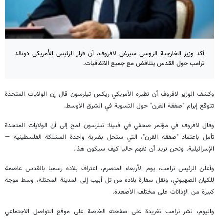
أكد وزير الخارجية الروسي سيرغي لافروف، أن قرار الرئيس الأمريكي دونالد
ترامب حول القدس يتناقض مع جميع الاتفاقيات.
وكشف الوزير لافروف أن نظيره الأمريكي ريكس تيلرسون قال إن الولايات المتحدة
تتوقع إبرام "صفقة القرن" حول التسوية في الشرق الأوسط.
وقال لافروف في مؤتمر صحفي في فيينا: تيلرسون لمح إلى أن الولايات المتحدة
تأمل باعتماد "صفقة القرن"، التي ستحل بضربة واحدة المشلكة الفلسطينية —
الإسرائيلية. ونحن نريد أن نفهم حاليا كيف سيكون هذا.
وأعلن الرئيس ترامب، يوم الأربعاء المنصرم، اعتراف بلاده رسميا بالقدس عاصمة
للكيان الصهيوني، ونقل سفارة بلاده من تل أبيب إلى المدينة المحتلة، وسط موجة
كبيرة من الإدانات على مختلف الأصعدة.
واليوم، نشر ترامب تغريدة على صفحته الخاصة على موقع التواصل الاجتماعي