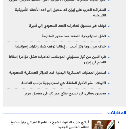
التلغراف: الحرب على إيران قد تتحول إلى أحد الأخطاء الأمريكية
التاريخية
توقف غير مسبوق لصادرات النفط السعودي إلى أميركا
فشل استراتيجية الضغط ضد محور المقاومة
خلاف بين روما وتل أبيب... إيطاليا توقف شراء رادارات إسرائيلية
طرد اثنين من كبار مسؤولي الموساد... تداعيات فشل مؤامرة إسقاط
النظام في إيران
استمرار العمليات العسكرية اليمنية ضد المراكز العسكرية السعودية
قاليباف: نشر الأخبار الملفقة هي استراتيجية ترامب الفاشلة
محسن رضائي: لن نسمح بفتح ممر ثانٍ في مضيق هرمز
المقابلات
قيادي حزب الدعوة الشيخ د. عامر الكفيشي يقرأ ملامح
النظام العالمي الجديد