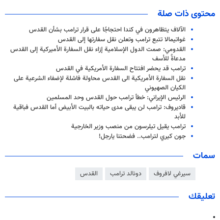
محتوى ذات صلة
الآلاف يتظاهرون في كندا احتجاجًا على قرار ترامب بشأن القدس
غواتيمالا تتبع ترامب وتعلن نقل سفارتها إلى القدس
القدومي: صمت الدول الإسلامية إزاء نقل السفارة الأميركية إلى القدس
مدعاةٌ للأسف
ترامب قد يحضر افتتاح السفارة الأمريكية في القدس
نقل السفارة الأمريكية الى القدس محاولة فاشلة لإضفاء الشرعية على
الكيان الصهيوني
الرئيس الإيراني: خطأ ترامب حول القدس وحد المسلمين
قاديروف: ترامب لن يبقى مدى حياته بالبيت الأبيض أما القدس فباقية
للأبد
ترامب يقيل تيلرسون من منصب وزير الخارجية
جون كيري لترامب.. فضحتنا يارجل!
سمات
سيرغي لافروف
دونالد ترامب
القدس
تعليقك