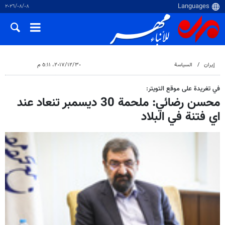
٠٨‏/٠٨‏/٢٠٢٦
إيران
السياسة
٣٠‏/١٢‏/٢٠١٧، ٥:١١ م
في تغريدة على موقع التويتر:
محسن رضائي: ملحمة 30 ديسمبر تنعاد عند
اي فتنة في البلاد