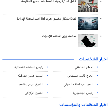
فشل استراتيجية الضغط ضد محور المقاومة
لماذا يشكّل مضيق هرمز أداة استراتيجية لإيران؟
صدمة إيران لأحلام الإمارات
اخبار الشخصيات
الامام الخامنئي
رئیس السلطة القضائیة
الحاج قاسم سليماني
السيد حسن نصرالله
السید عبدالملک الحوثي
الشيخ عيسى قاسم
رئيس الجمهورية
الشيخ الزكزاكي
اخبار المنظمات والمؤسسات