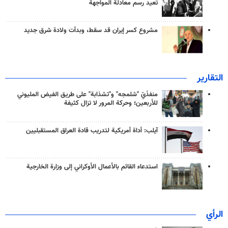
تعيد رسم معادلة المواجهة
مشروع كسر إيران قد سقط، وبدأت ولادة شرق جديد
التقارير
منفذَيّ "شلمجه" و"تشذابة" على طريق الفيض المليوني
للأربعين؛ وحركة المرور لا تزال كثيفة
آيلب: أداة أمريكية لتدريب قادة العراق المستقبليين
استدعاء القائم بالأعمال الأوكراني إلى وزارة الخارجية
الرأي