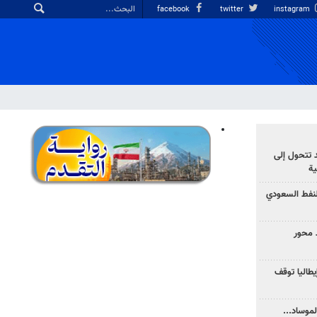
facebook
twitter
instagram
د تتحول إلى
ية
نفط السعودي
 محور
يطاليا توقف
موساد...