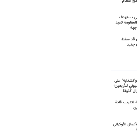
مح النظام
ني يستهدف
المقاومة تعيد
جهة
 قد سقط،
 جديد
و"تشذابة" على
وني للأربعين؛
زال كثيفة
ة لتدريب قادة
ين
أعمال الأوكراني