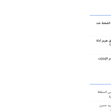
 الضغط ضد
 هرمز أداة
؟
 الإمارات
س السلطة
ة
يد حسن