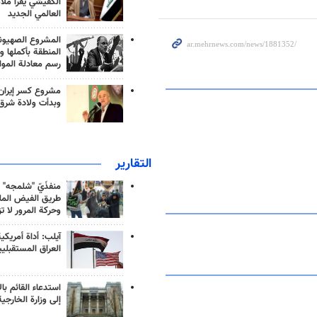
الكفيشي يقرأ ملا
العالمي الجديد
المشروع الصهيو
المنطقة بأكملها و
رسم معادلة الموا
مشروع كسر إيران
وبدأت ولادة شرق
التقارير
منفذَيّ "شلمجه" 
طريق الفيض الملي
وحركة المرور لا ت
آيلب: أداة أمريكي
العراق المستقبلي
استدعاء القائم بال
إلى وزارة الخارجية