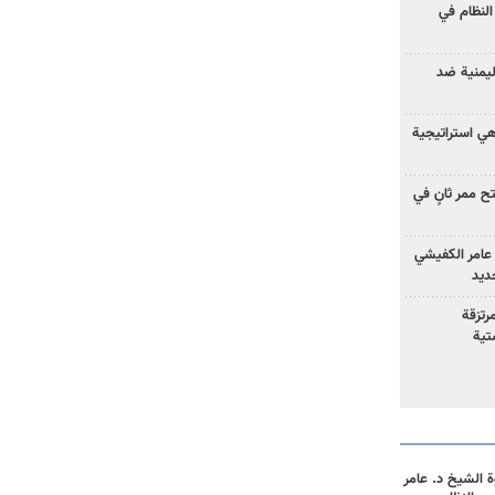
لنظام في
ليمنية ضد
 هي استراتيجية
 ممر ثانٍ في
عامر الكفيشي
جديد
رتزقة
تية
 الشيخ د. عامر