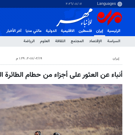
٠٧‏/٠٨‏/٢٠٢٦
الرئيسية
إيران
فلسطین
الاقلیمیة
الدولية
مالتي مدیا
آخر الأخبار
السياسة
الإقتصاد
المجتمع
الثقافة
العلوم
الرياضة
إيران
١٩‏/٠٢‏/٢٠١٨، ١:٢٩ م
أنباء عن العثور على أجزاء من حطام الطائرة ال