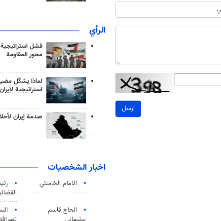
الرأي
فشل استراتيجية
محور المقاومة
لماذا يشكّل مضيق
استراتيجية لإيران
ارسل
صدمة إيران لأحلام
اخبار الشخصيات
الامام الخامنئي
رئی
القضائی
الحاج قاسم
الس
سليماني
نصرالله