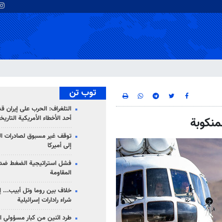
توب تن
التلغراف: الحرب على إيران ق
أحد الأخطاء الأمريكية التاريخ
منكوبة
توقف غير مسبوق لصادرات ال
إلى أميركا
فشل استراتيجية الضغط ضد
المقاومة
خلاف بين روما وتل أبيب... إ
شراء رادارات إسرائيلية
طرد اثنين من كبار مسؤولي ال