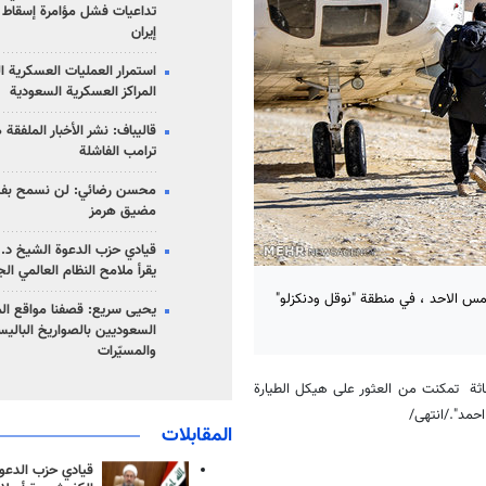
تداعيات فشل مؤامرة إسقاط ا
إيران
استمرار العمليات العسكرية ا
المراكز العسكرية السعودية
قاليباف: نشر الأخبار الملفقة
ترامب الفاشلة
محسن رضائي: لن نسمح بفتح
مضيق هرمز
قيادي حزب الدعوة الشيخ د. 
يقرأ ملامح النظام العالمي ال
مس الاحد ، في منطقة "نوقل ودنكزلو"
يحيى سريع: قصفنا مواقع الم
السعوديين بالصواريخ الباليس
والمسيّرات
اثة تمكنت من العثور على هيكل الطيارة
حمد"./انتهى/
المقابلات
قيادي حزب الدعوة