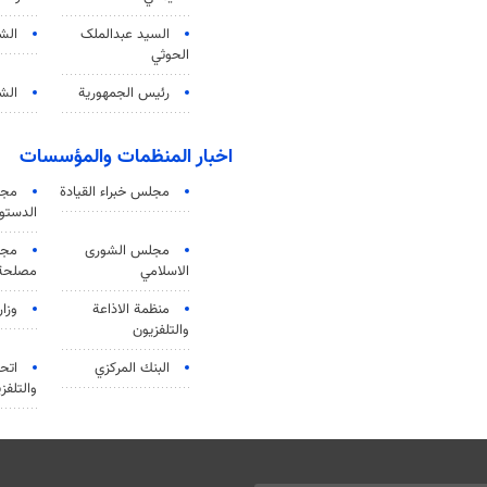
السید عبدالملک
الش
الحوثي
رئيس الجمهورية
الشي
اخبار المنظمات والمؤسسات
مجلس خبراء القيادة
مجل
الدستو
مجلس الشورى
مجم
الاسلامي
مصلحة 
منظمة الاذاعة
وزار
والتلفزیون
البنك المركزي
اتحا
والتلفز