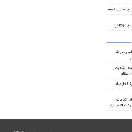
يخ عيسى قاسم
خ الزكزاكي
س صيانة
ر
ع تشخيص
النظام
ة الخارجية
د الاذاعات
يونات الاسلامية