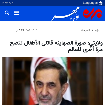
٠٧‏/٠٨‏/٢٠٢٦
إيران
السياسة
٣١‏/٠٣‏/٢٠١٨، ٨:٢٦ م
ولايتي: صورة الصهاينة قاتلي الأطفال تتضح
مرة أخرى للعالم