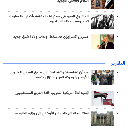
النظام العالمي الجديد
المشروع الصهيوني يستهدف المنطقة بأكملها والمقاومة
تعيد رسم معادلة المواجهة
مشروع كسر إيران قد سقط، وبدأت ولادة شرق جديد
التقارير
منفذَيّ "شلمجه" و"تشذابة" على طريق الفيض المليوني
للأربعين؛ وحركة المرور لا تزال كثيفة
آيلب: أداة أمريكية لتدريب قادة العراق المستقبليين
استدعاء القائم بالأعمال الأوكراني إلى وزارة الخارجية