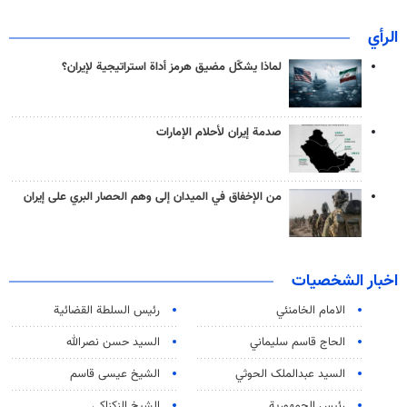
الرأي
لماذا يشكّل مضيق هرمز أداة استراتيجية لإيران؟
صدمة إيران لأحلام الإمارات
من الإخفاق في الميدان إلى وهم الحصار البري على إيران
اخبار الشخصيات
الامام الخامنئي
رئیس السلطة القضائیة
الحاج قاسم سليماني
السيد حسن نصرالله
السید عبدالملک الحوثي
الشيخ عيسى قاسم
رئيس الجمهورية
الشيخ الزكزاكي