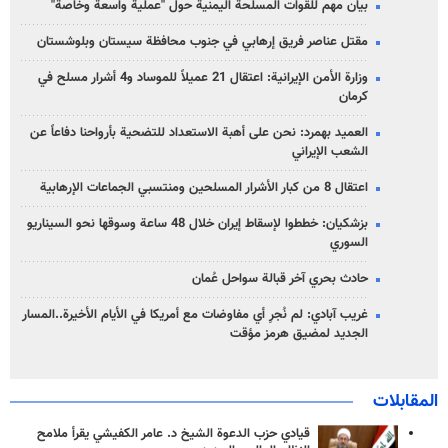
بيان مهم للقوات المسلحة اليمنية حول "عملية واسعة وخاصة"
مقتل عناصر فريق إرهابي في جنوب محافظة سيستان وبلوشستان
وزارة الأمن الإيرانية: اعتقال 21 عميلاً للموساد و4 أشرار مسلح في
كرمان
العميد بهمرد: نحن على أهبة الاستعداد للتضحية بأرواحنا دفاعاً عن
الشعب الإيراني
اعتقال 8 من كبار الأشرار المسلحين ومنتسبي الجماعات الإرهابية
بزشكيان: خططوا لإسقاط إيران خلال 48 ساعة وسوقها نحو السيناريو
السوري
حادث بحري آخر قبالة سواحل عُمان
غريب آبادي: لم نُجرِ أي مفاوضات مع أمريكا في الأيام الأخيرة..المسار
الجديد لمضيق هرمز مؤقت
المقابلات
قيادي حزب الدعوة الشيخ د. عامر الكفيشي يقرأ ملامح