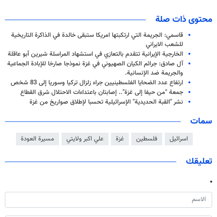
محتوى ذات صلة
قاسمي: الجريمة التي ارتكبتها امريكا ستبقى خالدة في الذاكرة التاريخية
للشعب الايراني
الخارجية الإيرانية تتقدم بالتعازي في استشهاد المراسلة شيرين أبو عاقلة
آل صادق: جرائم الكيان الصهيوني في غزة نموذجا صارخا للإبادة الجماعية
والجريمة ضد الإنسانية.
ارتفاع عدد الضحايا الفلسطينيين جراء زلزال تركيا وسوريا إلى 83 شخص
جمعة "من حيفا إلى غزة".. إصابتان باعتداءات الاحتلال شرق القطاع
نشر "القبة الحديدية" الإسرائيلية تحسبا لإطلاق صواريخ من غزة
سمات
اسرائيل
فلسطين
غزة
علي اكبر ولايتي
مسيرة العودة
تعليقك