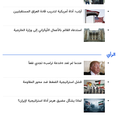
آيلب: أداة أمريكية لتدريب قادة العراق المستقبليين
استدعاء القائم بالأعمال الأوكراني إلى وزارة الخارجية
الرأي
عندما لم تعد «خدعة ترامب» تجدي نفعاً
فشل استراتيجية الضغط ضد محور المقاومة
لماذا يشكّل مضيق هرمز أداة استراتيجية لإيران؟