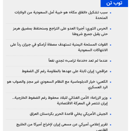
توب تن
سبب تشكيل «اتفاق مكة» هو خيبة أمل السعودية من الولايات
المتحدة
الحرس الثوري: أجبرنا العدو على التراجع وسنحتفظ بمضيق هرمز
حتى يقبل جميع شروطنا
القوات المسلحة اليمنية تستهدف مصفاة أرامكو في جيزان رداً على
الانتهاكات السعودية
عندما لم تعد «خدعة ترامب» تجدي نفعاً
عراقجي: إيران ثابتة على عهدها بالمقاومة رغم كل الضغوط
الكعبي: خيار الدبلوماسية مع النظام السعودي غير مجدٍ والصواب هو
الرد العسكري
وزير الزراعة: الأمن الغذائي للبلاد محفوظ رغم الضغوط الخارجية..
إيران تنتصر في المعركة الاقتصادية
الجيش الأمريكي يخلي قاعدة الحرير بكردستان العراق
تقرير إعلامي أميركي عن مسعى إيران لإخراج أميركا من الخليج
الفارسي