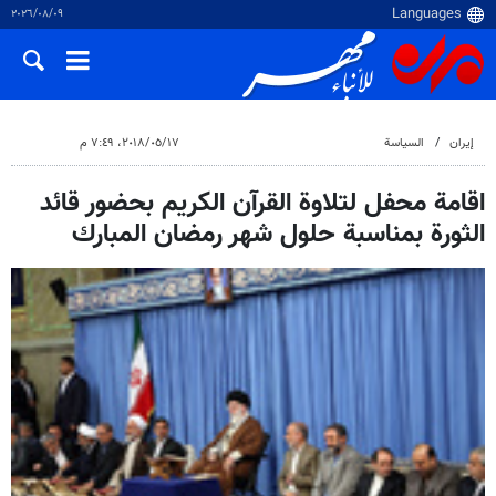
٠٩‏/٠٨‏/٢٠٢٦
إيران
السياسة
١٧‏/٠٥‏/٢٠١٨، ٧:٤٩ م
اقامة محفل لتلاوة القرآن الكريم بحضور قائد
الثورة بمناسبة حلول شهر رمضان المبارك