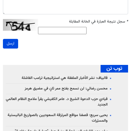
*
سجل نتيجة العبارة في الخانة المقابلة
ارسل
توب تن
قاليباف: نشر الأخبار الملفقة هي استراتيجية ترامب الفاشلة
محسن رضائي: لن نسمح بفتح ممر ثانٍ في مضيق هرمز
قيادي حزب الدعوة الشيخ د. عامر الكفيشي يقرأ ملامح النظام العالمي
الجديد
يحيى سريع: قصفنا مواقع المرتزقة السعوديين بالصواريخ الباليستية
والمسيّرات