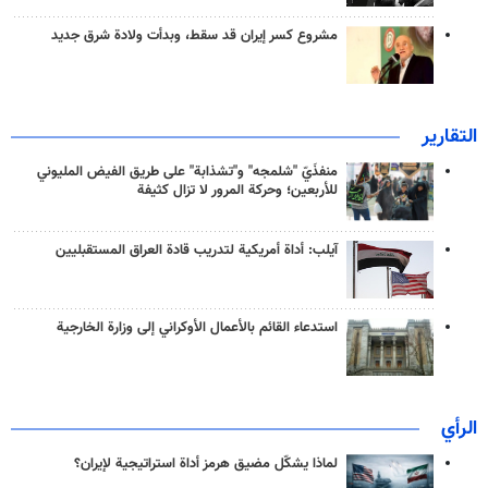
مشروع كسر إيران قد سقط، وبدأت ولادة شرق جديد
التقارير
منفذَيّ "شلمجه" و"تشذابة" على طريق الفيض المليوني
للأربعين؛ وحركة المرور لا تزال كثيفة
آيلب: أداة أمريكية لتدريب قادة العراق المستقبليين
استدعاء القائم بالأعمال الأوكراني إلى وزارة الخارجية
الرأي
لماذا يشكّل مضيق هرمز أداة استراتيجية لإيران؟