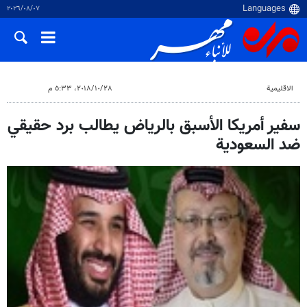
٠٧‏/٠٨‏/٢٠٢٦
الاقلیمیة
٢٨‏/١٠‏/٢٠١٨، ٥:٣٣ م
سفير أمريكا الأسبق بالرياض يطالب برد حقيقي
ضد السعودية