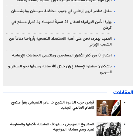
بيان مهم للقوات المسلحة اليمنية حول "عملية واسعة وخاصة"
مقتل عناصر فريق إرهابي في جنوب محافظة سيستان وبلوشستان
وزارة الأمن الإيرانية: اعتقال 21 عميلاً للموساد و4 أشرار مسلح في
كرمان
العميد بهمرد: نحن على أهبة الاستعداد للتضحية بأرواحنا دفاعاً عن
الشعب الإيراني
اعتقال 8 من كبار الأشرار المسلحين ومنتسبي الجماعات الإرهابية
بزشكيان: خططوا لإسقاط إيران خلال 48 ساعة وسوقها نحو السيناريو
السوري
المقابلات
قيادي حزب الدعوة الشيخ د. عامر الكفيشي يقرأ ملامح
النظام العالمي الجديد
المشروع الصهيوني يستهدف المنطقة بأكملها والمقاومة
تعيد رسم معادلة المواجهة