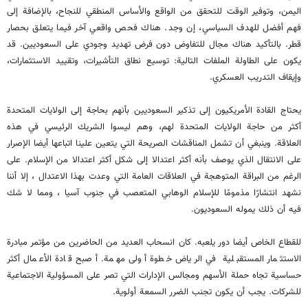
اليمن، وتوفير الوقت للتحقق من الواقع والأساس المنطقي للنجاح، بالإضافة إلى
فهم أفضل للهدف السياسي، إن وجد. هناك فحص واقعي آخر فيما يتعلق بحصار
قطر. بالتأكيد هناك مجال للتفاوض دون فرض تهديد وجودي على السعوديين. قد
يكون على الطاولة الملفات التالية: توسيع نطاق التأشيرات، وتقييد الاستثمارات،
وإيقاف التدريب العسكري.
يحتاج القادة الأمريكيون إلى تذكير السعوديين بأنهم بحاجة إلى الولايات المتحدة
أكثر من حاجة الولايات المتحدة لهم، وهم ليسوا الشريك الرئيسي في هذه
العلاقة. وينبغي أن تشمل المناقشات الصريحة التي يتعين علينا اتباعها أيضا الإصرار
على الانتقال الذي يوصف بأنه أكثر اعتدالا إلى شكل أكثر اعتدالا من الإسلام. على
الرغم من البراقة المتوهجة في العلاقات العامة التي وعدت بهذا الاعتدال ، إلا أننا
نشهد انتشارًا مذمومًا للإسلام الوهابي المتعصب في جنوب آسيا ، ومما لا شك
فيه أن ذلك يموله السعوديون.
للقطاع الخاص أيضا دور يلعبه. كان انسحاب العديد من الحاضرين من مؤتمر مبادرة
الاستثمار المستقبلية في الرياض خطوة أولى مهمة. أصبح قادة الأعمال أكثر
حساسية تجاه حملة الأسهم ومجالس الإدارات التي تصر على المسؤولية الاجتماعية
للشركات. يجب أن يكون تجنب الضرر السمعة أولوية.