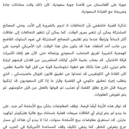
جوية على أفغانستان من قاعدة جوية سعودية. كان ذلك وقت محادثات جادة
وصريحة مع القيادة السعودية.
تذكرنا قضية خاشقجي بأن التحالفات لا تدوم بالضرورة إلى الأبد، وحتى المصالح
المشتركة يمكن أن تتغير بمرور الوقت. كما يمكن أن تتطور التحالفات إلى علاقات
أكثر اتساعاً وترابطًا عندما يتم تقليص المصالح المشتركة في ضوء السلوك الفاضح
من جانب أحد الحلفاء. هذا قد يكون مثل هذا الوقت. الرد الأمريكي الوحيد على
الهمجية الشريرة لفريق المنتخب السعودي وزعمائه حتى الآن هو إلغاء تأشيرات
فرقة الاغتيال. قد يصاب بخيبة الأمل أولئك المتضررين من فقدان فرصهم لزيارة
عالم ديزني، لكن هذا بالكاد هو خطوة دبلوماسية قوية من قبل قوة عالمية عظمى.
كان القادة في الكونغرس قد تحدثوا عن تطبيق قانون غلوبال ماجنيتسكي ، الذي
يتطلب إجراء تحقيق حكومي في القضية وقرار ما إذا كان السعوديون قد ارتكبوا
جريمة قتل خارج نطاق القضاء أو تعذيب تم قبولها بالفعل من قبل حكومتهم. ثم
يتم تفويض العقوبات.
قد توفر هذه الأزمة أيضًا فرصة. توقف المفاوضات بشأن بيع الأسلحة أمر جيد. على
ما يبدو لم يتم إبرام أي اتفاقات مبيعات فعلية باستثناء بيع طائرة هليكوبتر لوكهيد
مارتن. قد تستغرق مفاوضات بيع الأسلحة سنوات، لذا لا يبدو أن هناك أي مسار
حرج يتعرض للخطر. كما ينبغي تكليف وقف المساعدة الأمريكية في الحرب في