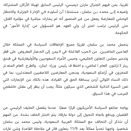
تقريبا، بمن فيهم الجنرال مارتن ديمبسي، الرئيس السابق لهيئة الأركان المشتركة،
بإصبعه إلى محمد بن سلمان، مستنتجًا أن أسلوبه في الإدارة الجزئية والاحتقار
الوحشي للمعارضة يجعل من غير المتصور أنه لم يشارك مباشرة في مؤامرة القتل.
حتى الرئيس ترامب اعتبر أن ولي العهد هو المسؤول عن "إدارة الأمور" في
الحكومة.
يتحمل محمد بن سلمان تقريبًا جميع الإخفاقات السياسة في المملكة خلال
العامين الماضيين. من الحرب الفاشلة في اليمن إلى الحصار المفروض على قطر
وتدمير مجلس التعاون الخليجي، وحبس الأمراء السعوديين والأوليغارشية في فندق
ريتز كارلتون العام الماضي، واختطاف رئيس وزراء لبنان، والطرح العام المتعثر
للمخزون في أرامكو السعودية، وسجن المعارضين اللاعنفيين المعتدلين، بما في
ذلك النساء اللواتي أردن ببساطة الحق في القيادة، هذه بالكاد من الإنجازات التي
تعزز السيرة الذاتية للشخص الذي سيكون ملكاً. يجب أن ينظر إلى مقتل خاشقجي
المرعب في هذا السياق.
يواجه صانعو السياسة الأمريكيون قرارًا صعبًا. عندما ينفصل الحليف الرئيسي عن
القضبان ويدفع باتجاه التحول إلى دولة مارقة، يتم اختبار الحلف بشدة. من المهم
أن نتذكر أن التحالف مع المملكة العربية السعودية، وليس محمد بن سلمان
شخصيا. واجهنا تحدياً مماثلاً بعد 11/9 بتعاون فاتر في ملاحقة القاعدة وشن غارات