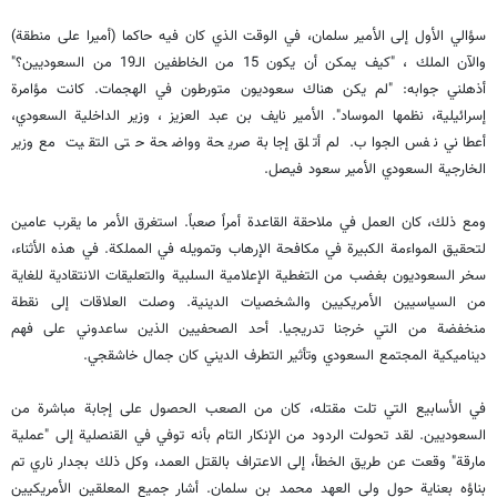
سؤالي الأول إلى الأمير سلمان، في الوقت الذي كان فيه حاكما (أميرا على منطقة)
والآن الملك ، "كيف يمكن أن يكون 15 من الخاطفين الـ19 من السعوديين؟"
أذهلني جوابه: "لم يكن هناك سعوديون متورطون في الهجمات. كانت مؤامرة
إسرائيلية، نظمها الموساد". الأمير نايف بن عبد العزيز ، وزير الداخلية السعودي،
أعطاني نفس الجواب. لم أتلق إجابة صريحة وواضحة حتى التقيت مع وزير
الخارجية السعودي الأمير سعود فيصل.
ومع ذلك، كان العمل في ملاحقة القاعدة أمراً صعباً. استغرق الأمر ما يقرب عامين
لتحقيق المواءمة الكبيرة في مكافحة الإرهاب وتمويله في المملكة. في هذه الأثناء،
سخر السعوديون بغضب من التغطية الإعلامية السلبية والتعليقات الانتقادية للغاية
من السياسيين الأمريكيين والشخصيات الدينية. وصلت العلاقات إلى نقطة
منخفضة من التي خرجنا تدريجيا. أحد الصحفيين الذين ساعدوني على فهم
ديناميكية المجتمع السعودي وتأثير التطرف الديني كان جمال خاشقجي.
في الأسابيع التي تلت مقتله، كان من الصعب الحصول على إجابة مباشرة من
السعوديين. لقد تحولت الردود من الإنكار التام بأنه توفي في القنصلية إلى "عملية
مارقة" وقعت عن طريق الخطأ، إلى الاعتراف بالقتل العمد، وكل ذلك بجدار ناري تم
بناؤه بعناية حول ولي العهد محمد بن سلمان. أشار جميع المعلقين الأمريكيين