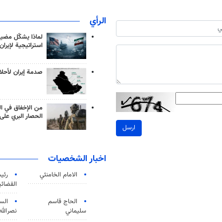
الرأي
لماذا يشكّل مضيق
استراتيجية لإيران
صدمة إيران لأحلام
من الإخفاق في ال
الحصار البري على 
ارسل
اخبار الشخصيات
الامام الخامنئي
رئی
القضائی
الحاج قاسم
الس
سليماني
نصرالله