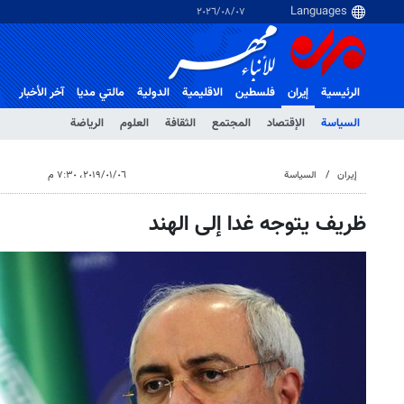
٠٧‏/٠٨‏/٢٠٢٦
الرئيسية
إيران
فلسطین
الاقلیمیة
الدولية
مالتي مدیا
آخر الأخبار
السياسة
الإقتصاد
المجتمع
الثقافة
العلوم
الرياضة
إيران
السياسة
٠٦‏/٠١‏/٢٠١٩، ٧:٣٠ م
ظريف يتوجه غدا إلى الهند