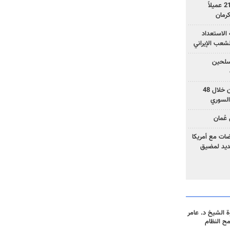
وزارة الأمن الإيرانية: اعتقال 21 عميلاً
الاستعداد
لشعب الإيراني
المسلحين
بزشكيان: خططوا لإسقاط إيران خلال 48
السوري
عُمان
ضات مع أمريكا
جديد لمضيق
 الشيخ د. عامر
مح النظام