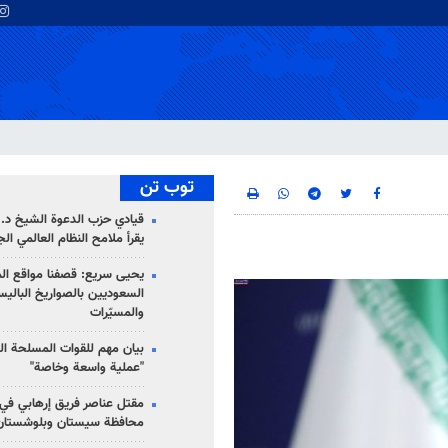
توب تن
قيادي حزب الدعوة الشيخ د. 
يقرأ ملامح النظام العالمي ال
يحيى سريع: قصفنا مواقع الم
السعوديين بالصواريخ الباليس
والمسيّرات
بيان مهم للقوات المسلحة ال
"عملية واسعة وخاصة"
مقتل عناصر فريق إرهابي في
محافظة سيستان وبلوشستان