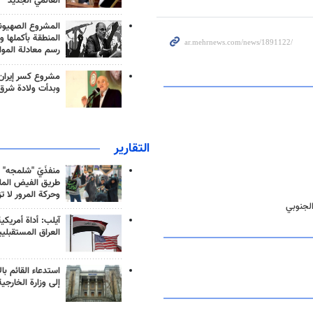
العالمي الجديد
المشروع الصهيو
المنطقة بأكملها و
رسم معادلة الموا
مشروع كسر إيران
وبدأت ولادة شرق
التقارير
منفذَيّ "شلمجه" 
طريق الفيض الملي
وحركة المرور لا ت
الجنوبي
آيلب: أداة أمريكي
العراق المستقبلي
استدعاء القائم بال
إلى وزارة الخارجية