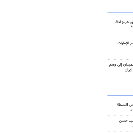
 هرمز أداة
؟
 الإمارات
ميدان إلى وهم
إيران
س السلطة
ة
يد حسن