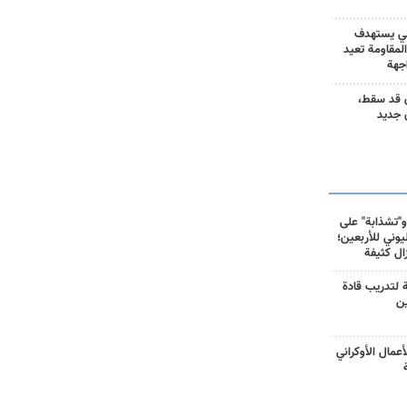
ني يستهدف
المقاومة تعيد
جهة
 قد سقط،
 جديد
و"تشذابة" على
وني للأربعين؛
زال كثيفة
ة لتدريب قادة
ين
أعمال الأوكراني