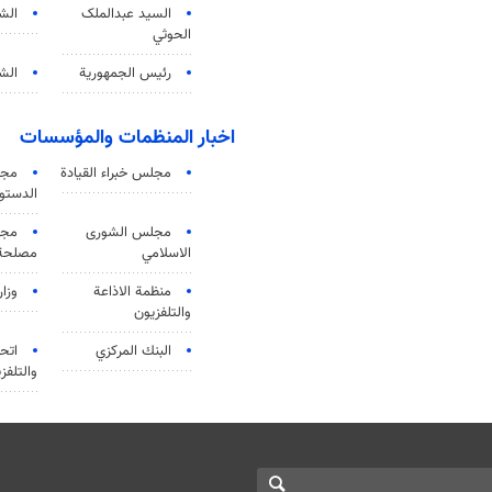
السید عبدالملک
الش
الحوثي
رئيس الجمهورية
الشي
اخبار المنظمات والمؤسسات
مجلس خبراء القيادة
مجل
الدستو
مجلس الشورى
مجم
الاسلامي
مصلحة 
منظمة الاذاعة
وزار
والتلفزیون
البنك المركزي
اتحا
والتلفز