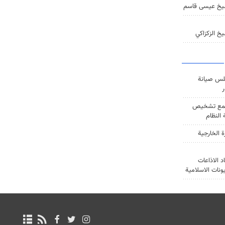
يخ عيسى قاسم
خ الزكزاكي
س صيانة
ر
ع تشخيص
النظام
ة الخارجية
د الاذاعات
يونات الاسلامية