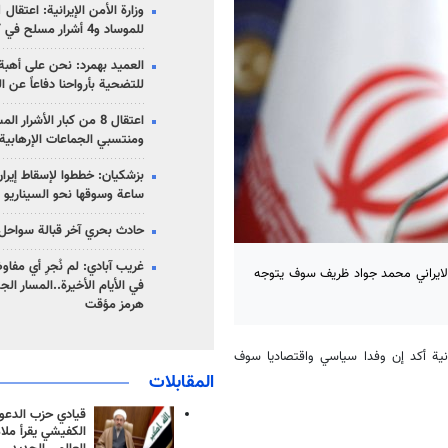
للموساد و4 أشرار مسلح في كرمان
العميد بهمرد: نحن على أهبة 
للتضحية بأرواحنا دفاعاً عن ا
اعتقال 8 من كبار الأشرار 
ومنتسبي الجماعات الإرهابية
ساعة وسوقها نحو السيناريو 
حادث بحري آخر قبالة سواحل 
غريب آبادي: لم نُجرِ أي مفاو
ة الايراني محمد جواد ظريف سوف يتوجه
في الأيام الأخيرة..المسار ال
هرمز مؤقت
انية أكد إن وفدا سياسي واقتصاديا سوف
المقابلات
قيادي حزب الدعوة
الكفيشي يقرأ ملا