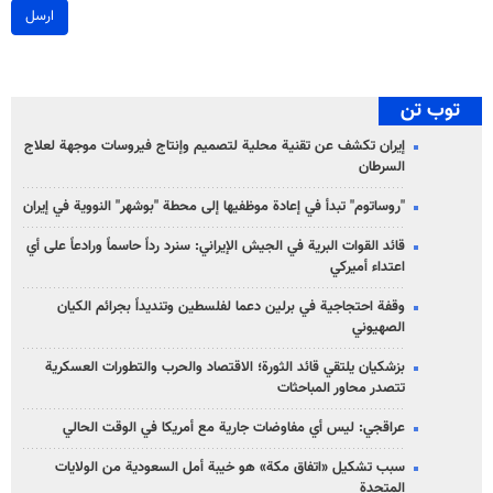
ارسل
توب تن
إيران تكشف عن تقنية محلية لتصميم وإنتاج فيروسات موجهة لعلاج
السرطان
"روساتوم" تبدأ في إعادة موظفيها إلى محطة "بوشهر" النووية في إيران
قائد القوات البرية في الجيش الإيراني: سنرد رداً حاسماً ورادعاً على أي
اعتداء أميركي
وقفة احتجاجية في برلين دعما لفلسطين وتنديداً بجرائم الكيان
الصهیوني
بزشكيان يلتقي قائد الثورة؛ الاقتصاد والحرب والتطورات العسكرية
تتصدر محاور المباحثات
عراقجي: ليس أي مفاوضات جارية مع أمريكا في الوقت الحالي
سبب تشكيل «اتفاق مكة» هو خيبة أمل السعودية من الولايات
المتحدة