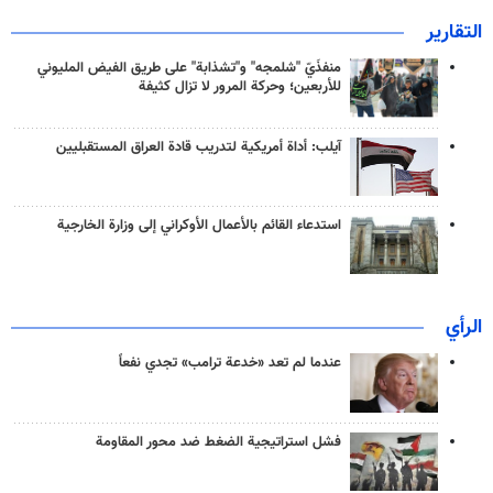
التقارير
منفذَيّ "شلمجه" و"تشذابة" على طريق الفيض المليوني
للأربعين؛ وحركة المرور لا تزال كثيفة
آيلب: أداة أمريكية لتدريب قادة العراق المستقبليين
استدعاء القائم بالأعمال الأوكراني إلى وزارة الخارجية
الرأي
عندما لم تعد «خدعة ترامب» تجدي نفعاً
فشل استراتيجية الضغط ضد محور المقاومة