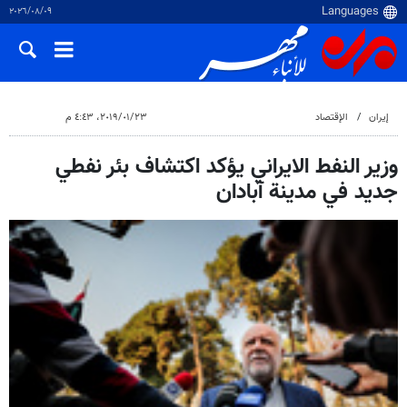
٠٩‏/٠٨‏/٢٠٢٦
إيران
الإقتصاد
٢٣‏/٠١‏/٢٠١٩، ٤:٤٣ م
وزير النفط الايراني يؤكد اكتشاف بئر نفطي
جديد في مدينة آبادان