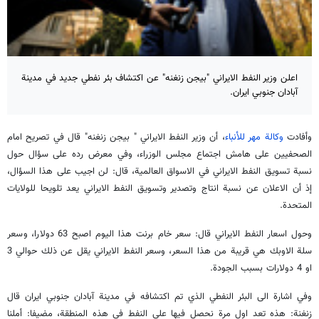
اعلن وزير النفط الايراني "بيجن زنغنه" عن اكتشاف بئر نفطي جديد في مدينة
آبادان جنوبي ايران.
وأفادت
وكالة مهر للأنباء
، أن وزير النفط الايراني " بيجن زنغنه" قال في تصريح امام
الصحفيين على هامش اجتماع مجلس الوزراء، وفي معرض رده على سؤال حول
نسبة تسويق النفط الايراني في الاسواق العالمية، قال: لن اجيب على هذا السؤال،
إذ أن الاعلان عن نسبة انتاج وتصدير وتسويق النفط الايراني يعد تلويحا للولايات
المتحدة.
وحول اسعار النفط الايراني قال: سعر خام برنت هذا اليوم اصبح 63 دولارا، وسعر
سلة الاوبك هي قريبة من هذا السعر، وسعر النفط الايراني يقل عن ذلك حوالي 3
او 4 دولارات بسبب الجودة.
وفي اشارة الى البئر النفطي الذي تم اكتشافه في مدينة آبادان جنوبي ايران قال
زنغنة: هذه تعد اول مرة نحصل فيها على النفط في هذه المنطقة، مضيفا: أملنا