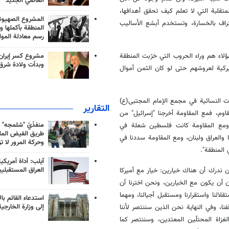
العالمي الجديد
تقلبة التي لا تعلم كيف تحقق أهدافها،
المشروع الصهيو
راف بالخسارة، وتستخدم أبشع الأساليب
المنطقة بأكملها و
رسم معادلة الموا
مشروع كسر إيران
لاء هم وراء الحروب التي خرّبت المنطقة
وبدأت ولادة شرق
يركية لعروشهم حتى لو كان الثمن أموال
ات النسائية في مجمع الإمام المجتبى(ع)
التقارير
قاوم، فمع المقاومة أخرجنا "إسرائيل" من
منفذَيّ "شلمجه" 
ن، ومع المقاومة كانت فلسطين شعلة في
طريق الفيض الملي
 والعراق ولبنان، ومع المقاومة سددنا في
وحركة المرور لا ت
المنطقة".
آيلب: أداة أمريكي
العراق المستقبلي
 أن ندرك أن هناك خيارين: خيار مع أميركا
 أن يكون مع الخيارين، ونحن اخترنا أن
لالنا واستقرارنا ومستقبل أجيالنا، ومهما
استدعاء القائم بال
إلى وزارة الخارجية
فنا، وفي النهاية نحن الذين سننتصر لأننا
اة المحتلّين المعتدين، وسننتصر كما