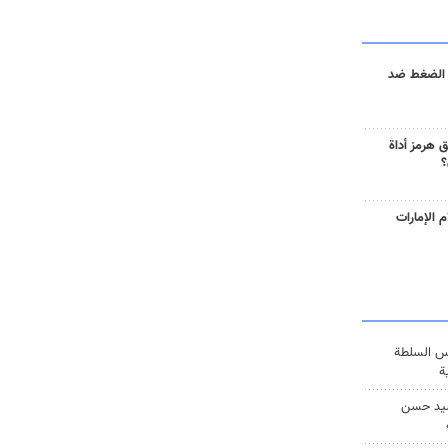
 الضغط ضد
 هرمز أداة
؟
 الإمارات
س السلطة
ة
يد حسن