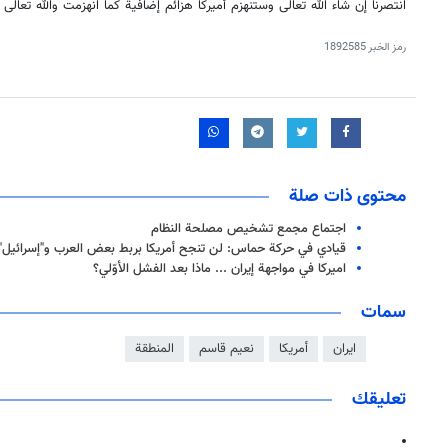
انتصرنا إن شاء الله تعالى وستنهزم أميركا هزائم إضافية كما انهزمت والله تعالى
رمز الخبر
1892585
محتوى ذات صلة
اجتماع مجمع تشخيص مصلحة النظام
قيادي في حركة حماس: لن تنجح أمريكا بربط بعض العرب و"إسرائيل" 
اميركا في مواجهة إيران ... ماذا بعد الفشل الأوّلي؟
سمات
ايران
أمريكا
نعيم قاسم
المنطقة
تعليقك