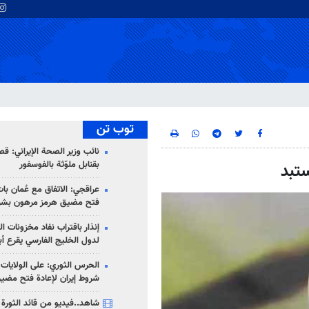
توب تن
نائب وزير الصحة الإيراني: قصف
بقنابل ملوّثة بالفوسفور
تبد
عراقجي: الاتفاق مع عُمان با
فتح مضيق هرمز مرهون بشر
إنذار باقتراب نفاد مخزونات ا
لدول الخليج الفارسي يقرع أب
الحرس الثوري: على الولايات
شروط إيران لإعادة فتح مضي
شاهد..فيديو من قائد الثورة آ