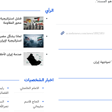
 هو المسدد".
الرأي
فشل استراتيجية
محور المقاومة
لماذا يشكّل مضيق
استراتيجية لإيران
صدمة إيران لأحلام
لمواجهة إيران
اخبار الشخصيات
الامام الخامنئي
رئی
القضائی
الحاج قاسم
الس
سليماني
نصرالله