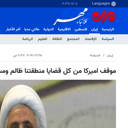
٠٨‏/٠٨‏/٢٠٢٦
الرئيسية
إيران
فلسطین
الاقلیمیة
الدولية
مالتي مدیا
آخر الأخبار
السياسة
الإقتصاد
المجتمع
الثقافة
العلوم
الرياضة
إيران
السياسة
٢٥‏/٠٢‏/٢٠١٩، ٩:٣٨ ص
موقف اميركا من كل قضايا منطقتنا ظالم ومس