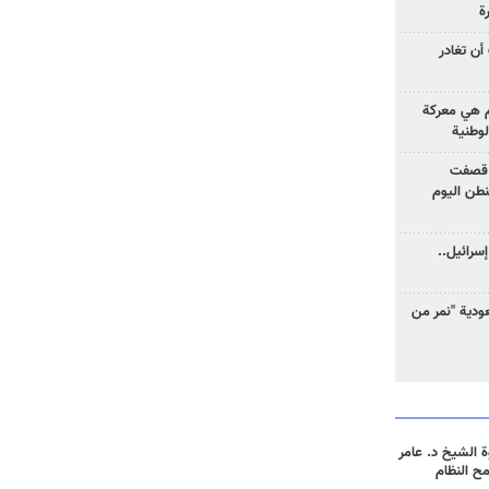
ة
أن تغادر
وم هي معركة
لوطنية
 قصفت
نطن اليوم
سرائيل..
دية "نمر من
 الشيخ د. عامر
مح النظام