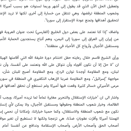
وتعطيل الحل الآن الذي قد يطول إلى أشهر وربما لسنوات هو بسبب أميركا الم
وشعوب المنطقة ترفضها، وهي تنتقل من خسارة إلى أخرى لكنها لا تريد الإعت
لتحقيق أهدافها وتمنع عودة الإستقرار إلى سوريا".
واضاف "إذا كنا نعتمد على بعض دول الخليج (الفارسي) تحت عنوان العروبة فهؤ
من إيران إلى العراق إلى سوريا إلى اليمن، وهم أتباع يستجدون الحماية الأم
ومستقبل الأجيال وأرواح كل الأحياء في منطقتنا".
ورأى الشيخ قاسم خلال رعايته حفل اختتام دورة خليفة الله التي أقامتها الهيئ
ان "لا حلّ إلا أن نكون أقوياء وأن نتوكل على الله ونعتمد على أنفسنا، وأن ن
لبنان، ومع المقاومة أوجدنا توازن الردع، ومع المقاومة أصبح للبنان شأ
مواجهة "إسرائيل"، ومع المقاومة ضربنا الإرهاب التكفيري في المنطقة في سوريا
مرمى الأميركي خسائر كثيرة وقعت فيها أميركا ولم تستطع أن تحقق أهدافها في 
واشار الى ان "خيارات الإستقلال والتحرير مغايرة تماماً لما تريده أميركا، ويجب
الظالمة، وخيار شعوب المنطقة وحقوقها ومستقبل الأجيال، ولا يمكن لأي إنسان
نكون مع شعوب المنطقة والاستقلال، وكما حمينا خياراتنا، بإمكاننا أن نحمي إستق
اتهمتنا أميركا وأقرّت عقوباتٍ ضدّنا، هي تزعجنا ولكنها لا تستطيع أن تغير مواق
أصحاب الحق وأصحاب الأرض وأصحاب الإستقامة وندافع عن أنفسنا أمام الغز