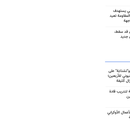
ني يستهدف
المقاومة تعيد
جهة
 قد سقط،
 جديد
و"تشذابة" على
وني للأربعين؛
زال كثيفة
ة لتدريب قادة
ين
أعمال الأوكراني