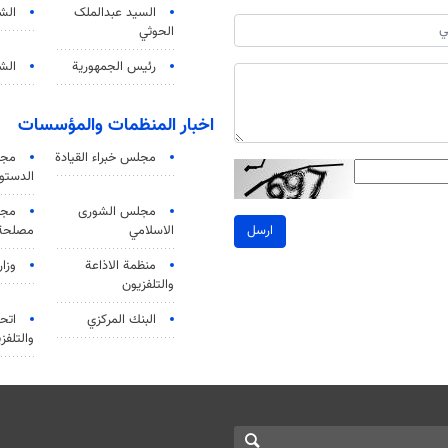
السید عبدالملک
الش
الحوثي
رئيس الجمهورية
الشي
اخبار المنظمات والمؤسسات
مجلس خبراء القيادة
مجل
الدستو
مجلس الشورى
مجم
الاسلامي
مصلحة 
ارسل
منظمة الاذاعة
وزار
والتلفزیون
البنك المركزي
اتحا
والتلفز