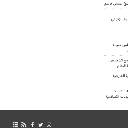
يخ عيسى قاسم
خ الزكزاكي
س صيانة
ر
ع تشخيص
النظام
ة الخارجية
د الاذاعات
يونات الاسلامية