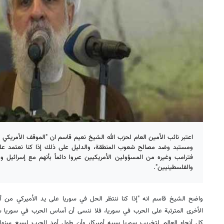
اعتبر نائب الأمين العام لحزب الله الشيخ نعيم قاسم ان "الموقف الأمريك
ومستبد وضد مصالح شعوب المنطقة، والدليل على ذلك إذا كنا نعتمد على
فترامب وغيره من المسؤولين الأمريكيين عبروا دائماً بأنهم مع إسرائيل و
والفلسطينيين".
واضح الشيخ قاسم انه "إذا كنا ننتظر الحل في سوريا على يد الأميركي من أ
الأخرى المترتبة على الحرب في سوريا، فلا ننسى أن أساس الحرب في سوريا سب
كل أنحاء العالم لتخريب سوريا سببه أميركا، وأن طول أمد الحرب لسبع سنوا