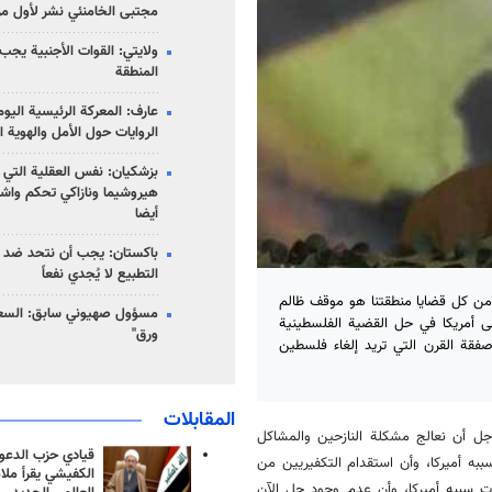
مجتبى الخامنئي نشر لأول مر
ولايتي: القوات الأجنبية يجب 
المنطقة
عارف: المعركة الرئيسية الي
الروايات حول الأمل والهوية ا
بزشكيان: نفس العقلية التي
هيروشيما ونازاكي تحكم واش
أيضا
باكستان: يجب أن نتحد ضد إ
التطبيع لا يُجدي نفعاً
ي من كل قضايا منطقتنا هو موقف ظالم
مسؤول صهيوني سابق: السعو
 أمريكا في حل القضية الفلسطينية
ورق"
صفقة القرن التي تريد إلغاء فلسطين
المقابلات
جل أن نعالج مشكلة النازحين والمشاكل
قيادي حزب الدعوة
به أميركا، وأن استقدام التكفيريين من
الكفيشي يقرأ ملا
ت سببه أميركا، وأن عدم وجود حل الآن