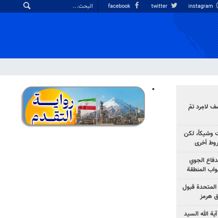
facebook
twitter
instagram
 لامِرد تمّ
ت وشيكاً، لكن
وط أخرى
لدفاع الجوي
واب المنطقة
 المتحدة قبول
ق هرمز
ية الله السيد