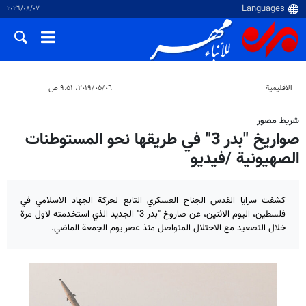
٠٧‏/٠٨‏/٢٠٢٦
الاقلیمیة
٠٦‏/٠٥‏/٢٠١٩، ٩:٥١ ص
شريط مصور
صواريخ "بدر 3" في طريقها نحو المستوطنات
الصهيونية /فيديو
كشفت سرايا القدس الجناح العسكري التابع لحركة الجهاد الاسلامي في
فلسطين، اليوم الاثنين، عن صاروخ "بدر 3" الجديد الذي استخدمته لاول مرة
خلال التصعيد مع الاحتلال المتواصل منذ عصر يوم الجمعة الماضي.