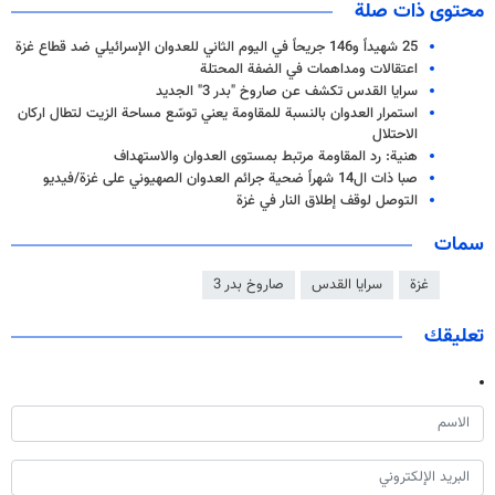
محتوى ذات صلة
25 شهيداً و146 جريحاً في اليوم الثاني للعدوان الإسرائيلي ضد قطاع غزة
اعتقالات ومداهمات في الضفة المحتلة
سرايا القدس تكشف عن صاروخ "بدر 3" الجديد
استمرار العدوان بالنسبة للمقاومة يعني توسّع مساحة الزيت لتطال اركان
الاحتلال
هنية: رد المقاومة مرتبط بمستوى العدوان والاستهداف
صبا ذات ال14 شهراً ضحية جرائم العدوان الصهيوني على غزة/فيديو
التوصل لوقف إطلاق النار في غزة
سمات
غزة
سرايا القدس
صاروخ بدر 3
تعليقك