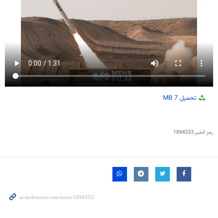
تحميل
7 MB
رمز الخبر
1894333