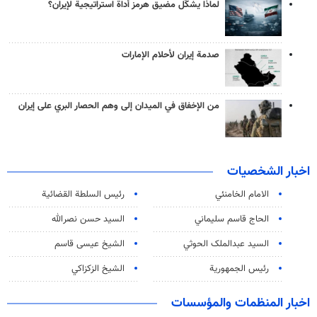
لماذا يشكّل مضيق هرمز أداة استراتيجية لإيران؟
صدمة إيران لأحلام الإمارات
من الإخفاق في الميدان إلى وهم الحصار البري على إيران
اخبار الشخصيات
الامام الخامنئي
رئیس السلطة القضائیة
الحاج قاسم سليماني
السيد حسن نصرالله
السید عبدالملک الحوثي
الشيخ عيسى قاسم
رئيس الجمهورية
الشيخ الزكزاكي
اخبار المنظمات والمؤسسات