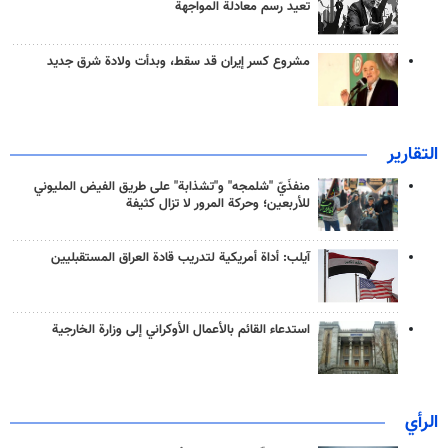
تعيد رسم معادلة المواجهة
مشروع كسر إيران قد سقط، وبدأت ولادة شرق جديد
التقارير
منفذَيّ "شلمجه" و"تشذابة" على طريق الفيض المليوني
للأربعين؛ وحركة المرور لا تزال كثيفة
آيلب: أداة أمريكية لتدريب قادة العراق المستقبليين
استدعاء القائم بالأعمال الأوكراني إلى وزارة الخارجية
الرأي