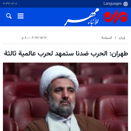
٠٨‏/٠٨‏/٢٠٢٦
إيران
السياسة
١٧‏/٠٥‏/٢٠١٩، ٨:٠٠ م
طهران: الحرب ضدنا ستمهد لحرب عالمية ثالثة