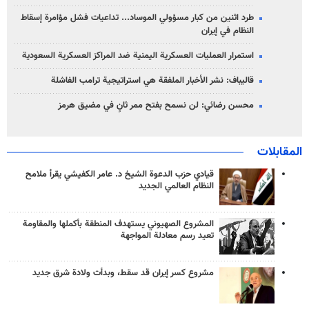
طرد اثنين من كبار مسؤولي الموساد... تداعيات فشل مؤامرة إسقاط
النظام في إيران
استمرار العمليات العسكرية اليمنية ضد المراكز العسكرية السعودية
قاليباف: نشر الأخبار الملفقة هي استراتيجية ترامب الفاشلة
محسن رضائي: لن نسمح بفتح ممر ثانٍ في مضيق هرمز
المقابلات
قيادي حزب الدعوة الشيخ د. عامر الكفيشي يقرأ ملامح
النظام العالمي الجديد
المشروع الصهيوني يستهدف المنطقة بأكملها والمقاومة
تعيد رسم معادلة المواجهة
مشروع كسر إيران قد سقط، وبدأت ولادة شرق جديد