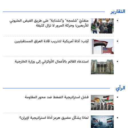
التقارير
منفذَيّ "شلمجه" و"تشذابة" على طريق الفيض المليوني
للأربعين؛ وحركة المرور لا تزال كثيفة
آيلب: أداة أمريكية لتدريب قادة العراق المستقبليين
استدعاء القائم بالأعمال الأوكراني إلى وزارة الخارجية
الرأي
فشل استراتيجية الضغط ضد محور المقاومة
لماذا يشكّل مضيق هرمز أداة استراتيجية لإيران؟