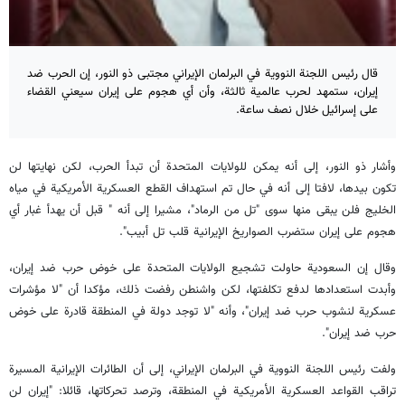
قال رئيس اللجنة النووية في البرلمان الإيراني مجتبى ذو النور، إن الحرب ضد
إيران، ستمهد لحرب عالمية ثالثة، وأن أي هجوم على إيران سيعني القضاء
على إسرائيل خلال نصف ساعة.
وأشار ذو النور، إلى أنه يمكن للولايات المتحدة أن تبدأ الحرب، لكن نهايتها لن
تكون بيدها، لافتا إلى أنه في حال تم استهداف القطع العسكرية الأمريكية في مياه
الخليج فلن يبقى منها سوى "تل من الرماد"، مشيرا إلى أنه " قبل أن يهدأ غبار أي
هجوم على إيران ستضرب الصواريخ الإيرانية قلب تل أبيب".
وقال إن السعودية حاولت تشجيع الولايات المتحدة على خوض حرب ضد إيران،
وأبدت استعدادها لدفع تكلفتها، لكن واشنطن رفضت ذلك، مؤكدا أن "لا مؤشرات
عسكرية لنشوب حرب ضد إيران"، وأنه "لا توجد دولة في المنطقة قادرة على خوض
حرب ضد إيران".
ولفت رئيس اللجنة النووية في البرلمان الإيراني، إلى أن الطائرات الإيرانية المسيرة
تراقب القواعد العسكرية الأمريكية في المنطقة، وترصد تحركاتها، قائلا: "إيران لن