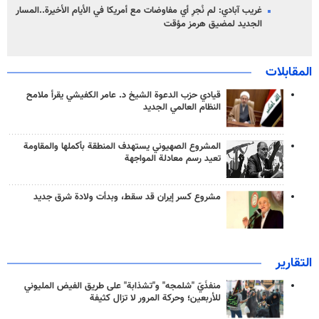
غريب آبادي: لم نُجرِ أي مفاوضات مع أمريكا في الأيام الأخيرة..المسار
الجديد لمضيق هرمز مؤقت
المقابلات
قيادي حزب الدعوة الشيخ د. عامر الكفيشي يقرأ ملامح
النظام العالمي الجديد
المشروع الصهيوني يستهدف المنطقة بأكملها والمقاومة
تعيد رسم معادلة المواجهة
مشروع كسر إيران قد سقط، وبدأت ولادة شرق جديد
التقارير
منفذَيّ "شلمجه" و"تشذابة" على طريق الفيض المليوني
للأربعين؛ وحركة المرور لا تزال كثيفة