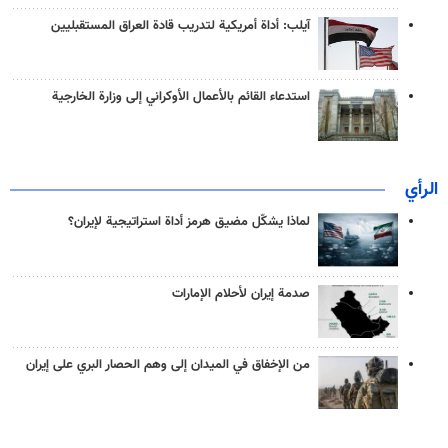
آيلب: أداة أمريكية لتدريب قادة العراق المستقبليين
استدعاء القائم بالأعمال الأوكراني إلى وزارة الخارجية
الرأي
لماذا يشكّل مضيق هرمز أداة استراتيجية لإيران؟
صدمة إيران لأحلام الإمارات
من الإخفاق في الميدان إلى وهم الحصار البري على إيران