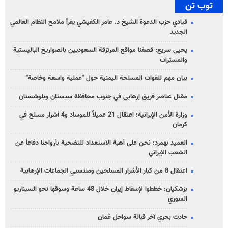
توب تن
قيادي حزب الدعوة الشيخ د. عامر الكفيشي يقرأ ملامح النظام العالمي
الجديد
يحيى سريع: قصفنا مواقع المرتزقة السعوديين بالصواريخ الباليستية
والمسيّرات
بيان مهم للقوات المسلحة اليمنية حول "عملية واسعة وخاصة"
مقتل عناصر فريق إرهابي في جنوب محافظة سيستان وبلوشستان
وزارة الأمن الإيرانية: اعتقال 21 عميلاً للموساد و4 أشرار مسلح في
كرمان
العميد بهمرد: نحن على أهبة الاستعداد للتضحية بأرواحنا دفاعاً عن
الشعب الإيراني
اعتقال 8 من كبار الأشرار المسلحين ومنتسبي الجماعات الإرهابية
بزشكيان: خططوا لإسقاط إيران خلال 48 ساعة وسوقها نحو السيناريو
السوري
حادث بحري آخر قبالة سواحل عُمان