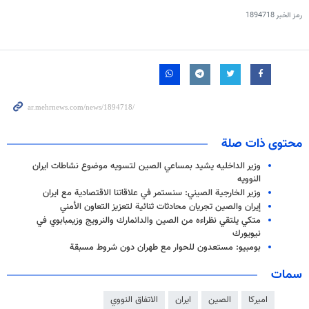
رمز الخبر
1894718
محتوى ذات صلة
وزير الداخليه يشيد بمساعي الصين لتسويه موضوع نشاطات ايران
النوويه
وزير الخارجية الصيني: سنستمر في علاقاتنا الاقتصادية مع ايران
إيران والصين تجريان محادثات ثنائية لتعزيز التعاون الأمني
متكي يلتقي نظراءه من الصين والدانمارك والنرويج وزيمبابوي في
نيويورك
بومبيو: مستعدون للحوار مع طهران دون شروط مسبقة
سمات
اميركا
الصين
ايران
الاتفاق النووي