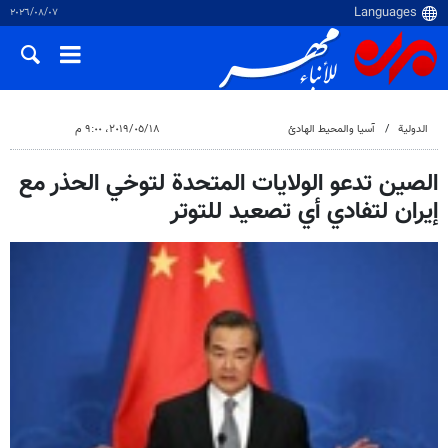
٠٧‏/٠٨‏/٢٠٢٦
الدولية
آسيا والمحيط الهادئ
١٨‏/٠٥‏/٢٠١٩، ٩:٠٠ م
الصين تدعو الولايات المتحدة لتوخي الحذر مع
إيران لتفادي أي تصعيد للتوتر