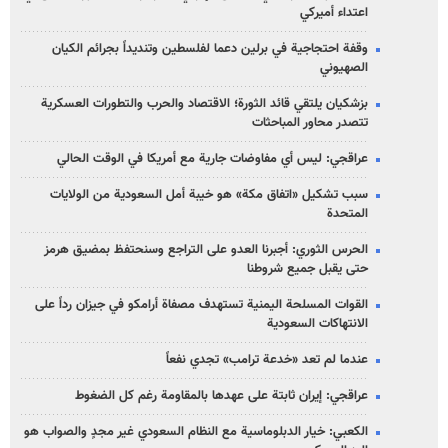
اعتداء أميركي
وقفة احتجاجية في برلين دعما لفلسطين وتنديداً بجرائم الكيان
الصهیوني
بزشكيان يلتقي قائد الثورة؛ الاقتصاد والحرب والتطورات العسكرية
تتصدر محاور المباحثات
عراقجي: ليس أي مفاوضات جارية مع أمريكا في الوقت الحالي
سبب تشكيل «اتفاق مكة» هو خيبة أمل السعودية من الولايات
المتحدة
الحرس الثوري: أجبرنا العدو على التراجع وسنحتفظ بمضيق هرمز
حتى يقبل جميع شروطنا
القوات المسلحة اليمنية تستهدف مصفاة أرامكو في جيزان رداً على
الانتهاكات السعودية
عندما لم تعد «خدعة ترامب» تجدي نفعاً
عراقجي: إيران ثابتة على عهدها بالمقاومة رغم كل الضغوط
الكعبي: خيار الدبلوماسية مع النظام السعودي غير مجدٍ والصواب هو