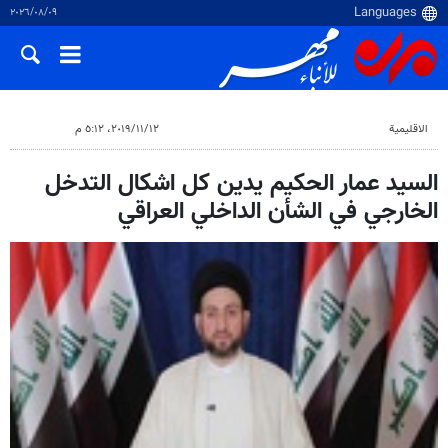
٠٩‏/٠٨‏/٢٠٢٦
الاقلیمیة
١٢‏/١١‏/٢٠١٩، ٥:١٢ م
السيد عمار الحكيم يدين كل اشكال التدخل
الخارجي في الشأن الداخلي العراقي