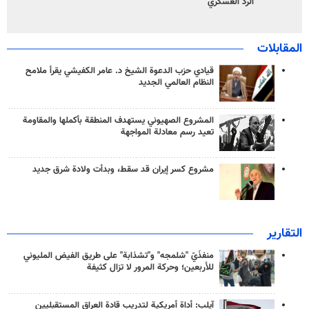
الرد العسكري
المقابلات
قيادي حزب الدعوة الشيخ د. عامر الكفيشي يقرأ ملامح
النظام العالمي الجديد
المشروع الصهيوني يستهدف المنطقة بأكملها والمقاومة
تعيد رسم معادلة المواجهة
مشروع كسر إيران قد سقط، وبدأت ولادة شرق جديد
التقارير
منفذَيّ "شلمجه" و"تشذابة" على طريق الفيض المليوني
للأربعين؛ وحركة المرور لا تزال كثيفة
آيلب: أداة أمريكية لتدريب قادة العراق المستقبليين