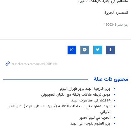
مانغالور في ولاية كارناتاكا. /انتهى
المصدر: الجزيرة
رمز الخبر
1900346
محتوى ذات صلة
وزير خارجية الهند يزور طهران اليوم
مودي تربطه علاقات وثيقة مع الكيان الصهيوني
14قتيلا في مظاهرات الهند
الهند: نشارك في المحادثات الثلاثيه (ايران؛ باكستان، الهند) لنقل الغاز
الايراني
الحرب في ليبيا /صور
وزير العلوم يتوجه الى الهند