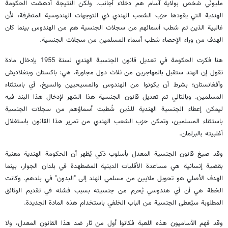
مليونَي شخص بولاية آسام هم دخلاء أجانب. ولكن النتيجة أدهشت الحكومة
الهندية التي يقودها حزب الشعب الهندي ذي التوجهات الهندوسية المتطرفة، لأن
غالبية الذين تم شطب أسمائهم من سجلات الجنسية هم من الهندوس بينما كان
الهدف من وراء الإحصاء شطب أسماء المسلمين من سجلات الجنسية.
هنا فكرت الحكومة في تعديل قانون الجنسية الهندي لسنة 1955 بإدخال مادة
تقول إن الهند ستقبل بالمهاجرين من ثلاث دول مجاورة، هي: باكستان وبنغلاديش
وأفغانستان؛ بشرط أن يكونوا من الهندوس والمسيحيين والسيخ، أي باستثناء
المسلمين. وبالتالي تم تعديل قانون الجنسية هذا الشهر لإدخال هذا البند فيه
ليمكن إعطاء الجنسية الهندية للذين شُطبت أسماؤهم من سجلات الجنسية
باستثناء المسلمين، وتمكن حزب الشعب الهندي من تمرير هذا القانون باستغلال
أغلبيته بالبرلمان.
وقد صيغ قانون الجنسية المعدل بأسلوب ذكي يُظهر أن الحكومة الهندية معنية
بقضية إنسانية هي مساعدة الأقليات الدينية المضطهدة في بلدان الجوار، بينما
الهدف الأصلي هو تحويل ملايين من مسلمي الهند إلى "البدون" في بلدهم. وكانت
الخطة هي أن أي هندوسي يُحرم من جنسيته بسبب فشله في تقديم الوثائق
المطلوبة سيُعطى الجنسية من الباب الخلفي باستخدام هذه المادة الجديدة.
وقد فهم الآساميون هذه اللعبة فكانوا أول من ثار ضد هذا القانون المعدل، ولا