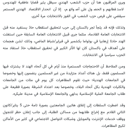
ويرى المراقبون هنا أن حزب الشعب الهندي سيظل يثير قضايا عاطفية للهندوس
لاستقطابهم والحصول على أصواتهم، إلا أن انحدار الاقتصاد الهندي المستمر
سيقضي على فرص حزب الشعب في الفوز بالانتخابات مرة أخرى.
ولذلك فإنه قد يلجأ لجر باكستان إلى حرب لتحقيق استقطاب حادّ يستفيد منه قبل
الانتخابات العامة القادمة، مثلما جرى قبيل الانتخابات العامة السابقة حين استغلت
الهند حادثا إرهابيا في بولواما بكشمير في فبراير/شباط الماضي، وذلك لشن هجمات
على أهداف في باكستان كان لها الأثر الكبير في تحقيق استقطاب حادّ استفاد منه
الحزب سياسيا في الانتخابات.
ومن الملاحظ أن الاحتجاجات المستمرة منذ أيام في كل أنحاء الهند لا يشترك فيها
المسلمون فقط، بل هناك أعداد متزايدة من غير المسلمين ينضمون إليها وخصوصا
في الجامعات الهندية؛ حيث تقوم المظاهرات كل يوم في مئات من الجامعات
والكليات الهندية بكل أنحاء البلاد، وخصوصا بعد اعتداء الشرطة بصورة فظيعة على
طلاب الجامعة الملية الإسلامية بدلهي والجامعة الإسلامية في مدينة عليكره.
وقد اضطرت السلطات إلى إغلاق هاتين الجامعتين بصورة تامة حتى 5 يناير/كانون
الثاني القادم مع إخراج طلابهما من مساكن الطلبة، إلى جانب إعلان حظر للتجول
ووقف خدمات الإنترنت والموبايل وشبكات التواصل الاجتماعي في كثير من الأماكن
لكبح المظاهرات.