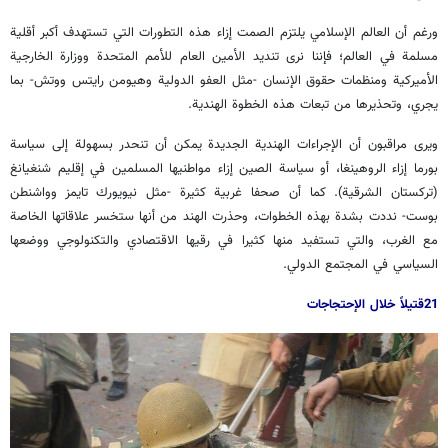
ورغم أن العالم الإسلامي يلتزم الصمت إزاء هذه التطورات التي تستهدف أكبر أقلية
مسلمة في العالم؛ فإننا نرى تنديد الأمين العام للأمم المتحدة ووزارة الخارجية
الأميركية ومنظمات حقوق الإنسان -مثل العفو الدولية وهيومن رايتس ووتش- بما
يجري، وتحذيرها من تبعات هذه الخطوة الهندية.
ويرى مراقبون أن الإجراءات الهندية الجديدة يمكن أن تنحدر بسهولة إلى سياسة
بورما إزاء الروهينغا، أو سياسة الصين إزاء مواطنيها المسلمين في إقليم شنغيانغ
(تركستان الشرقية). كما أن صحفا غربية كثيرة -مثل نيويورك تايمز وواشنطن
بوست- نددت بشدة بهذه الخطوات، وحذرت الهند من أنها ستخسر علاقاتها الخاصة
مع الغرب، والتي تستفيد منها كثيرا في رقيها الاقتصادي والتكنولوجي ووضعها
السياسي في المجتمع الدولي.
21قتيلاً خلال الإحتجاجات