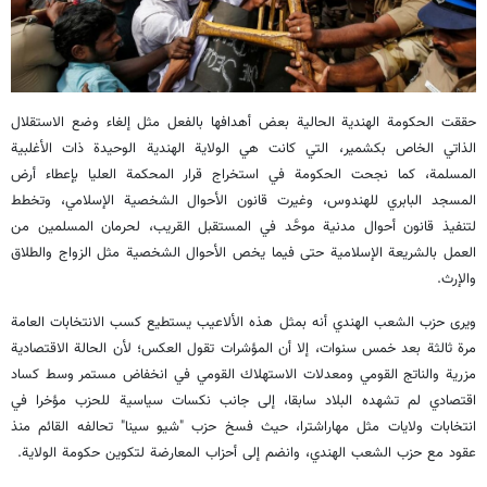
حققت الحكومة الهندية الحالية بعض أهدافها بالفعل مثل إلغاء وضع الاستقلال
الذاتي الخاص بكشمير، التي كانت هي الولاية الهندية الوحيدة ذات الأغلبية
المسلمة، كما نجحت الحكومة في استخراج قرار المحكمة العليا بإعطاء أرض
المسجد البابري للهندوس، وغيرت قانون الأحوال الشخصية الإسلامي، وتخطط
لتنفيذ قانون أحوال مدنية موحَّد في المستقبل القريب، لحرمان المسلمين من
العمل بالشريعة الإسلامية حتى فيما يخص الأحوال الشخصية مثل الزواج والطلاق
والإرث.
ويرى حزب الشعب الهندي أنه بمثل هذه الألاعيب يستطيع كسب الانتخابات العامة
مرة ثالثة بعد خمس سنوات، إلا أن المؤشرات تقول العكس؛ لأن الحالة الاقتصادية
مزرية والناتج القومي ومعدلات الاستهلاك القومي في انخفاض مستمر وسط كساد
اقتصادي لم تشهده البلاد سابقا، إلى جانب نكسات سياسية للحزب مؤخرا في
انتخابات ولايات مثل مهاراشترا، حيث فسخ حزب "شيو سينا" تحالفه القائم منذ
عقود مع حزب الشعب الهندي، وانضم إلى أحزاب المعارضة لتكوين حكومة الولاية.