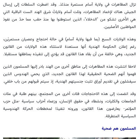
تزال المظاهرات في ولاية آسام مستمرة منذئذ. وقد اضطرت السلطات إلى إرسال
الجيش هناك لإخماد المظاهرات، وتلت آسام ولاياتُ شرق الهند الست الباقية التي
هي الأخرى تشكو من "الدخلاء"، الذين استوطنوا بها منذ حقب مما حدّ من نفوذ
المواطنين الأصليين.
وهذه الولايات السبع (بما فيها ولاية آسام) في حالة احتجاج وعصيان مستمريْن،
رغم إعلان الحكومة الهندية أنها مستعدة لاستثناء هذه الولايات من القانون
الجديد، وهي خائفة من أن بقاء هذا القانون قد يؤدي إلى تنفيذه بمناطقها مستقبلا.
لاحقا انتشرت هذه المظاهرات إلى مناطق أخرى من الهند بادر إليها المسلمون الذين
فهموا أنهم الضحية الحقيقية لهذا القانون الجديد، الذي يحمي الهندوس الذين
سيفشلون في تقديم أوراق تثبت جنسيتهم الهندية، إذ سيتم قبولهم من باب خلفي.
وقد انضمت إلى هذه الاحتجاجات فئات أخرى من المجتمع، بينهم طلبة في مئات
الجامعات والكليات، ونشطاء في حقوق الإنسان، وزعماء أحزاب سياسية -مثل حزب
المؤتمر- يعارضون هذا القانون، ويرونه تنفيذا لمخططات الحركة الهندوسية
السياسية المتطرفة.
المسلمون هم ضحية