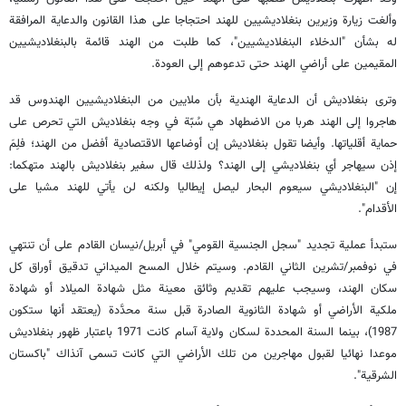
وألغت زيارة وزيرين بنغلاديشيين للهند احتجاجا على هذا القانون والدعاية المرافقة
له بشأن "الدخلاء البنغلاديشيين"، كما طلبت من الهند قائمة بالبنغلاديشيين
المقيمين على أراضي الهند حتى تدعوهم إلى العودة.
وترى بنغلاديش أن الدعاية الهندية بأن ملايين من البنغلاديشيين الهندوس قد
هاجروا إلى الهند هربا من الاضطهاد هي سُبّة في وجه بنغلاديش التي تحرص على
حماية أقلياتها. وأيضا تقول بنغلاديش إن أوضاعها الاقتصادية أفضل من الهند؛ فلِمَ
إذن سيهاجر أي بنغلاديشي إلى الهند؟ ولذلك قال سفير بنغلاديش بالهند متهكما:
إن "البنغلاديشي سيعوم البحار ليصل إيطاليا ولكنه لن يأتي للهند مشيا على
الأقدام".
ستبدأ عملية تجديد "سجل الجنسية القومي" في أبريل/نيسان القادم على أن تنتهي
في نوفمبر/تشرين الثاني القادم. وسيتم خلال المسح الميداني تدقيق أوراق كل
سكان الهند، وسيجب عليهم تقديم وثائق معينة مثل شهادة الميلاد أو شهادة
ملكية الأراضي أو شهادة الثانوية الصادرة قبل سنة محدَّدة (يعتقد أنها ستكون
1987)، بينما السنة المحددة لسكان ولاية آسام كانت 1971 باعتبار ظهور بنغلاديش
موعدا نهائيا لقبول مهاجرين من تلك الأراضي التي كانت تسمى آنذاك "باكستان
الشرقية".