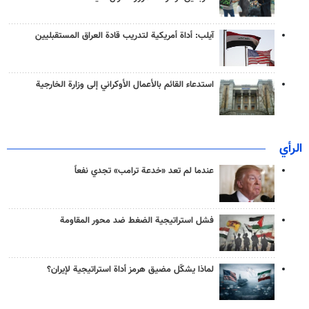
آيلب: أداة أمريكية لتدريب قادة العراق المستقبليين
استدعاء القائم بالأعمال الأوكراني إلى وزارة الخارجية
الرأي
عندما لم تعد «خدعة ترامب» تجدي نفعاً
فشل استراتيجية الضغط ضد محور المقاومة
لماذا يشكّل مضيق هرمز أداة استراتيجية لإيران؟