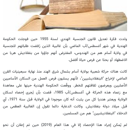
ولدت فكرة تعديل قانون الجنسية الهندي لسنة 1955 حين فوجئت الحكومة
الهندية في شهر أغسطس/آب الماضي بأن غالبية الذين رُفضت طلباتهم للجنسية
في ولاية آسام هم من الهندوس، المفترض أنهم جاؤوا من بنغلاديش هربا من
الاضطهاد أو بحثا عن فرص حياة أفضل.
كانت هناك حركة شعبية بولاية آسام بشمال شرق الهند منذ نهاية سبعينيات القرن
الماضي لإخراج "البنغلاديشيين"، لأنهم يسلبون فرص العمل من السكان الآساميين
الأصليين ويعرضون ثقافتهم للخطر. ووقّعت الحكومة الهندية حينها على معاهدة
مع زعماء هذه الحركة في أغسطس/آب 1985، قضت بأن يُجرى إحصاء لسكان
الولاية ويعتبر هنديا كل من يثبت أنه كان موجودا في الولاية قبل سنة 1971، أي
قبل ميلاد دولة بنغلاديش. وكانت الدعاية دائما تقول إن الغالبية العظمى من
الدخلاء "البنغلاديشيين" هم من المسلمين.
لم يُمكن إجراء هذا الإحصاء إلا في هذا العام (2019) حين تم إعلان أن نحو