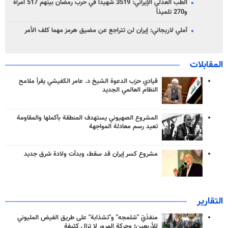
الطب العدلي الإيراني: 3519 شهيداً في حرب رمضان بينهم 517 امرأة
و270 تلميذاً
آملي لاريجاني: إيران لن تتراجع عن مضيق هرمز مهما كلف الأمر
المقابلات
قيادي حزب الدعوة الشيخ د. عامر الكفيشي يقرأ ملامح
النظام العالمي الجديد
المشروع الصهيوني يستهدف المنطقة بأكملها والمقاومة
تعيد رسم معادلة المواجهة
مشروع كسر إيران قد سقط، وبدأت ولادة شرق جديد
التقارير
منفذَيّ "شلمجه" و"تشذابة" على طريق الفيض المليوني
للأربعين؛ وحركة المرور لا تزال كثيفة