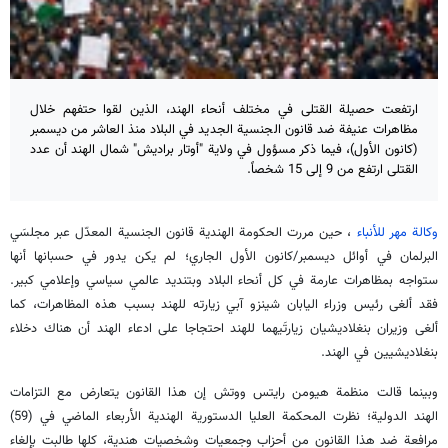
ارتفعت حصيلة القتلى في مختلف أنحاء الهند، الذين لقوا حتفهم خلال
مظاهرات عنيفة ضد قانون الجنسية الجديد في البلاد منذ العاشر من ديسمبر
(كانون الأول)، فيما ذكر مسؤول في ولاية "أوتار براديش" شمال الهند أن عدد
القتلى ارتفع من 9 إلى 15 شخصاً.
وكالة مهر للأنباء
، حين مررت الحكومة الهندية قانون الجنسية المعدّل عبر مجلسَي
البرلمان في أوائل ديسمبر/كانون الأول الجاري؛ لم يكن يدور في حسبانها أنها
ستواجه بمظاهرات عارمة في كل أنحاء البلاد وبتنديد عالمي سياسي وإعلامي كبير.
فقد ألغى رئيس وزراء اليابان شينزو آبي زيارته للهند بسبب هذه المظاهرات، كما
ألغى وزيران بنغلاديشيان زيارتَيهما للهند احتجاجا على ادعاء الهند أن هناك دخلاء
بنغلاديشيين في الهند.
وبينما قالت منظمة هيومن رايتس ووتش إن هذا القانون يتعارض مع التزامات
الهند الدولية؛ نظرت المحكمة العليا الدستورية الهندية الأربعاء الماضي في (59)
مرافعة ضد هذا القانون من أحزاب وجمعيات وشخصيات هندية، كلها طالبت بإلغاء