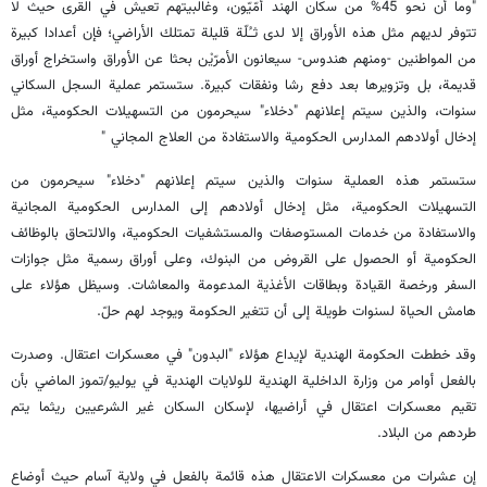
"وما أن نحو 45% من سكان الهند أمّيّون، وغالبيتهم تعيش في القرى حيث لا
تتوفر لديهم مثل هذه الأوراق إلا لدى ثـُلّة قليلة تمتلك الأراضي؛ فإن أعدادا كبيرة
من المواطنين -ومنهم هندوس- سيعانون الأمرّيْن بحثا عن الأوراق واستخراج أوراق
قديمة، بل وتزويرها بعد دفع رشا ونفقات كبيرة. ستستمر عملية السجل السكاني
سنوات، والذين سيتم إعلانهم "دخلاء" سيحرمون من التسهيلات الحكومية، مثل
إدخال أولادهم المدارس الحكومية والاستفادة من العلاج المجاني "
ستستمر هذه العملية سنوات والذين سيتم إعلانهم "دخلاء" سيحرمون من
التسهيلات الحكومية، مثل إدخال أولادهم إلى المدارس الحكومية المجانية
والاستفادة من خدمات المستوصفات والمستشفيات الحكومية، والالتحاق بالوظائف
الحكومية أو الحصول على القروض من البنوك، وعلى أوراق رسمية مثل جوازات
السفر ورخصة القيادة وبطاقات الأغذية المدعومة والمعاشات. وسيظل هؤلاء على
هامش الحياة لسنوات طويلة إلى أن تتغير الحكومة ويوجد لهم حلّ.
وقد خططت الحكومة الهندية لإيداع هؤلاء "البدون" في معسكرات اعتقال. وصدرت
بالفعل أوامر من وزارة الداخلية الهندية للولايات الهندية في يوليو/تموز الماضي بأن
تقيم معسكرات اعتقال في أراضيها، لإسكان السكان غير الشرعيين ريثما يتم
طردهم من البلاد.
إن عشرات من معسكرات الاعتقال هذه قائمة بالفعل في ولاية آسام حيث أوضاع