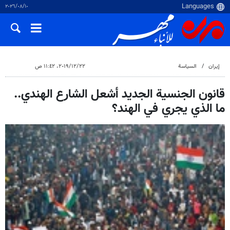
١٠‏/٠٨‏/٢٠٢٦
إيران
السياسة
٢٢‏/١٢‏/٢٠١٩، ١١:٤٢ ص
قانون الجنسية الجديد أشعل الشارع الهندي..
ما الذي يجري في الهند؟