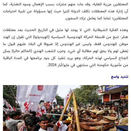
المعتقلين مزرية للغاية، وقد مات منهم عشرات بسبب الإهمال وسوء التغذية، كما
أن إدارة هذه المعتقلات تكلف الدولة كثيرا حيث إنها مسؤولة عن تلبية احتياجات
المعتقلين؛ تماما كما يعامل نزلاء السجون.
وهذه الفكرة الشيطانية -التي لا يوجد لها مثيل في التاريخ الحديث بعد معتقلات
هتلر- تنبع من فلسفة الحركة الهندوسية السياسية (الهيندوتوا) التي تقول إن الهند
موطن للهندوس فقط، وليس غير الهندوس إلا ضيوفا في البلاد عليهم قبول ما
يُعطى لهم ولا يحق لهم مطالبة أي شيء. وحزب الشعب الهندي (الحاكم حاليا) يمثل
الجناح السياسي لهذه الحركة، وهو يريد تنفيذ كل بنود برنامجها في المدة الباقية
من مأمورية حكومته التي ستنتهي في مايو/أيار 2024.
تنديد واسع