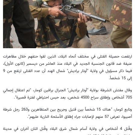
ارتفعت حصيلة القتلى في مختلف أنحاء البلاد، الذين لقوا حتفهم خلال مظاهرات
عنيفة ضد قانون الجنسية الجديد في البلاد منذ العاشر من ديسمبر (كانون الأول)،
فيما ذكر مسؤول في ولاية "أوتار براديش" شمال الهند أن عدد القتلى ارتفع من 9
إلى 15 شخصاً.
وقال مفتش الشرطة بولاية "أوتار براديش" الجنرال برافين كومار، "تم اعتقال إجمالي
705 أشخاص وإطلاق سراح 4500 شخص، بعد حبس احتياطي لفترة قصيرة".
وتابع كومار، "هناك 15 شخصاً بين قتيل وجريح بين المتظاهرين و263 رجل شرطة
أصيبوا، تعرض 57 منهم لإصابات جراء إطلاق الأسلحة النارية عليهم".
وقُتل 4 أشخاص في ولاية أسام شمال شرق البلاد وقُتل اثنان آخران في مدينة