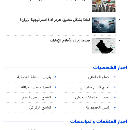
لماذا يشكّل مضيق هرمز أداة استراتيجية لإيران؟
صدمة إيران لأحلام الإمارات
اخبار الشخصيات
الامام الخامنئي
رئیس السلطة القضائیة
الحاج قاسم سليماني
السيد حسن نصرالله
السید عبدالملک الحوثي
الشيخ عيسى قاسم
رئيس الجمهورية
الشيخ الزكزاكي
اخبار المنظمات والمؤسسات