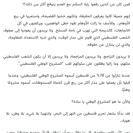
فمن كان من الذين رفعوا راية السلام مع العدو يتوقع أكثر من ذلك؟!
إنهم جميعًا كانوا يعرفون الحقيقة، ولكنهم خشوا الفضيحة، واستمروا في بيع
الأوهام… وللأسف ما زالت الأوهام تقود خطى الواهمين، ويركضون في كل
الاتجاهات، كالذبيحة التي تهرب في باحة المسلخ. ولا يريدون أن يعودوا إلى صفوف
الشعب الفلسطيني الذي قاوم على مدار الوقت، والذي لديه الاستعداد للمقاومة،
والذي لن يتنازل عن حقوقه.
لا يريدون التراجع، ولا يريدون المراجعة، ولا يريدون إلا أن يكون الشعب الفلسطيني
مثلهم، وما زالوا يطلقون على سلوكهم لقب “المشروع الوطني الفلسطيني”.
عندما تنازلوا عن 78% من فلسطين أسموه المشروع الوطني الفلسطيني، وعندما
قبلوا بأن يعملوا على مدار أكثر من ربع قرن كحماة للمستوطنات، أسموه مشروعًا
وطنيًّا.
والآن ما هو المشروع الوطني يا سادة؟
لقد بدأنا بشعار تحرير فلسطين من النهر إلى البحر، وانتهينا بلا شيء، بلا وطن، بلا
هوية…
نحن الآن كقوى مقاومة، كل ما نطالب به أن نتوقف قليلاً، ونجمع صفوفنا، ونعيد