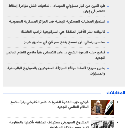
طرد اثنين من كبار مسؤولي الموساد... تداعيات فشل مؤامرة إسقاط
النظام في إيران
استمرار العمليات العسكرية اليمنية ضد المراكز العسكرية السعودية
قاليباف: نشر الأخبار الملفقة هي استراتيجية ترامب الفاشلة
محسن رضائي: لن نسمح بفتح ممر ثانٍ في مضيق هرمز
قيادي حزب الدعوة الشيخ د. عامر الكفيشي يقرأ ملامح النظام العالمي
الجديد
يحيى سريع: قصفنا مواقع المرتزقة السعوديين بالصواريخ الباليستية
والمسيّرات
المقابلات
قيادي حزب الدعوة الشيخ د. عامر الكفيشي يقرأ ملامح
النظام العالمي الجديد
المشروع الصهيوني يستهدف المنطقة بأكملها والمقاومة
تعيد رسم معادلة المواجهة