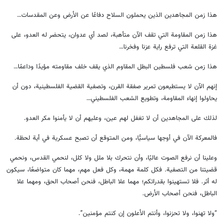
هذا زمن المجاهدين الذين يحملون السلاح دفاعًا عن الأرض وعن المقدسات…
هذا زمن المقاومة التي تقف الآن متأهبة، لصد أي عدوان، يتحضر له العدو، على
غزة القلعة التي ترفع راية عزنا وفخرنا…
هذا زمن شعب فلسطين البطل المقاوم الذي يقف خلف مقاومته مؤيدًا وداعمًا…
إنهم الآن لا يستطيعون تمرير صفقة القرن، وتصفية القضية الفلسطينية، دون أن
يحاولوا إنهاء المقاومة، وتطويع الشعب الفلسطيني…
لذلك على المجاهدين أن لا تغفل لهم عين، وعليهم أن لا يأمنوا مكر العدو.
فالمعركة الآن في أوجها سياسيًّا، ومن المتوقع أن تصبح عسكرية في أية لحظة.
وعلينا أن نرفع الصوت عاليًا، وأن نتحرك بلا ملل ولا كلل، لنحمي القدس، ونحمي
قضيتنا من التصفية. فكل كلمة مهمة، وكل فعل مهم، مهما كان متواضعًا، سيكون
له أثر. فلا تستهينوا بقدراتكم؛ مهما علا الباطل، فنحن أصحاب الحق، ومهما علا
الباطل، فنحن أصحاب الأرض.
“ولا تهنوا، ولا تحزنوا، وأنتم الأعلون إن كنتم مؤمنين”.