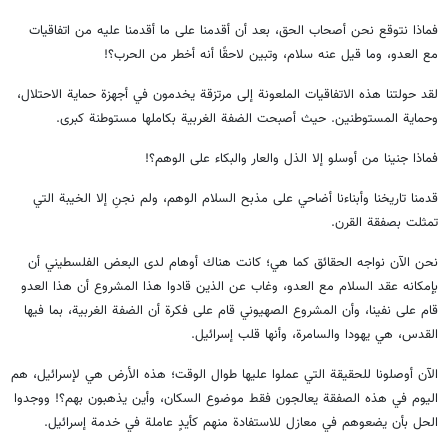
فماذا نتوقع نحن أصحاب الحق، بعد أن أقدمنا على ما أقدمنا عليه من اتفاقيات
مع العدو، وما قيل عنه سلام، وتبين لاحقًا أنه أخطر من الحرب؟!
لقد حولتنا هذه الاتفاقيات الملعونة إلى مرتزقة يخدمون في أجهزة حماية الاحتلال،
وحماية المستوطنين. حيث أصبحت الضفة الغربية بكاملها مستوطنة كبرى.
فماذا جنينا من أوسلو إلا الذل والعار والبكاء على الوهم؟!
قدمنا تاريخنا وأبناءنا أضاحي على مذبح السلام الوهم، ولم نجنِ إلا الخيبة التي
تمثلت بصفقة القرن.
نحن الآن نواجه الحقائق كما هي؛ كانت هناك أوهام لدى البعض الفلسطيني أن
بإمكانه عقد السلام مع العدو، وغاب عن الذين قادوا هذا المشروع أن هذا العدو
قام على نفينا، وأن المشروع الصهيوني قام على فكرة أن الضفة الغربية، بما فيها
القدس، هي يهودا والسامرة، وأنها قلب إسرائيل.
الآن أوصلونا للحقيقة التي عملوا عليها طوال الوقت؛ هذه الأرض هي لإسرائيل، هم
اليوم في هذه الصفقة يعالجون فقط موضوع السكان، وأين يذهبون بهم؟! ووجدوا
الحل بأن يضعوهم في معازل للاستفادة منهم كأيدٍ عاملة في خدمة إسرائيل.