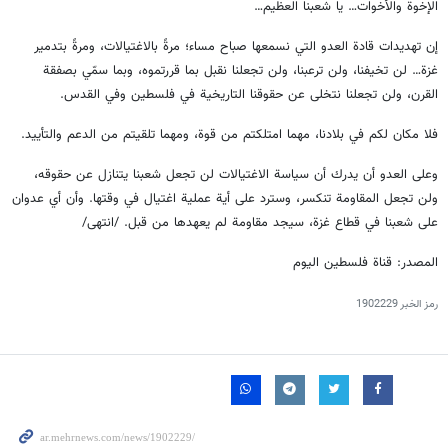
الإخوة والأخوات… يا شعبنا العظيم…
إن تهديدات قادة العدو التي نسمعها صباح مساء؛ مرةً بالاغتيالات، ومرةً بتدمير
غزة… لن تخيفنا، ولن ترعبنا، ولن تجعلنا نقبل بما قررتموه، وبما سمّي بصفقة
القرن، ولن تجعلنا نتخلى عن حقوقنا التاريخية في فلسطين وفي القدس.
فلا مكان لكم في بلادنا، مهما امتلكتم من قوة، ومهما تلقيتم من الدعم والتأييد.
وعلى العدو أن يدرك أن سياسة الاغتيالات لن تجعل شعبنا يتنازل عن حقوقه،
ولن تجعل المقاومة تنكسر، وسترد على أية عملية اغتيال في وقتها. وأن أي عدوان
على شعبنا في قطاع غزة، سيجد مقاومة لم يعهدها من قبل. /انتهى/
المصدر: قناة فلسطين اليوم
رمز الخبر
1902229