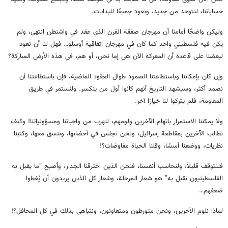
حساباتنا، لنتوحد من جديد، ونعود جميعًا للبدايات.
وليكن واضحًا أمامنا أن مهرجان صفقة القرن الذي عقد في واشنطن انتهى، ولم
يكن فيه فلسطيني واحد كما كان في مهرجان اتفاقية أوسلو… فهل لنا أن نعود
لبعضنا على قاعدة أن المعركة الآن هي إما نحن، أو هم، في هذه الأرض المباركة؟
وإن كان بإمكاننا وباستطاعتنا الصمود طوال العقود الماضية، فإن باستطاعتنا أن
نصمد أكثر، وسيشهد التاريخ أنهم كانوا أول من ينكسر. ولنستمر في طريق
المقاومة، فلم يتركوا لنا خيارًا آخر.
ولا يمكننا الاستمرار باتهام الآخرين ولومهم، لنهرب من واجباتنا ومسؤولياتنا! وكيف
نطالب الآخرين بمقاطعة إسرائيل، ونحن نجلس في أحضانها، وننسق معها، وكتبنا
نظريات، ووضعنا أسسًا، وقلنا الحياة مفاوضات؟!
فلنتوقف قليلاً، ولنحاسب أنفسنا، فنحن الذين اخترقنا الجدار، وأصبح “ما يقبل به
الفلسطينيون نقبل به” هو شعار المرحلة، وشعار كل الذين يريدون أن يُغطوا
ضعفهم…
لماذا نلوم الآخرين، ونحن متورطون ومتعاونون، ونتباهى بذلك في كل المحافل؟!