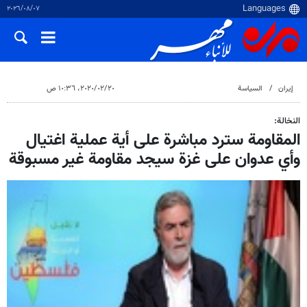
٠٧‏/٠٨‏/٢٠٢٦
إيران
السياسة
٢٠‏/٠٢‏/٢٠٢٠، ١٠:٣٦ ص
النخالة:
المقاومة سترد مباشرة على أية عملية اغتيال
وأي عدوان على غزة سيجد مقاومة غير مسبوقة