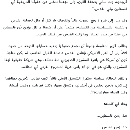
قررتموه، وبما سمّي بصفقة القرن، ولن تجعلنا نتخلى عن حقوقنا التاريخية في
فلسطين وفي القدس.”
وقد دعا، إلى ضرورة رفع الصوت عالياً والتحرك بلا كلل أو ملل لحماية القدس
والقضية الفلسطينية من التصفية، مشدداً على أن شعبنا ما زال يؤمن بأن فلسطين
هي حقنا في هذه الحياة، وما زالت القدس هي قبلتنا للجهاد.
وطالب قوى المقاومة جميعاً أن تجمع صفوفها وتعيد حساباتها للتوحد من جديد،
لافتاً إلى أن القرار الأمريكي بإعلان القدس عاصمة للكيان الغاصب لم يكن مفاجئًا،
كون أن أمريكا هي راعية المشروع الصهيوني منذ نشأته، وهي شريكة حقيقية لهذا
المشروع، والذي هو في الواقع رأس حربة المشروع الغربي في منطقتنا.
وانتقد النخالة، سياسة استمرار التنسيق الأمني قائلاً: كيف نطالب الآخرين بمقاطعة
إسرائيل، ونحن نجلس في أحضانها، وننسق معها، وكتبنا نظريات، ووضعنا أسسًا،
وقلنا الحياة مفاوضات؟!”.
وحاء في كلمته:
هذا زمن فلسطين…
هذا زمن القدس…