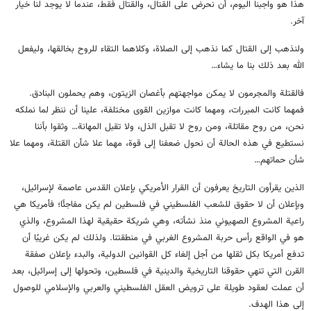
هذا هو واجبنا اليوم، أن نحرض على القتال، والقتال فقط، عندما لا يوجد لنا خيار
آخر.
ولنذهب إلى القتال كما نذهب إلى الصلاة، وكلاهما التقاء للروح بخالقها، وليفعل
الله بعد ذلك بنا ما يشاء…
فالقتلة والمجرمون لا يمكن مواجهتهم بأغصان الزيتون، وهم يحملون البنادق.
فمهما كانت المبررات، ومهما كانت موازين القوى مختلفة، علينا أن ننظر لما نملكه
نحن، من روح مقاتلة، ومن روح لا تقبل الذل، ولا تقبل المهانة… وثقوا بأننا
نستطيع في هذه الحالة أن نحول ضعفنا إلى قوة، مهما علا شأن القتلة، ومهما علا
شأن حماتهم…
الذين يقرأون التاريخ يعرفون أن القرار الأمريكي بإعلان القدس عاصمة لإسرائيل،
وبإعلان أن لا حقوق للشعب الفلسطيني في فلسطين لم يكن مفاجئًا؛ فأمريكا هي
راعية المشروع الصهيوني منذ نشأته، وهي شريكة حقيقية لهذا المشروع، والذي
هو في الواقع رأس حربة المشروع الغربي في منطقتنا. ولذلك لم يكن غريبًا أن
تدفع أمريكا بكل ثقلها من أجل إلغاء كل القوانين الدولية، والبدء بإعلان صفقة
القرن التي تنهي حقوقنا التاريخية والدينية في فلسطين، وتحولها إلى إسرائيل، بعد
أن عملت لعقود طويلة على ترويض العقل الفلسطيني والعربي والإسلامي للوصول
إلى هذا الهدف.