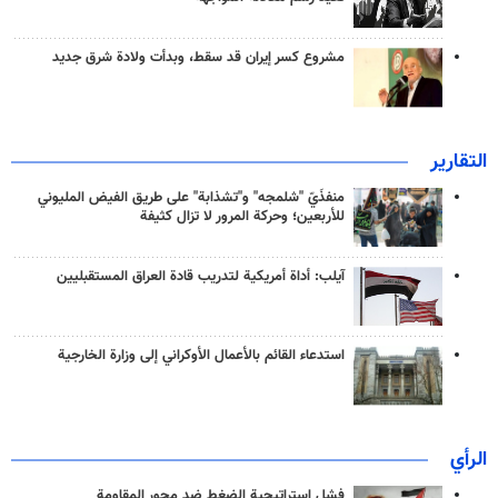
مشروع كسر إيران قد سقط، وبدأت ولادة شرق جديد
التقارير
منفذَيّ "شلمجه" و"تشذابة" على طريق الفيض المليوني
للأربعين؛ وحركة المرور لا تزال كثيفة
آيلب: أداة أمريكية لتدريب قادة العراق المستقبليين
استدعاء القائم بالأعمال الأوكراني إلى وزارة الخارجية
الرأي
فشل استراتيجية الضغط ضد محور المقاومة