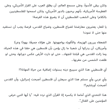
ولكن يبقى الأسوأ، وعلى مسمع العالم، أن يطلق العرب على القرار الأمريكي، وعلى
الغطرسة الأمريكية، بأنهم يرحبون بالدور الأمريكي، ولكن اسمحوا للفلسطينيين
بالكلام! وعلى الشعب الفلسطيني أن لا يضيع هذه الفرصة!
يا للعار، يعتبرون معارضتنا لضياع فلسطين، وضياع القدس، فرصة يجب أن نستفيد
منها حتى لا نموت!
الضعفاء يبررون الهزيمة، والأقوياء يواجهونها. على هؤلاء جميعًا، يهودًا وعربًا
وأمريكان، أن يدركوا أن شعبنا ما زال يؤمن بأن فلسطين هي حقنا في هذه الحياة،
وما زالت القدس هي قبلتنا للجهاد… حتى لو دارت الأرض عكس دورانها، وحتى لو
طلعت الشمس من مغربها…
أي فلسطيني هذا الذي سيبيع دينه بسنوات إضافية من حياة المهانة؟!
وأي عربي وأي مسلم هذا الذي سيعلن أن فلسطين أصبحت إسرائيل، وأن القدس
أصبحت أورشليم؟!
هذا التحدي الذي أمامنا لا يكسره إلا القرآن الذي نردد فيه: “يا أيها النبي حرض
المؤمنين على القتال”.