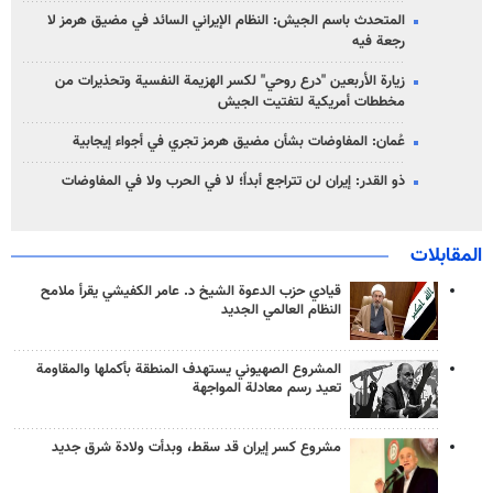
المتحدث باسم الجيش: النظام الإيراني السائد في مضيق هرمز لا
رجعة فيه
زيارة الأربعين "درع روحي" لكسر الهزيمة النفسية وتحذيرات من
مخططات أمريكية لتفتيت الجيش
عُمان: المفاوضات بشأن مضيق هرمز تجري في أجواء إيجابية
ذو القدر: إيران لن تتراجع أبداً؛ لا في الحرب ولا في المفاوضات
المقابلات
قيادي حزب الدعوة الشيخ د. عامر الكفيشي يقرأ ملامح
النظام العالمي الجديد
المشروع الصهيوني يستهدف المنطقة بأكملها والمقاومة
تعيد رسم معادلة المواجهة
مشروع كسر إيران قد سقط، وبدأت ولادة شرق جديد