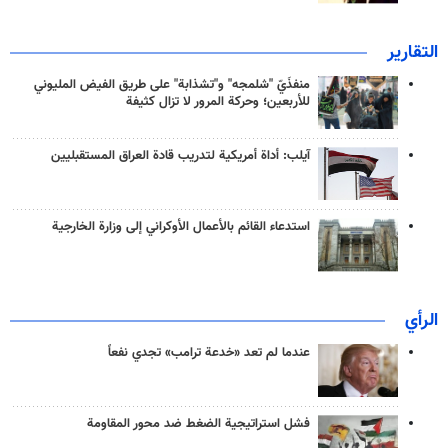
التقارير
منفذَيّ "شلمجه" و"تشذابة" على طريق الفيض المليوني
للأربعين؛ وحركة المرور لا تزال كثيفة
آيلب: أداة أمريكية لتدريب قادة العراق المستقبليين
استدعاء القائم بالأعمال الأوكراني إلى وزارة الخارجية
الرأي
عندما لم تعد «خدعة ترامب» تجدي نفعاً
فشل استراتيجية الضغط ضد محور المقاومة