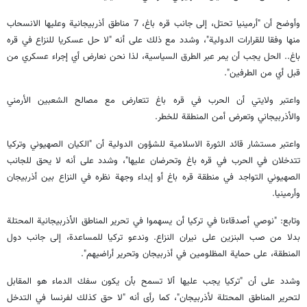
وأوضح أن "أرمينيا تحتل، إلى جانب قره باغ، 7 مناطق أذربيجانية وعليها الانسحاب
منها وفقا للقرارات الدولية"، وشدد مع ذلك على أنه "لا حل عسكريا للنزاع في قره
باغ.. الحل يجب أن يمر عبر الطرق السياسية، لذا نحن نعارض أي إجراء عسكري من
قبل أي من الطرفين".
واعتبر ولايتي أن الحرب في قره باغ تتعارض مع مصالح الشعبين الأرمني
والأذربيجاني وتعرض أمن المنطقة للخطر.
واعتبر مستشار قائد الثورة الاسلامية للشؤون الدولية أن "الكيان الصهيوني وتركيا
تتدخلان في الحرب في قره باغ وتحرضان عليها"، وشدد على أنه لا يحق للجانب
الصهيوني التواجد في منطقة قره باغ أو إبداء وجهة نظره في النزاع بين أذربيجان
وأرمينيا.
وتابع: "نوصي أصدقاءنا في تركيا أن يسهموا في تحرير المناطق الأذربيجانية المحتلة
بدلا من صب البنزين على نيران النزاع. وندعو تركيا للمساعدة، إلى جانب دول
المنطقة، على حماية المظلومين في أذربيجان وتحرير أراضيهم".
وشدد على أن "تركيا يجب عليها ألا تسمح بأن يكون سفك الدماء هو المقابل
لتحرير المناطق المحتلة لأذربيجان"، كما رأى أنه "لا حق كذلك لفرنسا في التدخل