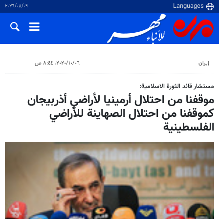
٠٩‏/٠٨‏/٢٠٢٦
إيران
٠٦‏/١٠‏/٢٠٢٠، ٨:٤٤ ص
مستشار قائد الثورة الاسلامية:
موقفنا من احتلال أرمينيا لأراضي أذربيجان
كموقفنا من احتلال الصهاينة للأراضي
الفلسطينية