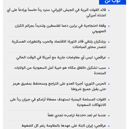
توب تن
قائد القوات البرية في الجيش الإيراني: سنرد رداً حاسماً ورادعاً على أي
اعتداء أميركي
وقفة احتجاجية في برلين دعما لفلسطين وتنديداً بجرائم الكيان
الصهیوني
بزشكيان يلتقي قائد الثورة؛ الاقتصاد والحرب والتطورات العسكرية
تتصدر محاور المباحثات
عراقجي: ليس أي مفاوضات جارية مع أمريكا في الوقت الحالي
سبب تشكيل «اتفاق مكة» هو خيبة أمل السعودية من الولايات
المتحدة
الحرس الثوري: أجبرنا العدو على التراجع وسنحتفظ بمضيق هرمز
حتى يقبل جميع شروطنا
القوات المسلحة اليمنية تستهدف مصفاة أرامكو في جيزان رداً على
الانتهاكات السعودية
عندما لم تعد «خدعة ترامب» تجدي نفعاً
عراقجي: إيران ثابتة على عهدها بالمقاومة رغم كل الضغوط