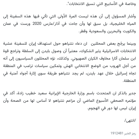
وخاصة في الأسابيع التي تسبق الانتخابات".
وأشار المسؤول إلى أن هذه ليست المرة الأولى التي تأتي فيها هذه السفينة إلى
المياه الخليجية، بل سبق لها وأن جاءت في آذار/مارس 2020 ورست في عمان
والكويت والبحرين والسعودية وقطر.
وبينما يرجّح بعض المحللين ان دعاء نتنياهو حول استهداف إيران للسفينة عشية
الانتخابات الاسرائيلية يثير الشكوك، معتبراً أن وصول بايدن إلى السلطة وتراجع قوة
ابن سلمان أثارا مخاوف الكيان الصهيوني. وكذلك، نوّه المحللون السياسيون إلى أنه
من أجل الهروب من الوضع الانتخابي الهش وتمكين سياسات ترامب في المنطقة
تجاه إسرائيل خلال عهد بايدن، لم يجد نتنياهو طريقة سوى إثارة أجواء أمنية في
المنطقة.
جدير بالذكر ان المتحدث باسم وزارة الخارجية الإيرانية سعيد خطيب زادة، أكد في
مؤتمره الصحفي الأسبوع الماضي أن مزاعم نتنياهو لا أساس لها من الصحة وأن
إيران ليس لها دور في الهجوم.
/انتهى/
رمز الخبر
1912481