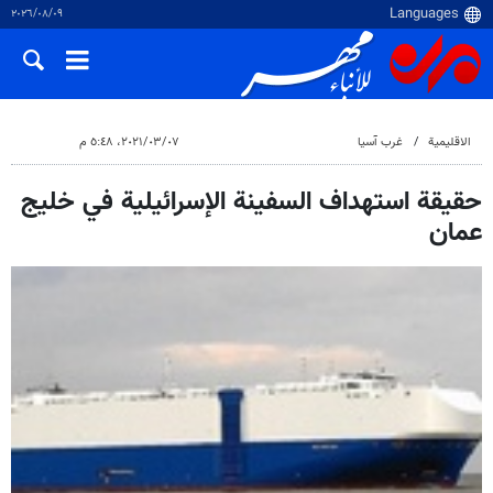
٠٩‏/٠٨‏/٢٠٢٦
الاقلیمیة
غرب آسیا
٠٧‏/٠٣‏/٢٠٢١، ٥:٤٨ م
حقيقة استهداف السفينة الإسرائيلية في خليج
عمان