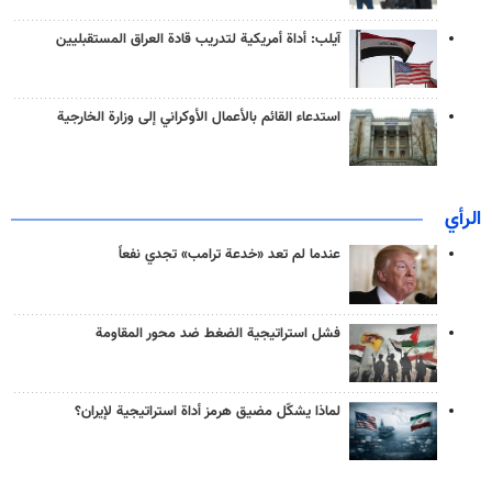
آيلب: أداة أمريكية لتدريب قادة العراق المستقبليين
استدعاء القائم بالأعمال الأوكراني إلى وزارة الخارجية
الرأي
عندما لم تعد «خدعة ترامب» تجدي نفعاً
فشل استراتيجية الضغط ضد محور المقاومة
لماذا يشكّل مضيق هرمز أداة استراتيجية لإيران؟