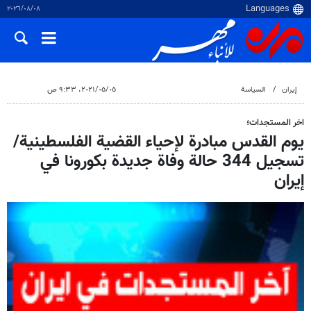
٠٨‏/٠٨‏/٢٠٢٦
إيران
السياسة
٠٥‏/٠٥‏/٢٠٢١، ٩:٣٣ ص
اخر المستجدات؛
يوم القدس مبادرة لإحياء القضية الفلسطينية/
تسجيل 344 حالة وفاة جديدة بكورونا في
إيران