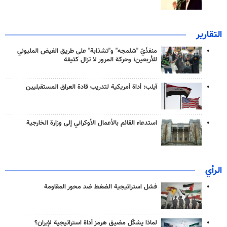
التقارير
منفذَيّ "شلمجه" و"تشذابة" على طريق الفيض المليوني
للأربعين؛ وحركة المرور لا تزال كثيفة
آيلب: أداة أمريكية لتدريب قادة العراق المستقبليين
استدعاء القائم بالأعمال الأوكراني إلى وزارة الخارجية
الرأي
فشل استراتيجية الضغط ضد محور المقاومة
لماذا يشكّل مضيق هرمز أداة استراتيجية لإيران؟