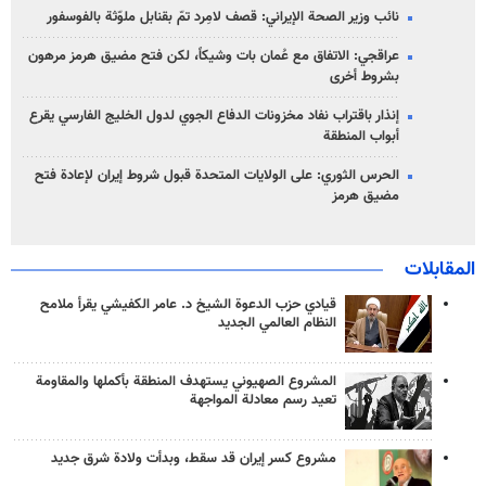
نائب وزير الصحة الإيراني: قصف لامِرد تمّ بقنابل ملوّثة بالفوسفور
عراقجي: الاتفاق مع عُمان بات وشيكاً، لكن فتح مضيق هرمز مرهون
بشروط أخرى
إنذار باقتراب نفاد مخزونات الدفاع الجوي لدول الخليج الفارسي يقرع
أبواب المنطقة
الحرس الثوري: على الولايات المتحدة قبول شروط إيران لإعادة فتح
مضيق هرمز
المقابلات
قيادي حزب الدعوة الشيخ د. عامر الكفيشي يقرأ ملامح
النظام العالمي الجديد
المشروع الصهيوني يستهدف المنطقة بأكملها والمقاومة
تعيد رسم معادلة المواجهة
مشروع كسر إيران قد سقط، وبدأت ولادة شرق جديد