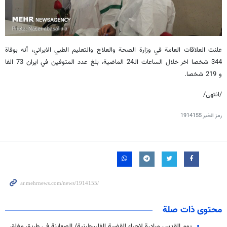
علنت العلاقات العامة في وزارة الصحة والعلاج والتعلیم الطبي الايراني، أنه بوفاة
344 شخصا اخر خلال الساعات الـ24 الماضیة، بلغ عدد المتوفین في ایران 73 الفا
و 219 شخصا.
/انتهى/
رمز الخبر
1914155
محتوى ذات صلة
يوم القدس مبادرة لإحياء القضية الفلسطينية/ الصهاينة في طريق مغلق