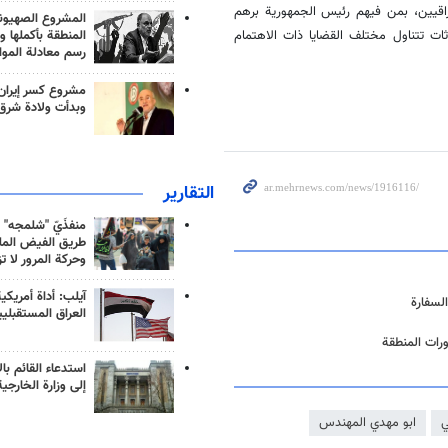
عراقيين، بمن فيهم رئيس الجمهورية برهم
المشروع الصهيو
المنطقة بأكملها و
ت تتناول مختلف القضايا ذات الاهتمام
رسم معادلة الموا
مشروع كسر إيران
وبدأت ولادة شرق
التقارير
منفذَيّ "شلمجه" 
طريق الفيض الملي
وحركة المرور لا ت
آيلب: أداة أمريكي
لسفارة
العراق المستقبلي
ورات المنطقة
استدعاء القائم بال
إلى وزارة الخارجية
ي
ابو مهدي المهندس