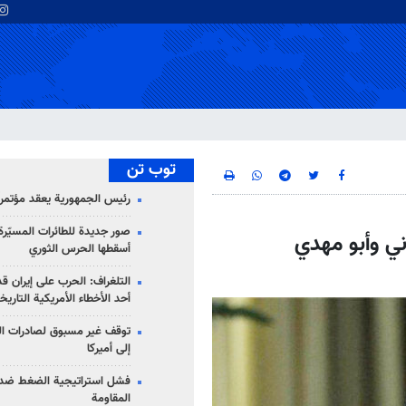
توب تن
رئيس الجمهورية يعقد مؤتمراً 
صور جديدة للطائرات المسيّرة 
ي وأبو مهدي
أسقطها الحرس الثوري
التلغراف: الحرب على إيران ق
أحد الأخطاء الأمريكية التاريخ
توقف غير مسبوق لصادرات ال
إلى أميركا
فشل استراتيجية الضغط ضد
المقاومة