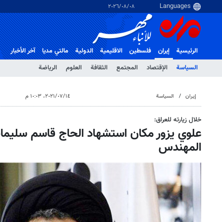
٠٨‏/٠٨‏/٢٠٢٦
الرئيسية
إيران
فلسطین
الاقلیمیة
الدولية
مالتي مدیا
آخر الأخبار
السياسة
الإقتصاد
المجتمع
الثقافة
العلوم
الرياضة
إيران
السياسة
١٤‏/٠٧‏/٢٠٢١، ١٠:٠٣ م
خلال زيارته للعراق:
علوي يزور مكان استشهاد الحاج قاسم سليمان
المهندس