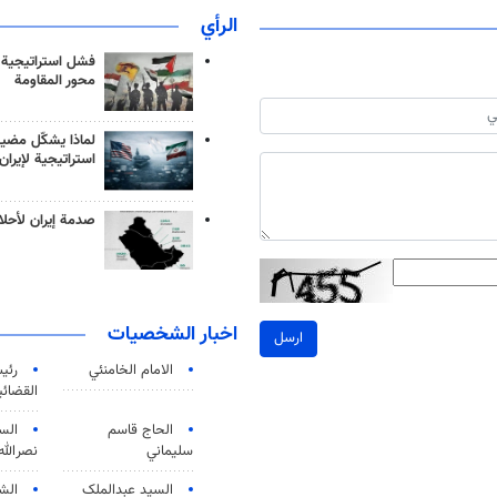
الرأي
فشل استراتيجية
محور المقاومة
لماذا يشكّل مضيق
استراتيجية لإيران
صدمة إيران لأحلام
اخبار الشخصيات
ارسل
الامام الخامنئي
رئی
القضائی
الحاج قاسم
الس
سليماني
نصرالله
السید عبدالملک
الش