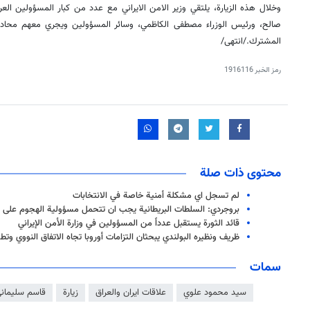
وخلال هذه الزيارة، يلتقي وزير الامن الايراني مع عدد من كبار المسؤولين ال
صالح، ورئيس الوزراء مصطفى الكاظمي، وسائر المسؤولين ويجري معهم محادثا
المشترك./انتهى/
رمز الخبر
1916116
محتوى ذات صلة
لم تسجل اي مشكلة أمنية خاصة في الانتخابات
بروجردي: السلطات البريطانية يجب ان تتحمل مسؤولية الهجوم على ا
قائد الثورة يستقبل عدداً من المسؤولين في وزارة الأمن الإيراني
ظريف ونظيره البولندي يبحثان التزامات أوروبا تجاه الاتفاق النووي وتط
سمات
سيد محمود علوي
علاقات ايران والعراق
زيارة
قاسم سليمان