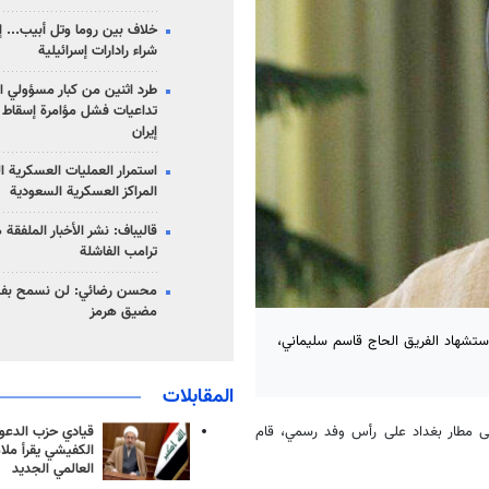
خلاف بين روما وتل أبيب... إ
شراء رادارات إسرائيلية
طرد اثنين من كبار مسؤولي ال
تداعيات فشل مؤامرة إسقاط ا
إيران
استمرار العمليات العسكرية ا
المراكز العسكرية السعودية
قاليباف: نشر الأخبار الملفقة
ترامب الفاشلة
محسن رضائي: لن نسمح بفتح
مضيق هرمز
ن استشهاد الفريق الحاج قاسم سليماني،
المقابلات
قيادي حزب الدعوة
لى مطار بغداد على رأس وفد رسمي، قام
الكفيشي يقرأ ملا
العالمي الجديد