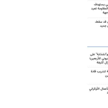
ني يستهدف
المقاومة تعيد
جهة
 قد سقط،
 جديد
و"تشذابة" على
وني للأربعين؛
زال كثيفة
ة لتدريب قادة
ين
أعمال الأوكراني