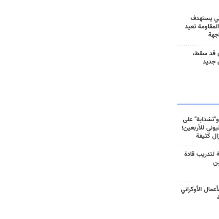
ني يستهدف
المقاومة تعيد
جهة
 قد سقط،
 جديد
و"تشذابة" على
وني للأربعين؛
زال كثيفة
ة لتدريب قادة
ين
أعمال الأوكراني