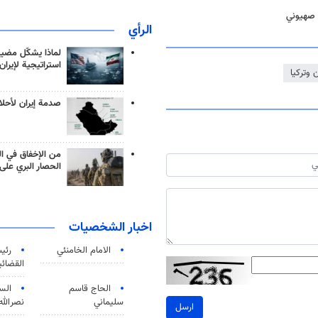
ي صهيوني
الرأي
لماذا يشكّل مضيق
استراتيجية لإيران
ن وتركيا
صدمة إيران لأحلام
من الإخفاق في ال
الحصار البري على 
اخبار الشخصيات
الامام الخامنئي
رئی
القضائی
الحاج قاسم
الس
سليماني
نصرالله
ارسل