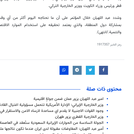
قطر ورئيس وزراء الكويت ووزير الخارجية التركي.
وشدد عبد اللهيان خلال المؤتمر على أن ما نحتاجه اليوم أكثر من أي وق
بمشاركة دول المنطقة، والذي يعتمد تحقيقه على استخدام الموارد الاقت
والتنمية./انتهى/
رمز الخبر
1917357
محتوى ذات صلة
امير عبد اللهيان يزور عمان ضمن جولةٍ اقليمية
وزير الخارجية الإيراني: الإدارة الأمريكية تتحمل مسؤولية اغتيال القادة
وجود القوات الاجنبية لا يقدم اي مساعدة لارساء الامن والاستقرار في
وزير الخارجية القطري يزور طهران
الجولة السادسة من الحوارات الإيرانية السعودية ستُعقد في العاصمة ا
أمير عبد اللهيان: المفاوضات مقبولة لدى ايران عندما تكون نتائجها م