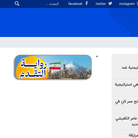
facebook
twitter
instagram
ليمنية ضد
 هي استراتيجية
 ممر ثانٍ في
عامر الكفيشي
جديد
رتزقة