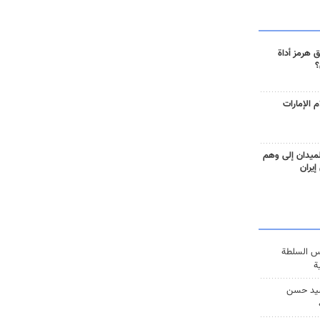
 هرمز أداة
؟
 الإمارات
ميدان إلى وهم
إيران
س السلطة
ة
يد حسن