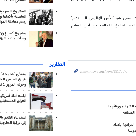
العالمي الجديد
المشروع الصهيو
المنطقة بأكملها و
ت مضى هو "الأمن الإقليمي المستدام"
رسم معادلة الموا
صادية لتحقيق التحالف من أجل السلام
مشروع كسر إيران
وبدأت ولادة شرق
التقارير
منفذَيّ "شلمجه" 
طريق الفيض الملي
وحركة المرور لا ت
آيلب: أداة أمريكي
العراق المستقبلي
 الشهداء ورفاقهما
 المنطقة
استدعاء القائم بال
إلى وزارة الخارجية
لعراقية بغداد
لموسة