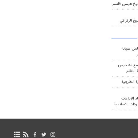
يخ عيسى قاسم
خ الزكزاكي
س صيانة
ر
ع تشخيص
النظام
ة الخارجية
د الاذاعات
يونات الاسلامية