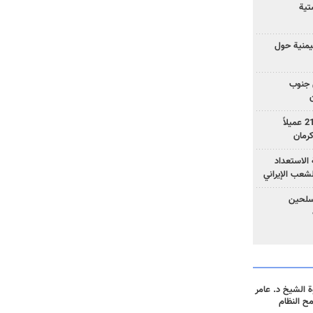
تية
يمنية حول
 جنوب
وزارة الأمن الإيرانية: اعتقال 21 عميلاً
الاستعداد
لشعب الإيراني
المسلحين
 الشيخ د. عامر
مح النظام