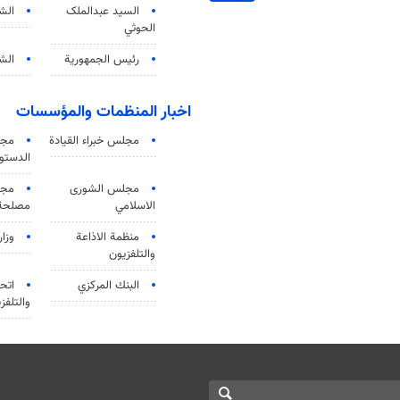
السید عبدالملک
الش
الحوثي
رئيس الجمهورية
الشي
اخبار المنظمات والمؤسسات
مجلس خبراء القيادة
مجل
الدستو
مجلس الشورى
مجم
الاسلامي
مصلحة 
منظمة الاذاعة
وزار
والتلفزیون
البنك المركزي
اتحا
والتلفز