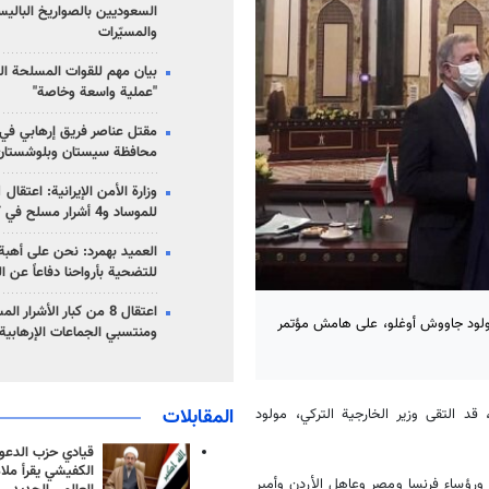
السعوديين بالصواريخ الباليس
والمسيّرات
بيان مهم للقوات المسلحة ال
"عملية واسعة وخاصة"
مقتل عناصر فريق إرهابي في
محافظة سيستان وبلوشستان
للموساد و4 أشرار مسلح في كرمان
العميد بهمرد: نحن على أهبة 
للتضحية بأرواحنا دفاعاً عن ا
اعتقال 8 من كبار الأشرار 
، مولود جاووش أوغلو، على هامش مؤتمر
ومنتسبي الجماعات الإرهابية
المقابلات
 قد التقى وزير الخارجية التركي، مولود
قيادي حزب الدعوة
الكفيشي يقرأ ملا
ني ورؤساء فرنسا ومصر وعاهل الأردن وأمير