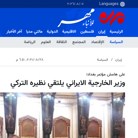
٠٧‏/٠٨‏/٢٠٢٦
الرئيسية
إيران
فلسطین
الاقلیمیة
الدولية
مالتي مدیا
آخر الأخبار
السياسة
الإقتصاد
المجتمع
الثقافة
العلوم
الرياضة
إيران
السياسة
٢٨‏/٠٨‏/٢٠٢١، ٦:٤١ م
على هامش مؤتمر بغداد؛
وزير الخارجية الايراني يلتقي نظيره التركي