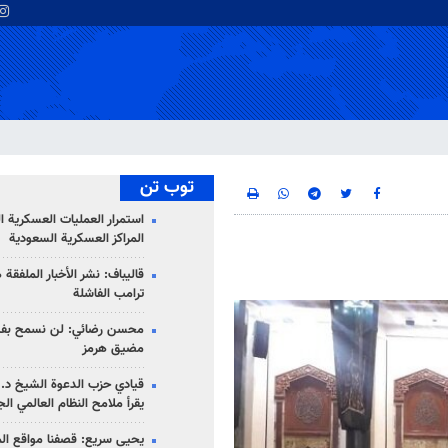
توب تن
استمرار العمليات العسكرية ا
المراكز العسكرية السعودية
قاليباف: نشر الأخبار الملفقة
ترامب الفاشلة
محسن رضائي: لن نسمح بفتح
مضيق هرمز
قيادي حزب الدعوة الشيخ د. 
يقرأ ملامح النظام العالمي ال
يحيى سريع: قصفنا مواقع الم