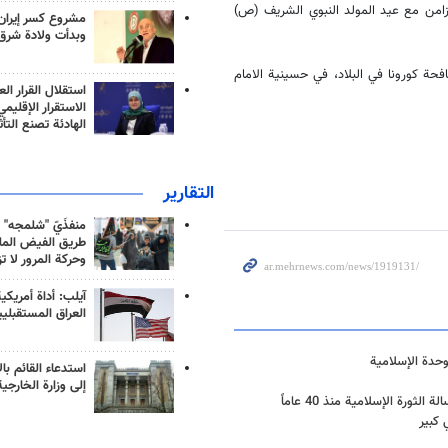
لتزامن مع عيد المولد النبوي الشريف (ص)
مشروع كسر إيران
وبدأت ولادة شرق
حة كورونا في البلاد، في حسينية الامام
استقلال القرار الع
الاستقرار الإقليم
الهادئة تصنع التأث
التقارير
منفذَيّ "شلمجه" 
طريق الفيض الملي
وحركة المرور لا ت
آيلب: أداة أمريكي
العراق المستقبلي
حدة الإسلامية
استدعاء القائم بال
إلى وزارة الخارجية
ة الإسلامية منذ 40 عاماً
 كبير