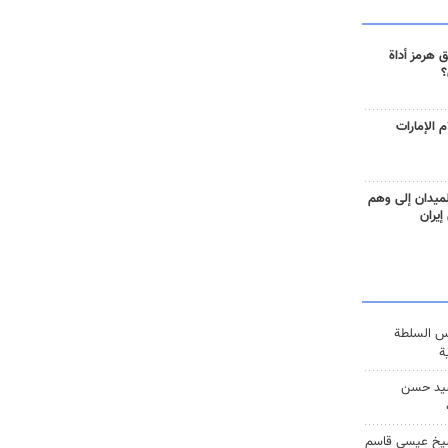
 هرمز أداة
؟
 الإمارات
ميدان إلى وهم
إيران
س السلطة
ة
يد حسن
يخ عيسى قاسم