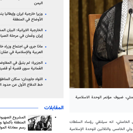
اليمن
وزيرا خارجية ايران وإيطاليا ي
الأوضاع في المنطقة
الخارجية الايرانية: البيان ال
إيران وعُمان في مرحلة الصياغ
ماذا جرى في اجتماع وزراء خا
العربية والإسلامية في عمّان؟
الجزيرة: لم يتبقّ في المفاوضا
العُمانية سوى قضية أو قضيت
اللواء جاويدان: سكان المناط
خط الدفاع الأول عن حدود الب
منئي، ضیوف مؤتمر الوحدة الاسلامية
المقابلات
المشروع الصهيو
 الخامنئي، انه سيلتقي رؤساء السلطات
المنطقة بأكملها و
رسم معادلة الموا
ولي الخامس والثلاثين للوحدة الإسلامية