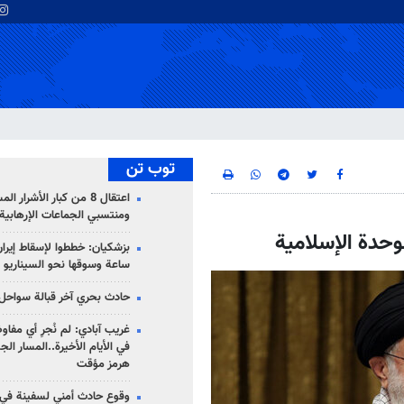
توب تن
اعتقال 8 من كبار الأشرار 
ومنتسبي الجماعات الإرهابية
وحدة الإسلامية
ساعة وسوقها نحو السيناريو 
حادث بحري آخر قبالة سواحل 
غريب آبادي: لم نُجرِ أي مفاو
في الأيام الأخيرة..المسار ال
هرمز مؤقت
وقوع حادث أمني لسفينة في