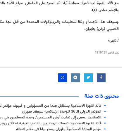
مع قائد الثورة الإسلامية، سماحة آية الله السيد علي الخامنئي صباح الأحد با
والإمام صادق (ع).
وسيعقد هذا الاجتماع وفقا للتعليمات والبروتوكولات المحددة من قبل لجة مكاف
الخميني (رض) بطهران.
/انتهى/
رمز الخبر
1919131
محتوى ذات صلة
قائد الثورة الاسلامية يستقبل عددا من المسؤولين و ضيوف مؤتمر الو
المؤتمر الدولي الـ 36 للوحدة الإسلامية سيعقد بطهران
الاستعمار يسعى إلى تفتيت أرض المسلمين/ وحدة المسلمين هي رسالة الثور
قائد الثورة الاسلامية: تمسك الرياضيين بالقضايا الدينية له تأثير روحي
مؤتمر الوحدة الاسلامية بطهران يصدر بيانا في ختام اعماله