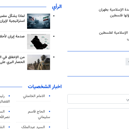
الرأي
ة الإسلامية بطهران
وّلها فلسطين
لماذا يشكّل مضيق
استراتيجية لإيران
ة الإسلامية لفلسطين
صدمة إيران لأحلام
ى
من الإخفاق في ال
الحصار البري على 
اخبار الشخصيات
الامام الخامنئي
رئی
القضائی
الحاج قاسم
الس
سليماني
نصرالله
السید عبدالملک
الش