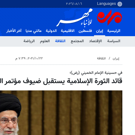
٠٦‏/٠٨‏/٢٠٢٦
الرئيسية
إيران
فلسطین
الاقلیمیة
الدولية
مالتي مدیا
آخر الأخبار
السياسة
الإقتصاد
المجتمع
الثقافة
العلوم
الرياضة
إيران
الثقافة
٢٢‏/١٠‏/٢٠٢١، ٧:٣٩ م
في حسينية الإمام الخميني (رض)؛
قائد الثورة الإسلامية يستقبل ضيوف مؤتمر ال