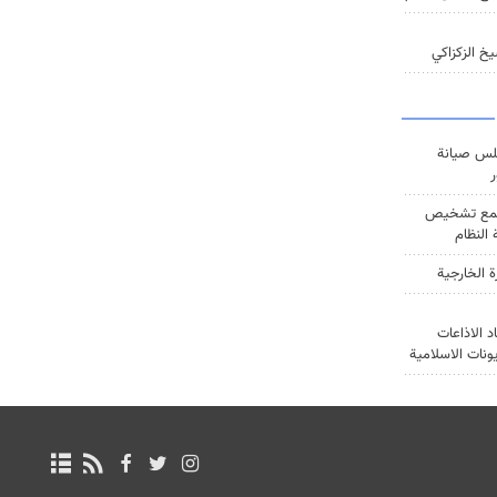
خ الزكزاكي
س صيانة
ر
ع تشخيص
النظام
ة الخارجية
د الاذاعات
يونات الاسلامية