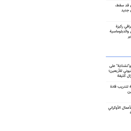
 قد سقط،
 جديد
راقي ركيزة
ي والدبلوماسية
ير
و"تشذابة" على
وني للأربعين؛
زال كثيفة
ة لتدريب قادة
ين
أعمال الأوكراني