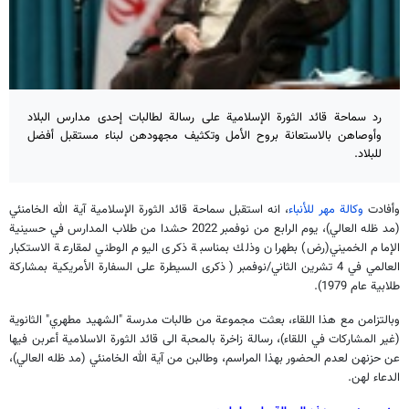
رد سماحة قائد الثورة الإسلامية على رسالة لطالبات إحدى مدارس البلاد
وأوصاهن بالاستعانة بروح الأمل وتكثيف مجهودهن لبناء مستقبل أفضل
للبلاد.
وأفادت
وكالة مهر للأنباء
، انه استقبل سماحة قائد الثورة الإسلامية آية الله الخامنئي
(مد ظله العالي)، يوم الرابع من نوفمبر 2022 حشدا من طلاب المدارس في حسينية
الإمام الخميني(رض) بطهران وذلك بمناسبة ذكرى اليوم الوطني لمقارعة الاستكبار
العالمي في 4 تشرين الثاني/نوفمبر ( ذكرى السيطرة على السفارة الأمريكية بمشاركة
طلابية عام 1979).
وبالتزامن مع هذا اللقاء، بعثت مجموعة من طالبات مدرسة "الشهيد مطهري" الثانوية
(غير المشاركات في اللقاء)، رسالة زاخرة بالمحبة الى قائد الثورة الاسلامية أعربن فيها
عن حزنهن لعدم الحضور بهذا المراسم، وطالبن من آية الله الخامنئي (مد ظله العالي)،
الدعاء لهن.