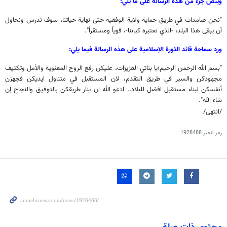
وينص جزء من هذه الرسالة على ما يلي:
"نحن صامدات في طريق حماية ولایة الوفقیه حتى نهاية حياتنا، سوف ندرس ونحاول
أن يبقى هذا البلد، -الذي نعتبره كياننا-، قوياً ومستقراً".
ورد سماحة قائد الثورة الإسلامية علی هذه الرسالة فيما يلي:
"بسم الله الرحمن الرحیم؛يا بناتي العزيزات، علیکن رفع الروح المعنوية والأمل وتكثيف
مجهودكن والسير في طريق التقدم، لان المستقبل في متناول ايديكن فجهزن
أنفسكن لبناء مستقبل افضل للبلاد.. ادعو الله ان ينار طريقكن بالتوفيق والنجاح إن
شاء الله".
/انتهى/
رمز الخبر
1928488