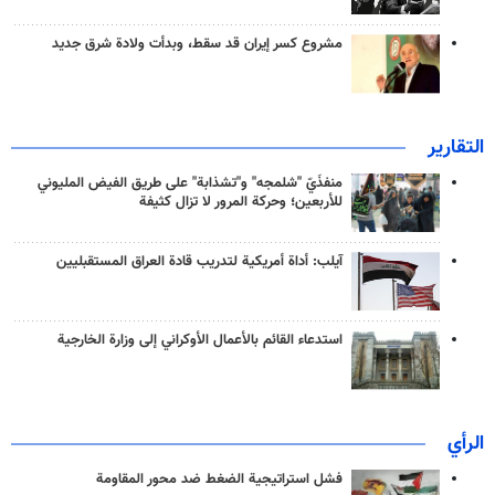
مشروع كسر إيران قد سقط، وبدأت ولادة شرق جديد
التقارير
منفذَيّ "شلمجه" و"تشذابة" على طريق الفيض المليوني
للأربعين؛ وحركة المرور لا تزال كثيفة
آيلب: أداة أمريكية لتدريب قادة العراق المستقبليين
استدعاء القائم بالأعمال الأوكراني إلى وزارة الخارجية
الرأي
فشل استراتيجية الضغط ضد محور المقاومة