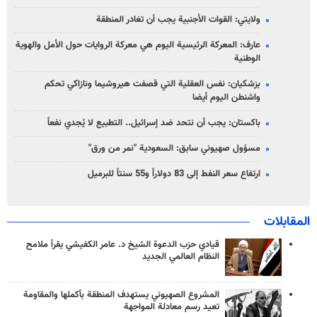
ولايتي: القوات الأجنبية يجب أن تغادر المنطقة
عارف: المعركة الرئيسية اليوم هي معركة الروايات حول الأمل والهوية
الوطنية
بزشكيان: نفس العقلية التي قصفت هيروشيما ونازاكي تحكم
واشنطن اليوم أيضا
باكستان: يجب أن نتحد ضد إسرائيل.. التطبيع لا يُجدي نفعاً
مسؤول صهيوني سابق: السعودية "نمر من ورق"
ارتفاع سعر النفط إلى 83 دولاراً و55 سنتاً للبرميل
المقابلات
قيادي حزب الدعوة الشيخ د. عامر الكفيشي يقرأ ملامح
النظام العالمي الجديد
المشروع الصهيوني يستهدف المنطقة بأكملها والمقاومة
تعيد رسم معادلة المواجهة