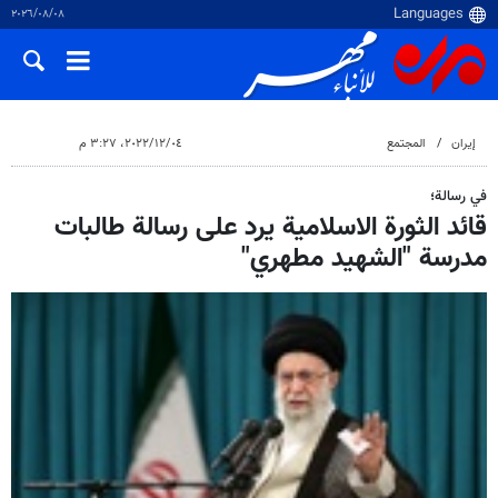
٠٨‏/٠٨‏/٢٠٢٦
إيران
المجتمع
٠٤‏/١٢‏/٢٠٢٢، ٣:٢٧ م
في رسالة؛
قائد الثورة الاسلامية يرد على رسالة طالبات
مدرسة "الشهيد مطهري"