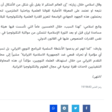
وقال اسلامي خلال زيارته: "إن العالم المتكبر لا يقبل بأي شكل من الأشكال 
نتبعه او نعتمد على المعرفة الأصلية لقواتنا العلمية وباحثينا الملتزمين، لن
يحتملون هذه الجهود الجهادي الواسعة لتعزيز القدرة العلمية والتكنولوجية للبلاد
وتابع اسلامي: "لهذا السبب، خلال الخمسين عاماُ التي تأسست فيها هيئة الط
مساعدة ايران قبل او بعد الثورة الإسلامية لتتمكن من مواكبة التكنولوجيا في ه
نفس القدرات المنصوص عليها في القانون الدولي.
واردف: "كما انهم لم يدعموا الأنشطة السلمية للبرنامج النووي الايراني، بل تسب
أي مؤامرة أو تحرك قمعي ضد الجمهورية الاسلامية الايرانية" مشيراً إلى محاو
التقدم الايراني من خلال استهداف العلماء النوويين، مؤكداً ان هذه المحاولات
التنفيذيين لاحداث قفزة نوعية في مجال العلوم والتكنولوجيا الايرانية.
/انتهى/
رمز الخبر
1919643