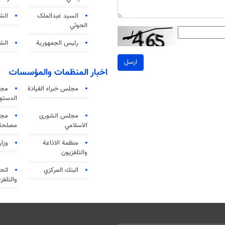
السید عبدالملک
الش
الحوثي
رئيس الجمهورية
الشي
ارسل
اخبار المنظمات والمؤسسات
مجلس خبراء القيادة
مجل
الدستو
مجلس الشورى
مجم
الاسلامي
مصلحة 
منظمة الاذاعة
وزار
والتلفزیون
البنك المركزي
اتحا
والتلفز