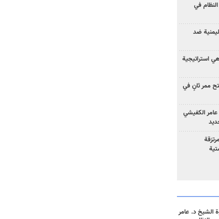
لنظام في
ليمنية ضد
 هي استراتيجية
 ممر ثانٍ في
عامر الكفيشي
جديد
رتزقة
تية
 الشيخ د. عامر