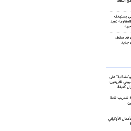
مح النظام
ني يستهدف
المقاومة تعيد
جهة
 قد سقط،
 جديد
و"تشذابة" على
وني للأربعين؛
زال كثيفة
ة لتدريب قادة
ين
أعمال الأوكراني