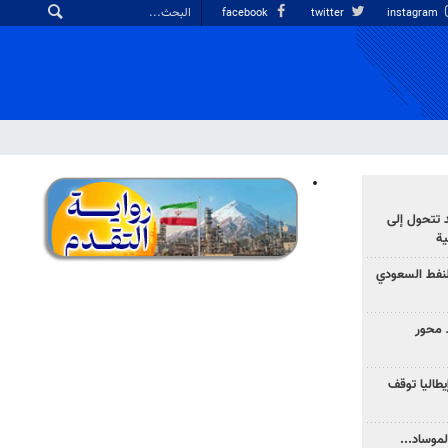
facebook
twitter
instagram
د تتحول إلى
ية
نفط السعودي
 محور
يطاليا توقف
موساد...