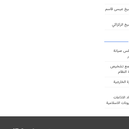
يخ عيسى قاسم
خ الزكزاكي
س صيانة
ر
ع تشخيص
النظام
ة الخارجية
د الاذاعات
يونات الاسلامية