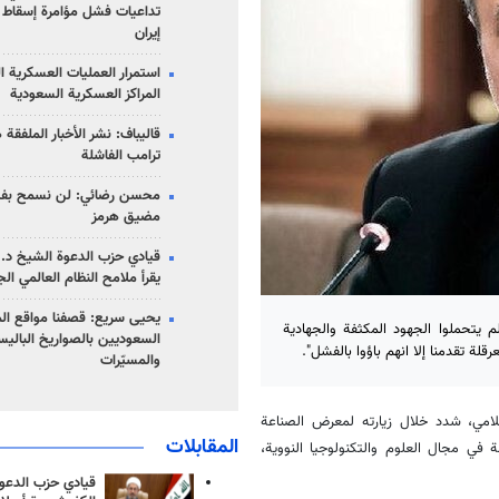
تداعيات فشل مؤامرة إسقاط ا
إيران
استمرار العمليات العسكرية ا
المراكز العسكرية السعودية
قاليباف: نشر الأخبار الملفقة
ترامب الفاشلة
محسن رضائي: لن نسمح بفتح
مضيق هرمز
قيادي حزب الدعوة الشيخ د. 
يقرأ ملامح النظام العالمي ال
يحيى سريع: قصفنا مواقع الم
لم يتحملوا الجهود المكثفة والجهادية
السعوديين بالصواريخ الباليس
رقلة تقدمنا إلا انهم باؤوا بالفشل".
والمسيّرات
لامي، شدد خلال زيارته لمعرض الصناعة
المقابلات
اصة في مجال العلوم والتكنولوجيا النووية،
قيادي حزب الدعوة