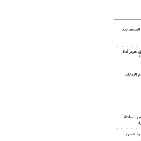
 الضغط ضد
 هرمز أداة
؟
 الإمارات
س السلطة
ة
يد حسن