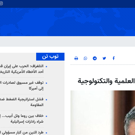
توب تن
التلغراف: الحرب على إيران ق
أحد الأخطاء الأمريكية التاريخ
لعلمية والتكنولوجية
توقف غير مسبوق لصادرات ال
إلى أميركا
فشل استراتيجية الضغط ضد
المقاومة
خلاف بين روما وتل أبيب... إ
شراء رادارات إسرائيلية
طرد اثنين من كبار مسؤولي ال