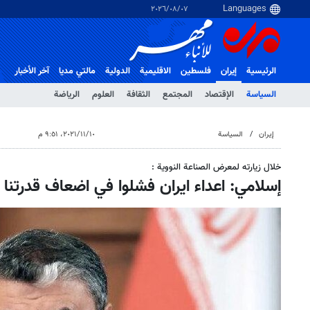
٠٧‏/٠٨‏/٢٠٢٦
الرئيسية
إيران
فلسطین
الاقلیمیة
الدولية
مالتي مدیا
آخر الأخبار
السياسة
الإقتصاد
المجتمع
الثقافة
العلوم
الرياضة
إيران
السياسة
١٠‏/١١‏/٢٠٢١، ٩:٥١ م
خلال زيارته لمعرض الصناعة النووية :
إسلامي: اعداء ايران فشلوا في اضعاف قدرتنا ا