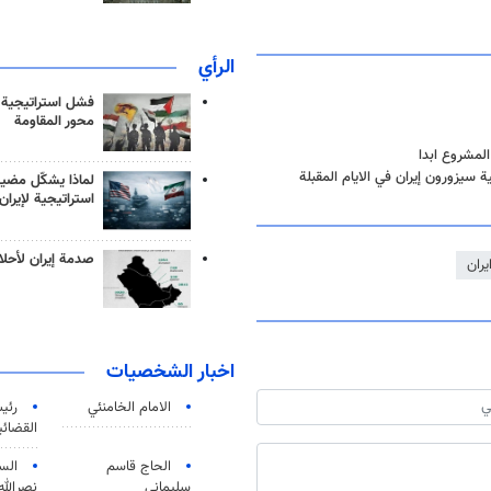
الرأي
فشل استراتيجية
محور المقاومة
لمشروع ابدا
 سيزورون إيران في الايام المقبلة
لماذا يشكّل مضيق
استراتيجية لإيران
صدمة إيران لأحلام
يران
اخبار الشخصيات
الامام الخامنئي
رئی
القضائی
الحاج قاسم
الس
سليماني
نصرالله