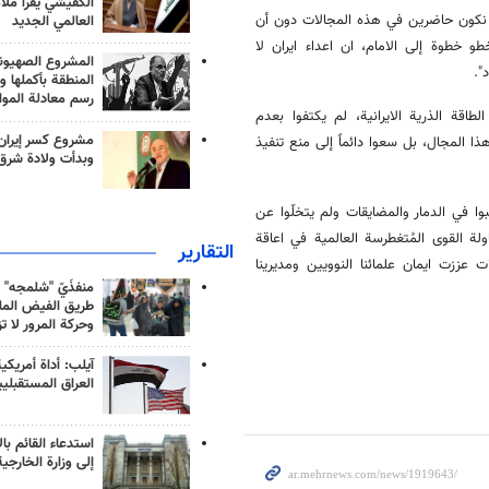
الكفيشي يقرأ ملا
أن نكون حاضرين في هذه المجالات دون أن
العالمي الجديد
خطو خطوة إلى الامام، ان اعداء ايران لا
المشروع الصهيو
".
المنطقة بأكملها و
رسم معادلة الموا
اقة الذرية الايرانية، لم يكتفوا بعدم
مشروع كسر إيران
ذا المجال، بل سعوا دائماً إلى منع تنفيذ
وبدأت ولادة شرق
بوا في الدمار والمضايقات ولم يتخلّوا عن
لة القوى المُتغطرسة العالمية في اعاقة
التقارير
 عززت ايمان علمائنا النوويين ومديرينا
منفذَيّ "شلمجه" 
طريق الفيض الملي
وحركة المرور لا ت
آيلب: أداة أمريكي
العراق المستقبلي
استدعاء القائم بال
إلى وزارة الخارجية