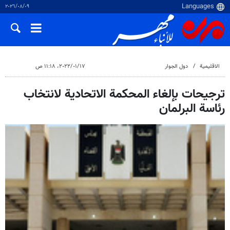
٠٩‏/٠٨‏/٢٠٢٦
الاقلیمیة
دول الجوار
١٧‏/٠١‏/٢٠٢٢، ١١:١٨ ص
ترجيحات بإلغاء المحكمة الاتحادية لانتخاب
رئاسة البرلمان