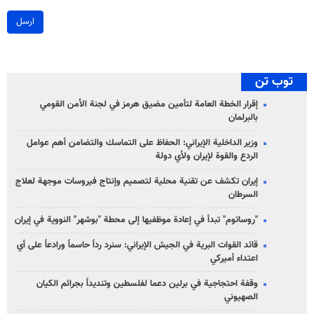
ارسل
توب تن
إقرار الخطة العامة لتأمين مضيق هرمز في لجنة الأمن القومي
بالبرلمان
وزير الداخلية الإيراني: الحفاظ على التماسك والتضامن أهم عوامل
الردع والقوة لإيران ولأي دولة
إيران تكشف عن تقنية محلية لتصميم وإنتاج فيروسات موجهة لعلاج
السرطان
"روساتوم" تبدأ في إعادة موظفيها إلى محطة "بوشهر" النووية في إيران
قائد القوات البرية في الجيش الإيراني: سنرد رداً حاسماً ورادعاً على أي
اعتداء أميركي
وقفة احتجاجية في برلين دعما لفلسطين وتنديداً بجرائم الكيان
الصهیوني