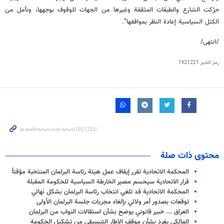
حرَّكت الشارع والطبقات المثقفة وغيرها من الجهات للوقوف بوجهها، ونأمل من
الكتل السياسية إعادة النظر بمواقفها”.
/انتهى/
رمز الخبر
1921221
محتوى ذات صلة
المحكمة الاتحادية تقرر إيقاف عمل هيئة رئاسة البرلمان المنتخبة مؤقتاً
قرار الاتحادية سيحسم مصير الخارطة السياسية للحكومة المقبلة
المحكمة الاتحادية قد تلغي انتخاب رئاسة البرلمان بشكل نهائي
توقعات بصدور أمر ولائي بإلغاء مجريات جلسة البرلمان الأولى
العراق ... خبير قانوني يوضح بشأن استقالات النواب من البرلمان
المالكي يغرد بشأن موقف الإطار التنسيقي من تشكيل الحكومة