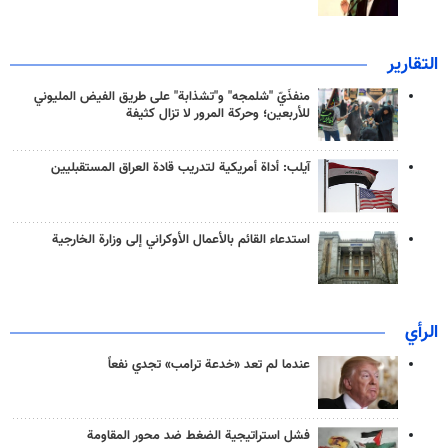
التقارير
منفذَيّ "شلمجه" و"تشذابة" على طريق الفيض المليوني
للأربعين؛ وحركة المرور لا تزال كثيفة
آيلب: أداة أمريكية لتدريب قادة العراق المستقبليين
استدعاء القائم بالأعمال الأوكراني إلى وزارة الخارجية
الرأي
عندما لم تعد «خدعة ترامب» تجدي نفعاً
فشل استراتيجية الضغط ضد محور المقاومة