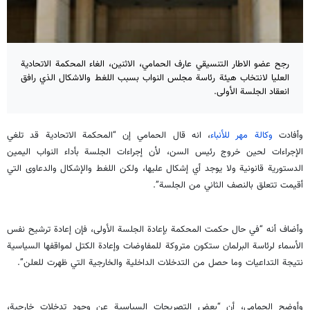
رجح عضو الاطار التنسيقي عارف الحمامي، الاثنين، الغاء المحكمة الاتحادية
العليا لانتخاب هيئة رئاسة مجلس النواب بسبب اللغط والاشكال الذي رافق
انعقاد الجلسة الأولى.
وأفادت
وكالة مهر للأنباء
، انه قال الحمامي إن “المحكمة الاتحادية قد تلغي
الإجراءات لحين خروج رئيس السن، لأن إجراءات الجلسة بأداء النواب اليمين
الدستورية قانونية ولا يوجد أي إشكال عليها، ولكن اللغط والإشكال والدعاوى التي
أقيمت تتعلق بالنصف الثاني من الجلسة”.
وأضاف أنه “في حال حكمت المحكمة بإعادة الجلسة الأولى، فإن إعادة ترشيح نفس
الأسماء لرئاسة البرلمان ستكون متروكة للمفاوضات وإعادة الكتل لمواقفها السياسية
نتيجة التداعيات وما حصل من التدخلات الداخلية والخارجية التي ظهرت للعلن”.
وأوضح الحمامي، أن “بعض التصريحات السياسية عن وجود تدخلات خارجية،